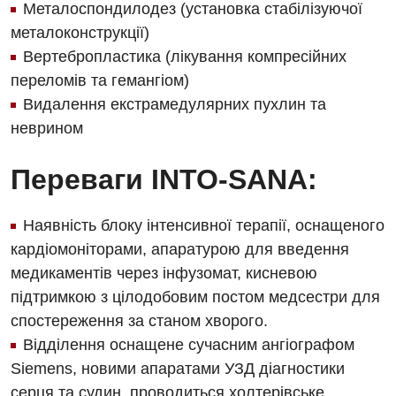
Металоспондилодез (установка стабілізуючої
металоконструкції)
Вертебропластика (лікування компресійних
переломів та гемангіом)
Видалення екстрамедулярних пухлин та
неврином
Переваги INTO-SANA:
Наявність блоку інтенсивної терапії, оснащеного
кардіомоніторами, апаратурою для введення
медикаментів через інфузомат, кисневою
підтримкою з цілодобовим постом медсестри для
спостереження за станом хворого.
Відділення оснащене сучасним ангіографом
Siemens, новими апаратами УЗД діагностики
серця та судин, проводиться холтерівське