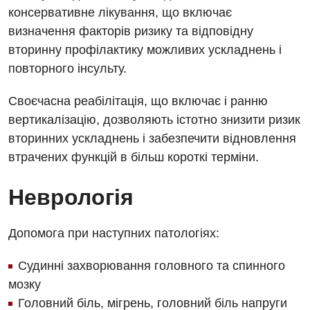
Травматологічне відділення
консервативне лікування, що включає
визначення факторів ризику та відповідну
Травматологія і ортопедія
вторинну профілактику можливих ускладнень і
Урологічне відділення
повторного інсульту.
Урологія
Своєчасна реабілітація, що включає і ранню
Фізіотерапія
вертикалізацію, дозволяють істотно знизити ризик
вторинних ускладнень і забезпечити відновлення
Хірургічне відділення
втрачених функцій в більш короткі терміни.
Для дітей
Неврологія
Дитяча алергологія
Допомога при наступних патологіях:
Дитяча гастроентерологія
Дитяча гінекологія
Судинні захворювання головного та спинного
мозку
Дитяча ендокринологія
Головний біль, мігрень, головний біль напруги