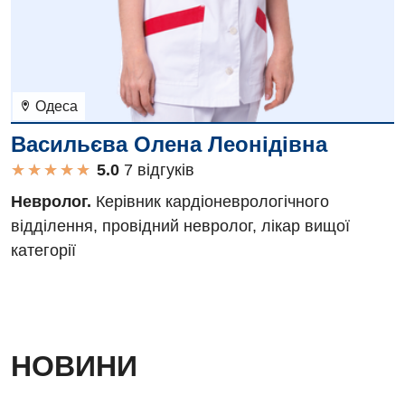
Одеса
Васильєва Олена Леонідівна
★
★
★
★
★
★
★
★
★
★
7 вiдгукiв
Невролог.
Керівник кардіоневрологічного
відділення, провідний невролог, лікар вищої
категорії
НОВИНИ