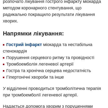
розпочато лікування гострого інфаркту міокарда
методом коронарного стентування, що
радикально покращило результати лікування
хворих.
Напрямки лікування:
Гострий інфаркт
міокарда та нестабільна
стенокардія
Порушення серцевого ритму та провідності
Тромбоемболія легеневої артерії
Гостра та хронічна серцева недостатність
Гіпертонічні хвороби та інше
У відділенні проводиться тромболітична терапія
при тромбоемболії легеневої артерії.
Надається допомога хворим з порушеннями