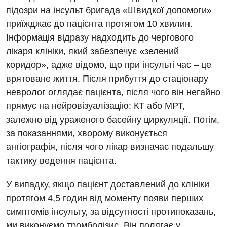
підозри на інсульт бригада «Швидкої допомоги»
Відділення невідкладних станів
приїжджає до пацієнта протягом 10 хвилин.
Гастроентерологія
Інформація відразу надходить до чергового
лікаря клініки, який забезпечує «зелений
Гінекологічне відділення
коридор», адже відомо, що при інсульті час – це
Денний стаціонар
врятоване життя. Після прибуття до стаціонару
невролог оглядає пацієнта, після чого він негайно
Дерматовенерологія
прямує на нейровізуалізацію: КТ або МРТ,
Дієтологія
залежно від ураженого басейну циркуляції. Потім,
за показаннями, хворому виконується
Ендокринологія
ангіографія, після чого лікар визначає подальшу
Кардіологія
тактику ведення пацієнта.
Кардіохірургія
У випадку, якщо пацієнт доставлений до клініки
Мамологія
протягом 4,5 годин від моменту появи перших
симптомів інсульту, за відсутності протипоказань,
Медична психологія
ми виконуємо тромболізис. Він полягає у