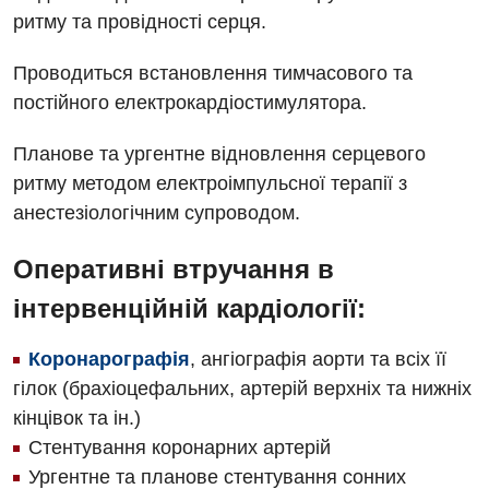
ритму та провідності серця.
Проводиться встановлення тимчасового та
постійного електрокардіостимулятора.
Планове та ургентне відновлення серцевого
Вакансії
ритму методом електроімпульсної терапії з
Заходи БПР
Діагностика
анестезіологічним супроводом.
Інтернатура
Ангіографічні дослідження
Оперативні втручання в
Відділ госпіталізації
Безкоштовні операції
Діагностичне відділення
інтервенційній кардіології:
Відділення кардіосудинної патології та неврології
Енциклопедія
Ендоскопічне відділення
Відділення невідкладних станів
Коронарографія
, ангіографія аорти та всіх її
Програма лояльності
Комп’ютерна томографія
гілок (брахіоцефальних, артерій верхніх та нижніх
Відділення інтенсивної терапії
Відгуки
кінцівок та ін.)
Магнітно-резонансна томографія
Гінекологічне відділення
Стентування коронарних артерій
Відео
Мамографія
Ургентне та планове стентування сонних
Денний стаціонар