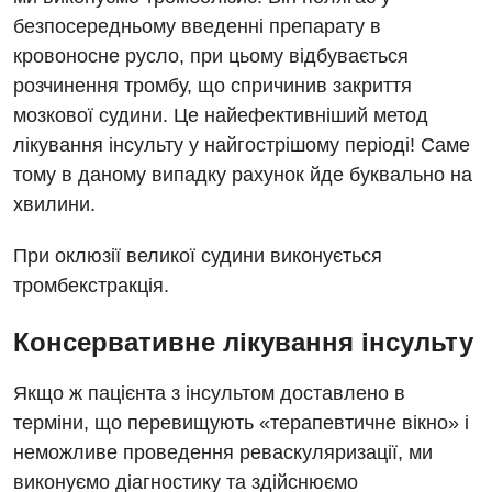
Неврологія
безпосередньому введенні препарату в
кровоносне русло, при цьому відбувається
Нейрохірургія
розчинення тромбу, що спричинив закриття
Онкологічне відділлення
мозкової судини. Це найефективніший метод
лікування інсульту у найгострішому періоді! Саме
Оториноларингологія
тому в даному випадку рахунок йде буквально на
Офтальмологічне відділення
хвилини.
Педіатричне відділення
При оклюзії великої судини виконується
Проктологія
тромбекстракція.
Пульмонологія
Консервативне лікування інсульту
Судинна хірургія
Якщо ж пацієнта з інсультом доставлено в
Терапевтичне відділення
терміни, що перевищують «терапевтичне вікно» і
неможливе проведення реваскуляризації, ми
Терапія
виконуємо діагностику та здійснюємо