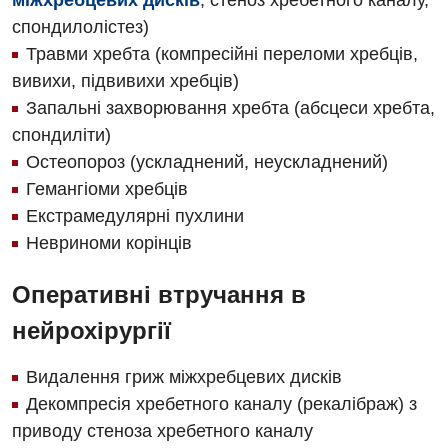
міжхребцевих дисків
, стеноз хребетного каналу,
спондилолістез)
Травми хребта (компресійні переломи хребців,
вивихи, підвивихи хребців)
Запальні захворювання хребта (абсцеси хребта,
спондиліти)
Остеопороз (ускладнений, неускладнений)
Гемангіоми хребців
Екстрамедулярні пухлини
Невриноми корінців
Оперативні втручання в
нейрохірургії
Видалення гриж міжхребцевих дисків
Декомпресія хребетного каналу (рекалібраж) з
приводу стеноза хребетного каналу