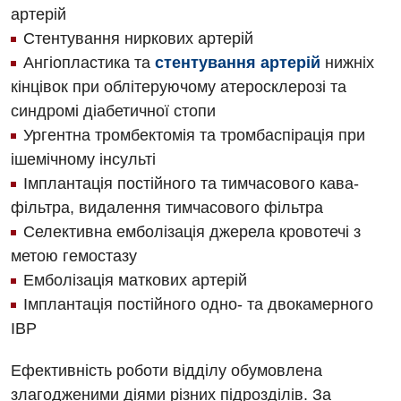
Декларування
артерій
Нейросонографія
Діагностичне відділення
Стентування ниркових артерій
Лікування гострого інфаркту
Рентгенографія
Ангіопластика та
стентування артерій
нижніх
Ендоскопічне відділення
Національний скринінг здоров’я 40+
кінцівок при облітеруючому атеросклерозі та
УЗД
Онкологічне відділлення
синдромі діабетичної стопи
Для дорослих
Українська
Ургентна тромбектомія та тромбаспірація при
Офтальмологічне відділення
ішемічному інсульті
Російська
Акушерство і гінекологія
Педіатричне відділення
Імплантація постійного та тимчасового кава-
Алергологія, імунологія
фільтра, видалення тимчасового фільтра
Терапевтичне відділення
Селективна емболізація джерела кровотечі з
Андрологія
Травматологічне відділення
метою гемостазу
Безоплатні послуги
Емболізація маткових артерій
Урологічне відділення
Імплантація постійного одно- та двокамерного
Вакцинація
Хірургічне відділення
ІВР
Відділення інтенсивної терапії
Швидка медична допомога
Ефективність роботи відділу обумовлена
Відділення кардіосудинної патології та неврології
злагодженими діями різних підрозділів. За