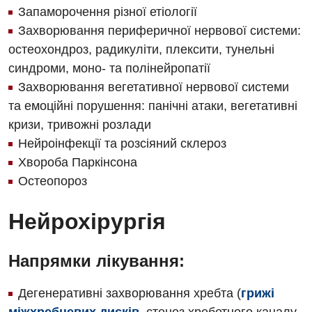
Дитяча кардіоревматологія
Запаморочення різної етіології
Захворювання периферичної нервової системи:
Дитяча неврологія
остеохондроз, радикуліти, плексити, тунельні
Дитяча ортопедія і травматологія
синдроми, моно- та полінейропатії
Захворювання вегетативної нервової системи
Дитяча оториноларингологія
та емоційні порушення: панічні атаки, вегетативні
Дитяча офтальмологія
кризи, тривожні розлади
Нейроінфекції та розсіяний склероз
Дитяча урологія
Хвороба Паркінсона
Дитяча хірургія
Остеопороз
Педіатрія
Нейрохірургія
Напрямки лікування:
Дегенеративні захворювання хребта (
грижі