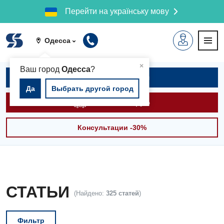
Перейти на українську мову
Одесса
▲
×
Ваш город
Одесса
?
Записаться на приём
Да
Выбрать другой город
Вызвать скорую
Консультации -30%
СТАТЬИ
(Найдено:
325 статей
)
Фильтр