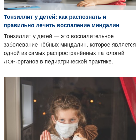
Гастроэнтерология
Эндоскопическое отделение
Тонзиллит у детей: как распознать и
Гинекологическое отделение
правильно лечить воспаление миндалин
Дерматовенерология
Тонзиллит у детей — это воспалительное
заболевание нёбных миндалин, которое является
Диетология
одной из самых распространённых патологий
Дневной стационар
ЛОР-органов в педиатрической практике.
Кардиология
Кардиохирургия
Маммология
Медицинская психология
Неврология
Нейрохирургия