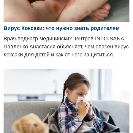
Терапевтическое отделение
Терапия
Травматологическое отделение
Вирус Коксаки: что нужно знать родителям
Урологическое отделение
Врач-педиатр медицинских центров INTO-SANA
Павленко Анастасия объясняет, чем опасен вирус
Урология
Коксаки для детей и как от него защититься.
Физиотерапия
Хирургическое отделение
Эндокринология
Для детей
Детская аллергология
Детская гастроэнтерология