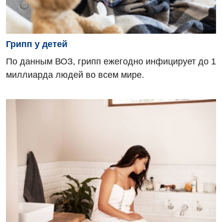
Детская гинекология
Детская кардиоревматология
Грипп у детей
Детская неврология
По данным ВОЗ, грипп ежегодно инфицирует до 1
Детская ортопедия и травматология
миллиарда людей во всем мире.
Детская оториноларингология
Детская офтальмология
Детская урология
Детская хирургия
Детская эндокринология
Педиатрия