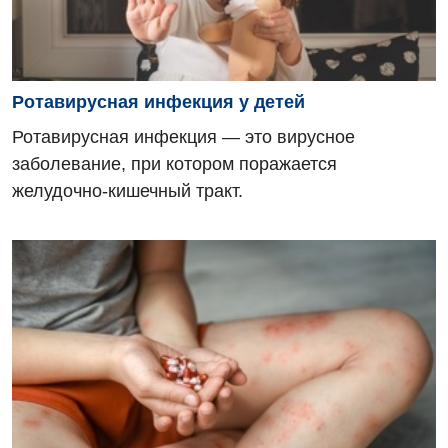
Онкологическое отделение
Ортопедия и травматология
Отделение интенсивной терапии
Ротавирусная инфекция у детей
Ротавирусная инфекция — это вирусное
Отделение кардиососудистой патологии и неврологии
заболевание, при котором поражается
Отделение неотложных состояний
желудочно-кишечный тракт.
Оториноларингология
Офтальмологическое отделение
Педиатрическое отделение
Проктология
Пульмонология
Сосудистая хирургия