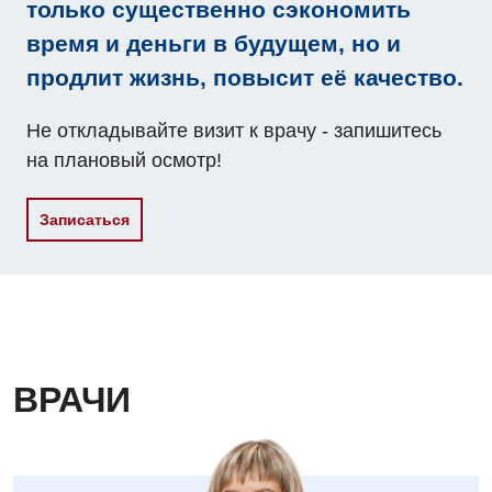
только существенно сэкономить
Физиотерапия
время и деньги в будущем, но и
Хирургическое отделение
продлит жизнь, повысит её качество.
Эндокринология
Не откладывайте визит к врачу - запишитесь
на плановый осмотр!
Для детей
Детская аллергология
Записаться
Детская гастроэнтерология
Детская гинекология
Детская кардиоревматология
Детская неврология
ВРАЧИ
Детская ортопедия и травматология
Детская оториноларингология