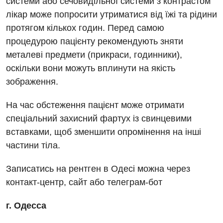
системи або сечовидільної системи з контрастом
лікар може попросити утриматися від їжі та рідини
Кардиология
протягом кількох годин. Перед самою
Кардиохирургия
процедурою пацієнту рекомендують зняти
металеві предмети (прикраси, годинники),
Маммология
оскільки вони можуть вплинути на якість
Медицинская психология
зображення.
Неврология
На час обстеження пацієнт може отримати
спеціальний захисний фартух із свинцевими
Нейрохирургия
вставками, щоб зменшити опромінення на інші
Онкологическое отделение
частини тіла.
Ортопедия и травматология
Записатись на рентген в Одесі можна через
Отделение интенсивной терапии
контакт-центр, сайт або телеграм-бот
Отделение кардиососудистой патологии и неврологии
г. Одесса
Отделение неотложных состояний