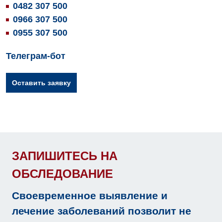
0482 307 500
Оториноларингология
0966 307 500
0955 307 500
Офтальмологическое отделение
Педиатрическое отделение
Телеграм-бот
Проктология
Оставить заявку
Пульмонология
Сосудистая хирургия
Терапевтическое отделение
ЗАПИШИТЕСЬ НА
Терапия
ОБСЛЕДОВАНИЕ
Травматологическое отделение
Урологическое отделение
Своевременное выявление и
лечение заболеваний позволит не
Урология