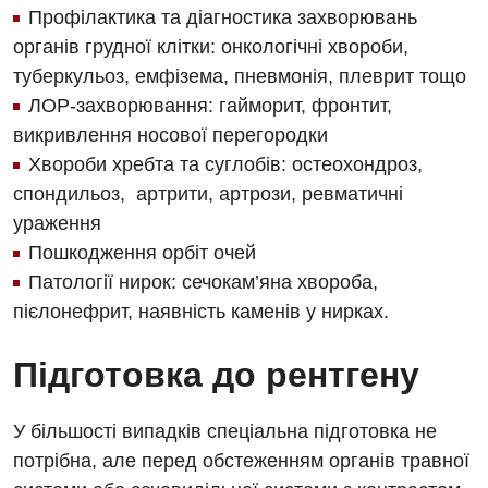
Офтальмологическое отделение
Профілактика та діагностика захворювань
органів грудної клітки: онкологічні хвороби,
Для взрослых
Украинский
Педиатрическое отделение
туберкульоз, емфізема, пневмонія, плеврит тощо
Русский
Акушерство и гинекология
Скорая медицинская помощь
ЛОР-захворювання: гайморит, фронтит,
викривлення носової перегородки
Аллергология, иммунология
Терапевтическое отделение
Хвороби хребта та суглобів: остеохондроз,
Андрология
Травматологическое отделение
спондильоз, артрити, артрози, ревматичні
ураження
Бесплатные услуги
Урологическое отделение
Пошкодження орбіт очей
Вакцинация
Хирургическое отделение
Патології нирок: сечокам’яна хвороба,
пієлонефрит, наявність каменів у нирках.
Гастроэнтерология
Эндоскопическое отделение
Гинекологическое отделение
Підготовка до рентгену
Дерматовенерология
У більшості випадків спеціальна підготовка не
Диетология
потрібна, але перед обстеженням органів травної
Дневной стационар