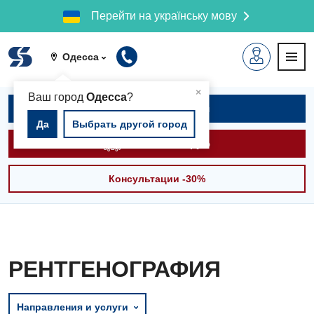
Перейти на українську мову
Одесса
▲
×
Ваш город
Одесса
?
Записаться на приём
Да
Выбрать другой город
Вызвать скорую
Консультации -30%
РЕНТГЕНОГРАФИЯ
Направления и услуги