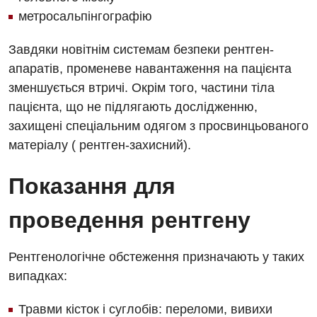
метросальпінгографію
Вакансии
Завдяки новітнім системам безпеки рентген-
Мероприятия БПР
Диагностика
апаратів, променеве навантаження на пацієнта
Интернатура
Ангиографические исследования
зменшується втричі. Окрім того, частини тіла
Гинекологическое отделение
пацієнта, що не підлягають дослідженню,
Бесплатные операции
Диагностическое отделение
захищені спеціальним одягом з просвинцьованого
Диагностическое отделение
Энциклопедия
Компьютерная томография
матеріалу ( рентген-захисний).
Дневной стационар
Программа лояльности
Магнитно-резонансная томография
Показання для
Онкологическое отделение
Отзывы
Маммография
Отдел госпитализации
проведення рентгену
Видео
Нейросонография
Отделение интенсивной терапии
Декларирование
Рентгенография
Рентгенологічне обстеження призначають у таких
Отделение кардиососудистой патологии и неврологии
Лечение острого инфаркта
випадках:
УЗИ
Отделение неотложных состояний
Национальный скрининг здоровья 40+
Травми кісток і суглобів: переломи, вивихи
Эндоскопическое отделение