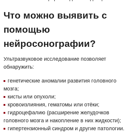
Что можно выявить с
помощью
нейросонографии?
Вакансии
Ультразвуковое исследование позволяет
Мероприятия БПР
Диагностика
обнаружить:
Интернатура
Ангиографические исследования
генетические аномалии развития головного
Гинекологическое отделение
мозга;
Бесплатные операции
Диагностическое отделение
Диагностическое отделение
кисты или опухоли;
Энциклопедия
Компьютерная томография
кровоизлияния, гематомы или отёки;
Дневной стационар
гидроцефалию (расширение желудочков
Программа лояльности
Магнитно-резонансная томография
Онкологическое отделение
головного мозга и накопление в них жидкости);
Отзывы
Маммография
гипертензионный синдром и другие патологии.
Отдел госпитализации