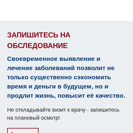
Детская кардиоревматология
Детская неврология
Детская ортопедия и травматология
ЗАПИШИТЕСЬ НА
Детская оториноларингология
ОБСЛЕДОВАНИЕ
Детская офтальмология
Своевременное выявление и
Детская урология
лечение заболеваний позволит не
Детская хирургия
только существенно сэкономить
время и деньги в будущем, но и
Детская эндокринология
продлит жизнь, повысит её качество.
Педиатрия
Не откладывайте визит к врачу - запишитесь
на плановый осмотр!