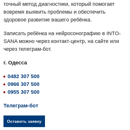
Терапия
точный метод диагностики, который помогает
вовремя выявить проблемы и обеспечить
Травматологическое отделение
здоровое развитие вашего ребёнка.
Урологическое отделение
Записать ребёнка на нейросонографию в INTO-
Урология
SANA можно через контакт-центр, на сайте или
через телеграм-бот.
Физиотерапия
Хирургическое отделение
г. Одесса
Эндокринология
0482 307 500
0966 307 500
Для детей
0955 307 500
Детская аллергология
Телеграм-бот
Детская гастроэнтерология
Оставить заявку
Детская гинекология