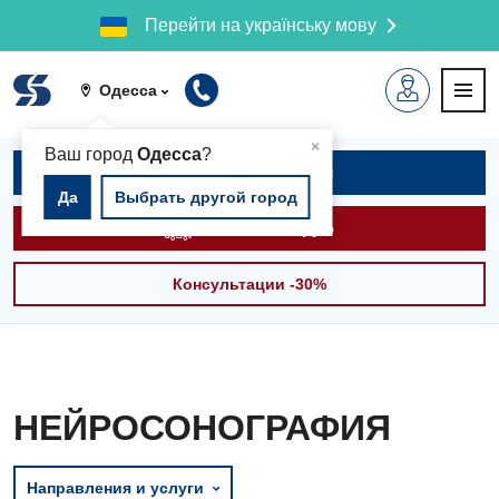
Перейти на українську мову
Одесса
▲
×
Ваш город
Одесса
?
Записаться на приём
Да
Выбрать другой город
Вызвать скорую
Консультации -30%
НЕЙРОСОНОГРАФИЯ
Направления и услуги