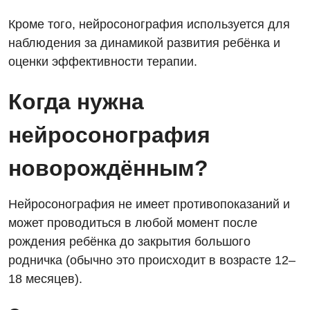
Видео
Нейросонография
Кроме того, нейросонография используется для
Отделение интенсивной терапии
Декларирование
Рентгенография
наблюдения за динамикой развития ребёнка и
Отделение кардиососудистой патологии и неврологии
Лечение острого инфаркта
оценки эффективности терапии.
УЗИ
Отделение неотложных состояний
Национальный скрининг здоровья 40+
Когда нужна
Эндоскопическое отделение
Офтальмологическое отделение
нейросонография
Для взрослых
Украинский
Педиатрическое отделение
Русский
Акушерство и гинекология
новорождённым?
Скорая медицинская помощь
Аллергология, иммунология
Терапевтическое отделение
Нейросонография не имеет противопоказаний и
Андрология
Травматологическое отделение
может проводиться в любой момент после
рождения ребёнка до закрытия большого
Бесплатные услуги
Урологическое отделение
родничка (обычно это происходит в возрасте 12–
Вакцинация
Хирургическое отделение
18 месяцев).
Гастроэнтерология
Эндоскопическое отделение