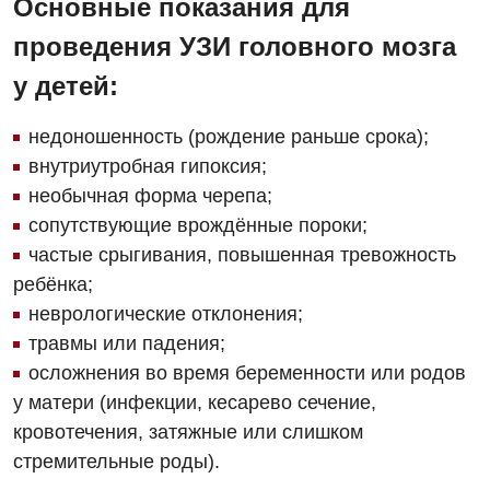
Основные показания для
Гинекологическое отделение
проведения УЗИ головного мозга
Дерматовенерология
у детей:
Диетология
недоношенность (рождение раньше срока);
Дневной стационар
внутриутробная гипоксия;
необычная форма черепа;
Кардиология
сопутствующие врождённые пороки;
Кардиохирургия
частые срыгивания, повышенная тревожность
ребёнка;
Маммология
неврологические отклонения;
Медицинская психология
травмы или падения;
осложнения во время беременности или родов
Неврология
у матери (инфекции, кесарево сечение,
Нейрохирургия
кровотечения, затяжные или слишком
стремительные роды).
Онкологическое отделение