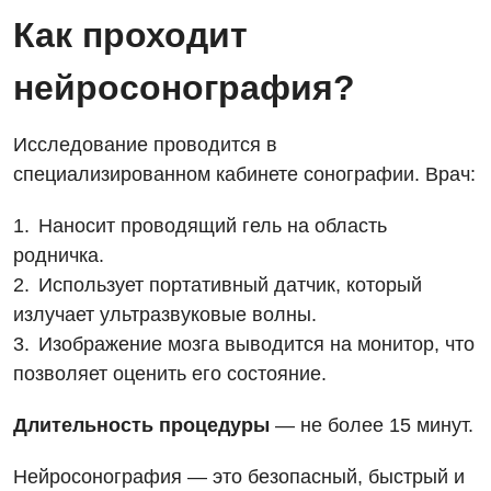
Ортопедия и травматология
Как проходит
Отделение интенсивной терапии
нейросонография?
Отделение кардиососудистой патологии и неврологии
Исследование проводится в
Отделение неотложных состояний
специализированном кабинете сонографии. Врач:
Оториноларингология
Наносит проводящий гель на область
Офтальмологическое отделение
родничка.
Педиатрическое отделение
Использует портативный датчик, который
излучает ультразвуковые волны.
Проктология
Изображение мозга выводится на монитор, что
Пульмонология
позволяет оценить его состояние.
Сосудистая хирургия
Длительность процедуры
— не более 15 минут.
Терапевтическое отделение
Нейросонография — это безопасный, быстрый и