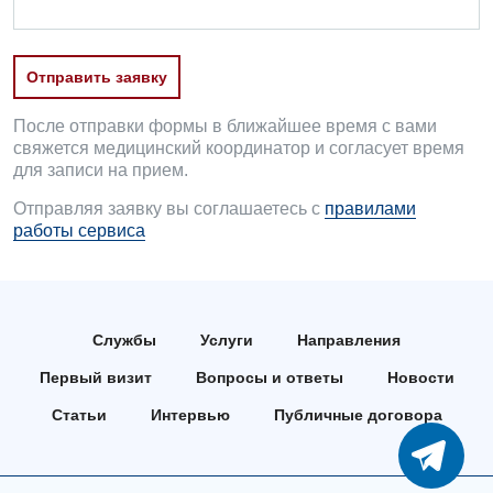
Отделение неотложных состояний
Национальный скрининг здоровья 40+
Эндоскопическое отделение
Офтальмологическое отделение
Отправить заявку
Для взрослых
Украинский
Педиатрическое отделение
После отправки формы в ближайшее время с вами
Русский
Акушерство и гинекология
Скорая медицинская помощь
свяжется медицинский координатор и согласует время
для записи на прием.
Аллергология, иммунология
Терапевтическое отделение
Отправляя заявку вы соглашаетесь с
правилами
Андрология
работы сервиса
Травматологическое отделение
Бесплатные услуги
Урологическое отделение
Вакцинация
Хирургическое отделение
Службы
Услуги
Направления
Гастроэнтерология
Эндоскопическое отделение
Первый визит
Вопросы и ответы
Новости
Гинекологическое отделение
Статьи
Интервью
Публичные договора
Дерматовенерология
Диетология