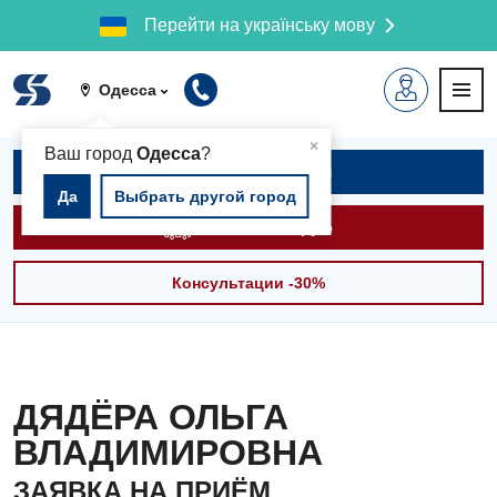
Перейти на українську мову
Одесса
▲
×
Ваш город
Одесса
?
Записаться на приём
Да
Выбрать другой город
Вызвать скорую
Консультации -30%
ДЯДЁРА ОЛЬГА
ВЛАДИМИРОВНА
ЗАЯВКА НА ПРИЁМ