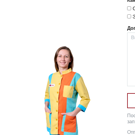
Как
С
З
До
Пос
зап
Отп