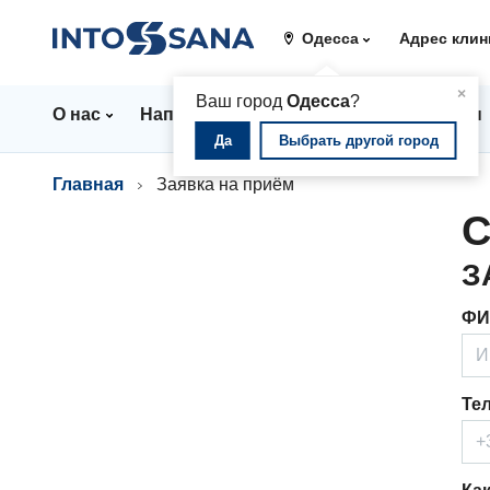
Одесса
Адрес клин
▲
×
Ваш город
Одесса
?
О нас
Направления
Стационар
Цены
Да
Выбрать другой город
Главная
Заявка на приём
С
З
ФИ
Те