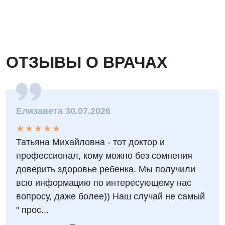
Отделение кардиососудистой патологии и неврологии
Отделение неотложных состояний
ОТЗЫВЫ О ВРАЧАХ
Оториноларингология
Офтальмологическое отделение
Педиатрическое отделение
Елизавета 30.07.2026
Проктология
★
★
★
★
★
★
★
★
★
★
Пульмонология
Татьяна Михайловна - тот доктор и
профессионал, кому можно без сомнения
Сосудистая хирургия
доверить здоровье ребенка. Мы получили
Терапевтическое отделение
всю информацию по интересующему нас
вопросу, даже более)) Наш случай не самый
Терапия
" прос...
Травматологическое отделение