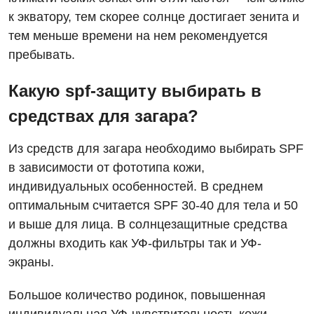
Рентгенография
Отделение кардиососудистой патологии и неврологии
к экватору, тем скорее солнце достигает зенита и
Лечение острого инфаркта
УЗИ
тем меньше времени на нем рекомендуется
Отделение неотложных состояний
Национальный скрининг здоровья 40+
пребывать.
Эндоскопическое отделение
Офтальмологическое отделение
Какую spf-защиту выбирать в
Для взрослых
Украинский
Педиатрическое отделение
средствах для загара?
Русский
Акушерство и гинекология
Скорая медицинская помощь
Из средств для загара необходимо выбирать SPF
Аллергология, иммунология
Терапевтическое отделение
в зависимости от фототипа кожи,
Андрология
Травматологическое отделение
индивидуальных особенностей. В среднем
оптимальным считается SPF 30-40 для тела и 50
Бесплатные услуги
Урологическое отделение
и выше для лица. В солнцезащитные средства
Вакцинация
Хирургическое отделение
должны входить как УФ-фильтры так и УФ-
экраны.
Гастроэнтерология
Эндоскопическое отделение
Гинекологическое отделение
Большое количество родинок, повышенная