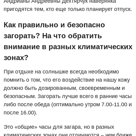
Андрианы Андреевны Дехтярчук наверняка
пригодятся тем, кто еще только планирует отпуск.
Как правильно и безопасно
загорать? На что обратить
Вакансии
внимание в разных климатических
Мероприятия БПР
Диагностика
зонах?
Интернатура
Ангиографические исследования
Гинекологическое отделение
При отдыхе на солнышке всегда необходимо
Бесплатные операции
Диагностическое отделение
помнить о том, что его воздействие на нашу кожу
Диагностическое отделение
Энциклопедия
Компьютерная томография
должно быть дозированным, своевременным и
Дневной стационар
безопасным. Загорать лучше всего в ранние часы
Программа лояльности
Магнитно-резонансная томография
либо после обеда (оптимально утром 7.00-11.00 и
Онкологическое отделение
Отзывы
Маммография
после 16.00).
Отдел госпитализации
Видео
Нейросонография
Это «общие» часы для загара, но в разных
Отделение интенсивной терапии
Декларирование
климатических зонах они отличаются – чем ближе