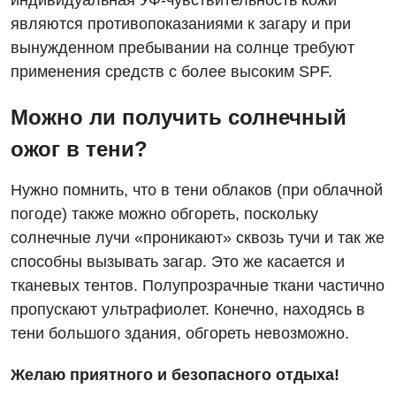
индивидуальная УФ-чувствительность кожи
Дерматовенерология
являются противопоказаниями к загару и при
Диетология
вынужденном пребывании на солнце требуют
применения средств с более высоким SPF.
Дневной стационар
Кардиология
Можно ли получить солнечный
ожог в тени?
Кардиохирургия
Маммология
Нужно помнить, что в тени облаков (при облачной
погоде) также можно обгореть, поскольку
Медицинская психология
солнечные лучи «проникают» сквозь тучи и так же
Неврология
способны вызывать загар. Это же касается и
тканевых тентов. Полупрозрачные ткани частично
Нейрохирургия
пропускают ультрафиолет. Конечно, находясь в
Онкологическое отделение
тени большого здания, обгореть невозможно.
Ортопедия и травматология
Желаю приятного и безопасного отдыха!
Отделение интенсивной терапии