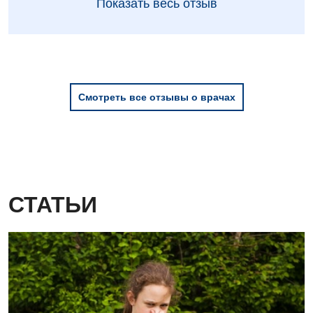
Показать весь отзыв
Урологическое отделение
Урология
Физиотерапия
Смотреть все отзывы о врачах
Хирургическое отделение
Эндокринология
Для детей
Детская аллергология
СТАТЬИ
Детская гастроэнтерология
Детская гинекология
Детская кардиоревматология
Детская неврология