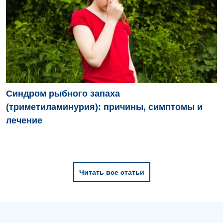
Детская ортопедия и травматология
Детская оториноларингология
Детская офтальмология
Детская урология
Синдром рыбного запаха
Детская хирургия
(триметиламинурия): причины, симптомы и
Детская эндокринология
лечение
Педиатрия
Читать все статьи