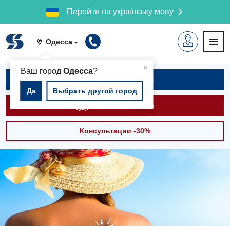
Перейти на українську мову
Одесса
▲
×
Ваш город
Одесса
?
Записаться на приём
Да
Выбрать другой город
Вызвать скорую
Консультации -30%