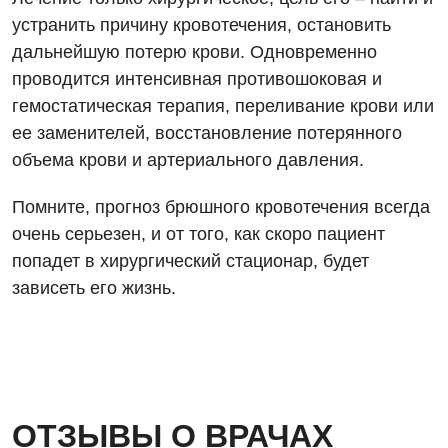
Ортопедия и травматология
устранить причину кровотечения, остановить
Отделение интенсивной терапии
дальнейшую потерю крови. Одновременно
проводится интенсивная противошоковая и
Отделение кардиососудистой патологии и неврологии
гемостатическая терапия, переливание крови или
Отделение неотложных состояний
ее заменителей, восстановление потерянного
объема крови и артериального давления.
Оториноларингология
Офтальмологическое отделение
Помните, прогноз брюшного кровотечения всегда
очень серьезен, и от того, как скоро пациент
Педиатрическое отделение
попадет в хирургический стационар, будет
Проктология
зависеть его жизнь.
Пульмонология
Сосудистая хирургия
Терапевтическое отделение
ОТЗЫВЫ О ВРАЧАХ
Терапия