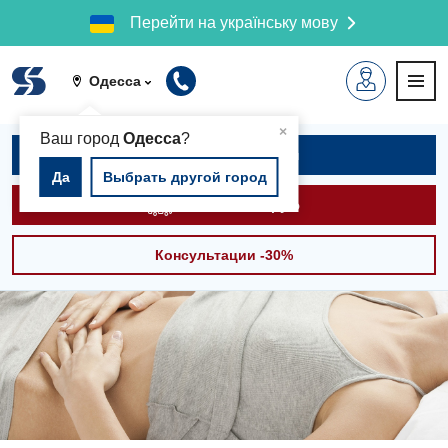
Перейти на українську мову
Одесса
▲
×
Ваш город
Одесса
?
Записаться на приём
Да
Выбрать другой город
Вызвать скорую
Консультации -30%