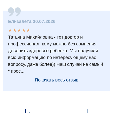
Травматологическое отделение
Урологическое отделение
Елизавета 30.07.2026
Урология
★
★
★
★
★
★
★
★
★
★
Татьяна Михайловна - тот доктор и
Физиотерапия
профессионал, кому можно без сомнения
Хирургическое отделение
доверить здоровье ребенка. Мы получили
всю информацию по интересующему нас
Эндокринология
вопросу, даже более)) Наш случай не самый
" прос...
Для детей
Показать весь отзыв
Детская аллергология
Детская гастроэнтерология
Детская гинекология
Детская кардиоревматология