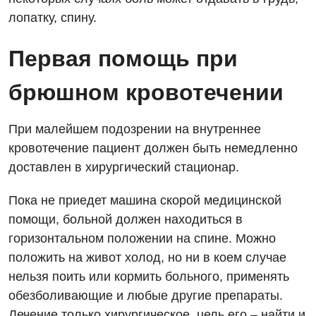
Гинекологическое отделение
лопатку, спину.
Дерматовенерология
Первая помощь при
Диетология
брюшном кровотечении
Дневной стационар
Кардиология
При малейшем подозрении на внутреннее
кровотечение пациент должен быть немедленно
Кардиохирургия
доставлен в хирургический стационар.
Маммология
Пока не приедет машина скорой медицинской
Медицинская психология
помощи, больной должен находиться в
Неврология
горизонтальном положении на спине. Можно
положить на живот холод, но ни в коем случае
Нейрохирургия
нельзя поить или кормить больного, применять
Онкологическое отделение
обезболивающие и любые другие препараты.
Лечение только хирургическое, цель его – найти и