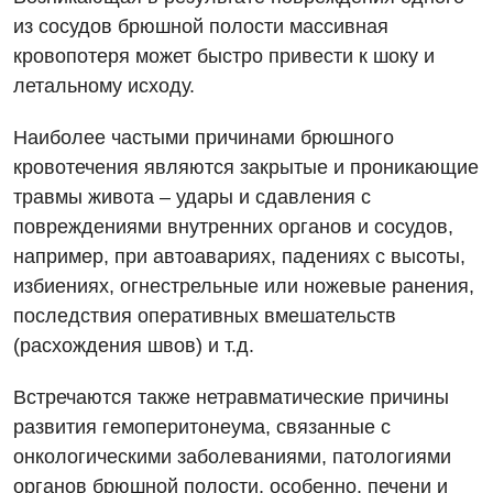
из сосудов брюшной полости массивная
кровопотеря может быстро привести к шоку и
летальному исходу.
Наиболее частыми причинами брюшного
кровотечения являются закрытые и проникающие
Вакансии
травмы живота – удары и сдавления с
повреждениями внутренних органов и сосудов,
Мероприятия БПР
Диагностика
например, при автоавариях, падениях с высоты,
Интернатура
Ангиографические исследования
избиениях, огнестрельные или ножевые ранения,
Гинекологическое отделение
последствия оперативных вмешательств
Бесплатные операции
Диагностическое отделение
Диагностическое отделение
(расхождения швов) и т.д.
Энциклопедия
Компьютерная томография
Дневной стационар
Встречаются также нетравматические причины
Программа лояльности
Магнитно-резонансная томография
развития гемоперитонеума, связанные с
Онкологическое отделение
Отзывы
Маммография
онкологическими заболеваниями, патологиями
Отдел госпитализации
органов брюшной полости, особенно, печени и