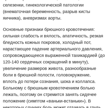
Видео
Нейросонография
селезенки, гинекологической патологии
Отделение интенсивной терапии
Декларирование
Рентгенография
(внематочная беременность, разрыв кисты
Отделение кардиососудистой патологии и неврологии
Лечение острого инфаркта
яичника), аневризмах аорты.
УЗИ
Отделение неотложных состояний
Национальный скрининг здоровья 40+
Основные признаки брюшного кровотечения:
Эндоскопическое отделение
Офтальмологическое отделение
сильная слабость и вялость, апатичность, резкая
бледность кожных покровов, холодный пот,
Для взрослых
Украинский
Педиатрическое отделение
нарастающее падение артериального давления,
Русский
Акушерство и гинекология
Скорая медицинская помощь
сопровождающееся выраженной тахикардией (до
120-140 сердечных сокращений в минуту),
Аллергология, иммунология
Терапевтическое отделение
увеличение размеров живота, разнообразные
Андрология
Травматологическое отделение
боли в брюшной полости, головокружение,
вплоть до потери сознания, шока и коллапса.
Бесплатные услуги
Урологическое отделение
Больному с брюшным кровотечением больно
Вакцинация
Хирургическое отделение
лежать, поэтому он стремится занять сидячее
положение (симптом «ваньки-встаньки»). В
Гастроэнтерология
Эндоскопическое отделение
некоторых случаях боль может отдавать в грудь,