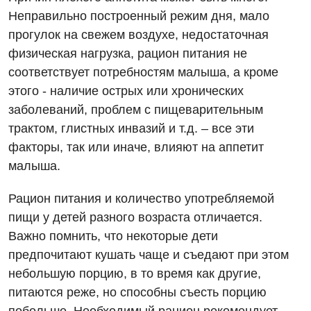
Неправильно построенный режим дня, мало
прогулок на свежем воздухе, недостаточная
физическая нагрузка, рацион питания не
соответствует потребностям малыша, а кроме
этого - наличие острых или хронических
заболеваний, проблем с пищеварительным
трактом, глистных инвазий и т.д. – все эти
факторы, так или иначе, влияют на аппетит
Вакансии
малыша.
Мероприятия БПР
Диагностика
Рацион питания и количество употребляемой
Интернатура
Ангиографические исследования
пищи у детей разного возраста отличается.
Гинекологическое отделение
Важно помнить, что некоторые дети
Бесплатные операции
Диагностическое отделение
предпочитают кушать чаще и съедают при этом
Диагностическое отделение
Энциклопедия
Компьютерная томография
небольшую порцию, в то время как другие,
Дневной стационар
питаются реже, но способны съесть порцию
Программа лояльности
Магнитно-резонансная томография