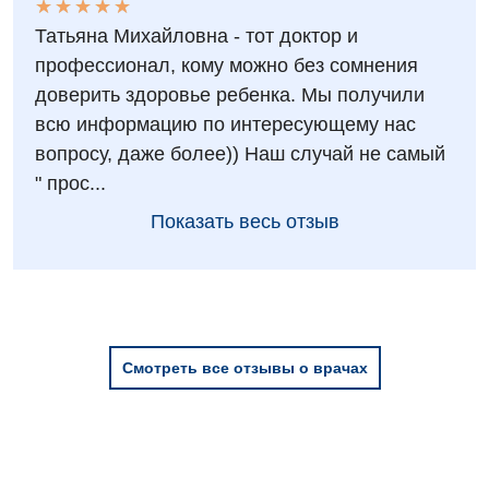
★
★
★
★
★
★
★
★
★
★
Детская гинекология
Татьяна Михайловна - тот доктор и
Детская кардиоревматология
профессионал, кому можно без сомнения
доверить здоровье ребенка. Мы получили
Детская неврология
всю информацию по интересующему нас
Детская ортопедия и травматология
вопросу, даже более)) Наш случай не самый
" прос...
Детская оториноларингология
Показать весь отзыв
Детская офтальмология
Детская урология
Детская хирургия
Детская эндокринология
Смотреть все отзывы о врачах
Педиатрия