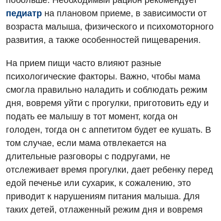
побольше. Необходимый рацион рекомендует
Онкологическое отделение
Отзывы
Маммография
педиатр
на плановом приеме, в зависимости от
Отдел госпитализации
возраста малыша, физического и психомоторного
Видео
Нейросонография
развития, а также особенностей пищеварения.
Отделение интенсивной терапии
Декларирование
Рентгенография
Отделение кардиососудистой патологии и неврологии
На прием пищи часто влияют разные
Лечение острого инфаркта
УЗИ
психологические факторы. Важно, чтобы мама
Отделение неотложных состояний
Национальный скрининг здоровья 40+
смогла правильно наладить и соблюдать режим
Эндоскопическое отделение
Офтальмологическое отделение
дня, вовремя уйти с прогулки, приготовить еду и
Для взрослых
Украинский
подать ее малышу в тот момент, когда он
Педиатрическое отделение
голоден, тогда он с аппетитом будет ее кушать. В
Русский
Акушерство и гинекология
Скорая медицинская помощь
том случае, если мама отвлекается на
Аллергология, иммунология
длительные разговоры с подругами, не
Терапевтическое отделение
отслеживает время прогулки, дает ребенку перед
Андрология
Травматологическое отделение
едой печенье или сухарик, к сожалению, это
Бесплатные услуги
приводит к нарушениям питания малыша. Для
Урологическое отделение
таких детей, отлаженный режим дня и вовремя
Вакцинация
Хирургическое отделение