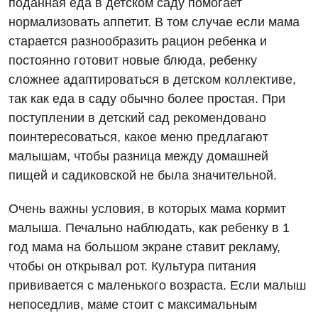
поданная еда в детском саду помогает
Гастроэнтерология
нормализовать аппетит. В том случае если мама
Эндоскопическое отделение
старается разнообразить рацион ребенка и
Гинекологическое отделение
постоянно готовит новые блюда, ребенку
Дерматовенерология
сложнее адаптироваться в детском коллективе,
так как еда в саду обычно более простая. При
Диетология
поступлении в детский сад рекомендовано
Дневной стационар
поинтересоваться, какое меню предлагают
малышам, чтобы разница между домашней
Кардиология
пищей и садиковской не была значительной.
Кардиохирургия
Очень важны условия, в которых мама кормит
Маммология
малыша. Печально наблюдать, как ребенку в 1
год мама на большом экране ставит рекламу,
Медицинская психология
чтобы он открывал рот. Культура питания
Неврология
прививается с маленького возраста. Если малыш
Нейрохирургия
непоседлив, маме стоит с максимальным