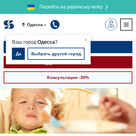
Перейти на українську мову
Одесса
▲
×
Ваш город
Одесса
?
Записаться на приём
Да
Выбрать другой город
Вызвать скорую
Консультации -30%