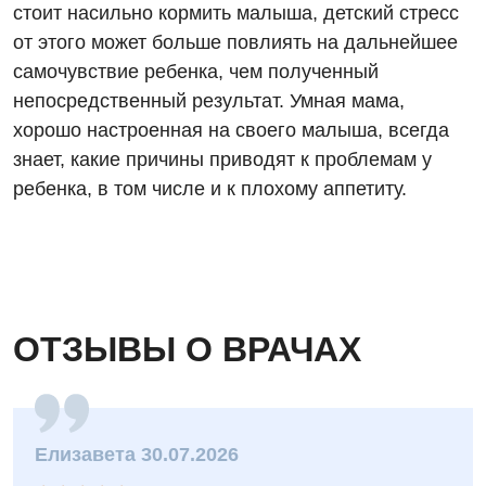
стоит насильно кормить малыша, детский стресс
Терапевтическое отделение
от этого может больше повлиять на дальнейшее
Терапия
самочувствие ребенка, чем полученный
Травматологическое отделение
непосредственный результат. Умная мама,
хорошо настроенная на своего малыша, всегда
Урологическое отделение
знает, какие причины приводят к проблемам у
Урология
ребенка, в том числе и к плохому аппетиту.
Физиотерапия
Хирургическое отделение
Эндокринология
ОТЗЫВЫ О ВРАЧАХ
Для детей
Детская аллергология
Елизавета 30.07.2026
Детская гастроэнтерология