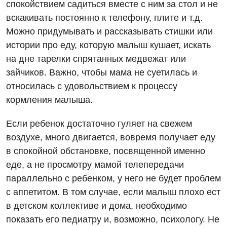
спокойствием садиться вместе с ним за стол и не
Онкологическое отделение
вскакивать постоянно к телефону, плите и т.д.
Ортопедия и травматология
Можно придумывать и рассказывать стишки или
истории про еду, которую малыш кушает, искать
Отделение интенсивной терапии
на дне тарелки спрятанных медвежат или
Отделение кардиососудистой патологии и неврологии
зайчиков. Важно, чтобы мама не суетилась и
относилась с удовольствием к процессу
Отделение неотложных состояний
кормления малыша.
Оториноларингология
Если ребенок достаточно гуляет на свежем
Офтальмологическое отделение
воздухе, много двигается, вовремя получает еду
в спокойной обстановке, посвященной именно
Педиатрическое отделение
еде, а не просмотру мамой телепередачи
Проктология
параллельно с ребенком, у него не будет проблем
с аппетитом. В том случае, если малыш плохо ест
Пульмонология
в детском коллективе и дома, необходимо
Сосудистая хирургия
показать его педиатру и, возможно, психологу. Не