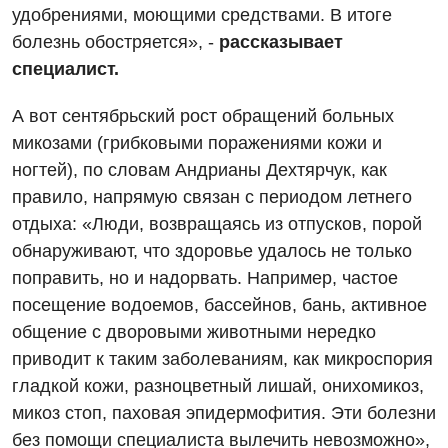
Отделение неотложных состояний
удобрениями, моющими средствами. В итоге
Национальный скрининг здоровья 40+
Эндоскопическое отделение
болезнь обостряется», -
рассказывает
Офтальмологическое отделение
специалист.
Для взрослых
Украинский
Педиатрическое отделение
А вот сентябрьский рост обращений больных
Русский
Акушерство и гинекология
Скорая медицинская помощь
микозами (грибковыми поражениями кожи и
Аллергология, иммунология
ногтей), по словам Андрианы Дехтярчук, как
Терапевтическое отделение
правило, напрямую связан с периодом летнего
Андрология
Травматологическое отделение
отдыха: «Люди, возвращаясь из отпусков, порой
Бесплатные услуги
обнаруживают, что здоровье удалось не только
Урологическое отделение
поправить, но и надорвать. Например, частое
Вакцинация
Хирургическое отделение
посещение водоемов, бассейнов, бань, активное
Гастроэнтерология
общение с дворовыми животными нередко
Эндоскопическое отделение
приводит к таким заболеваниям, как микроспория
Гинекологическое отделение
гладкой кожи, разноцветный лишай, онихомикоз,
Дерматовенерология
микоз стоп, паховая эпидермофития. Эти болезни
без помощи специалиста вылечить невозможно»,
Диетология