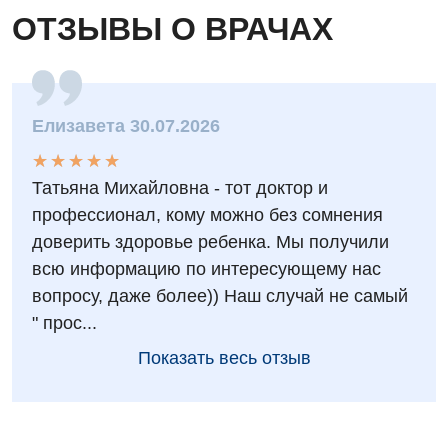
ОТЗЫВЫ О ВРАЧАХ
Отделение неотложных состояний
Оториноларингология
Офтальмологическое отделение
Елизавета 30.07.2026
Педиатрическое отделение
★
★
★
★
★
★
★
★
★
★
Татьяна Михайловна - тот доктор и
Проктология
профессионал, кому можно без сомнения
Пульмонология
доверить здоровье ребенка. Мы получили
всю информацию по интересующему нас
Сосудистая хирургия
вопросу, даже более)) Наш случай не самый
Терапевтическое отделение
" прос...
Терапия
Показать весь отзыв
Травматологическое отделение
Урологическое отделение