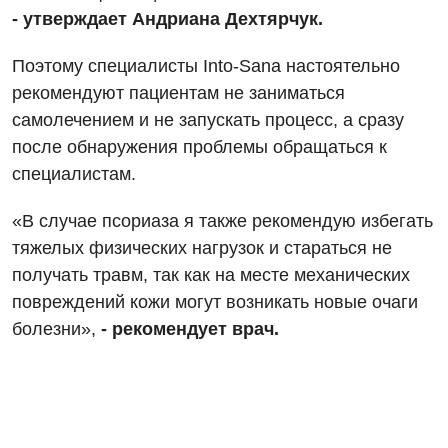
- утверждает Андриана Дехтярчук.
Дневной стационар
Поэтому специалисты Into-Sana настоятельно
Кардиология
рекомендуют пациентам не заниматься
самолечением и не запускать процесс, а сразу
Кардиохирургия
после обнаружения проблемы обращаться к
Маммология
специалистам.
Медицинская психология
«В случае псориаза я также рекомендую избегать
Неврология
тяжелых физических нагрузок и стараться не
получать травм, так как на месте механических
Нейрохирургия
повреждений кожи могут возникать новые очаги
Онкологическое отделение
болезни»,
- рекомендует врач.
Ортопедия и травматология
Отделение интенсивной терапии
Отделение кардиососудистой патологии и неврологии