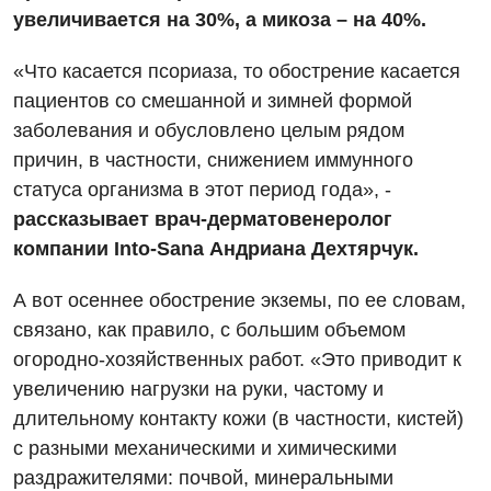
увеличивается на 30%, а микоза – на 40%.
«Что касается псориаза, то обострение касается
Вакансии
пациентов со смешанной и зимней формой
заболевания и обусловлено целым рядом
Мероприятия БПР
Диагностика
причин, в частности, снижением иммунного
Интернатура
Ангиографические исследования
статуса организма в этот период года», -
Гинекологическое отделение
Бесплатные операции
рассказывает врач-дерматовенеролог
Диагностическое отделение
Диагностическое отделение
компании Into-Sana Андриана Дехтярчук.
Энциклопедия
Компьютерная томография
Дневной стационар
А вот осеннее обострение экземы, по ее словам,
Программа лояльности
Магнитно-резонансная томография
связано, как правило, с большим объемом
Онкологическое отделение
Отзывы
Маммография
огородно-хозяйственных работ. «Это приводит к
Отдел госпитализации
увеличению нагрузки на руки, частому и
Видео
Нейросонография
Отделение интенсивной терапии
длительному контакту кожи (в частности, кистей)
Декларирование
Рентгенография
с разными механическими и химическими
Отделение кардиососудистой патологии и неврологии
Лечение острого инфаркта
раздражителями: почвой, минеральными
УЗИ