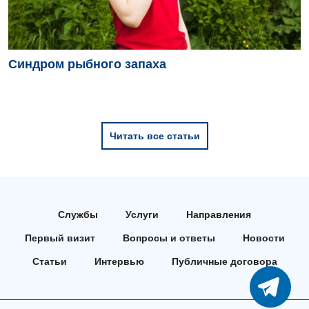
Детская оториноларингология
Детская офтальмология
Синдром рыбного запаха
Детская урология
Детская хирургия
Детская эндокринология
Читать все статьи
Педиатрия
Службы
Услуги
Направления
Первый визит
Вопросы и ответы
Новости
Статьи
Интервью
Публичные договора