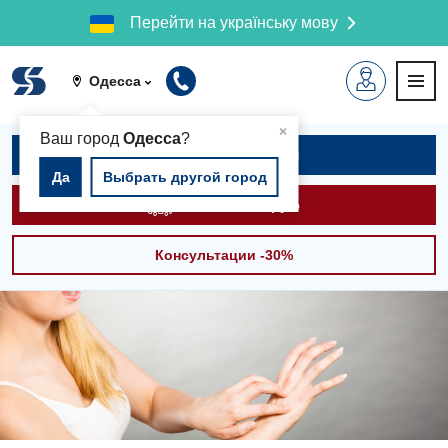
Перейти на українську мову
Одесса
▲
×
Ваш город
Одесса
?
Записаться на приём
Да
Выбрать другой город
Вызвать скорую
Консультации -30%