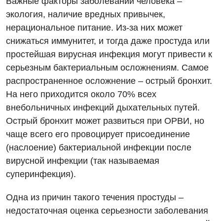
Важные факторы заболеваний человека –
экология, наличие вредных привычек,
нерациональное питание. Из-за них может
снижаться иммунитет, и тогда даже простуда или
простейшая вирусная инфекция могут привести к
серьезным бактериальным осложнениям. Самое
распространенное осложнение – острый бронхит.
На него приходится около 70% всех
внебольничных инфекций дыхательных путей.
Вакансии
Острый бронхит может развиться при ОРВИ, но
чаще всего его провоцирует присоединение
Мероприятия БПР
Диагностика
(наслоение) бактериальной инфекции после
Интернатура
Ангиографические исследования
вирусной инфекции (так называемая
Гинекологическое отделение
суперинфекция).
Бесплатные операции
Диагностическое отделение
Диагностическое отделение
Энциклопедия
Компьютерная томография
Одна из причин такого течения простуды –
Дневной стационар
недостаточная оценка серьезности заболевания
Программа лояльности
Магнитно-резонансная томография