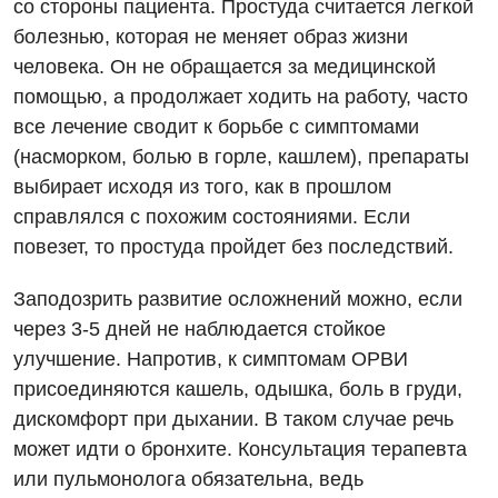
со стороны пациента. Простуда считается легкой
Онкологическое отделение
Отзывы
Маммография
болезнью, которая не меняет образ жизни
Отдел госпитализации
человека. Он не обращается за медицинской
Видео
Нейросонография
помощью, а продолжает ходить на работу, часто
Отделение интенсивной терапии
Декларирование
Рентгенография
все лечение сводит к борьбе с симптомами
Отделение кардиососудистой патологии и неврологии
Лечение острого инфаркта
(насморком, болью в горле, кашлем), препараты
УЗИ
выбирает исходя из того, как в прошлом
Отделение неотложных состояний
Национальный скрининг здоровья 40+
Эндоскопическое отделение
справлялся с похожим состояниями. Если
Офтальмологическое отделение
повезет, то простуда пройдет без последствий.
Для взрослых
Украинский
Педиатрическое отделение
Заподозрить развитие осложнений можно, если
Русский
Акушерство и гинекология
Скорая медицинская помощь
через 3-5 дней не наблюдается стойкое
улучшение. Напротив, к симптомам ОРВИ
Аллергология, иммунология
Терапевтическое отделение
присоединяются кашель, одышка, боль в груди,
Андрология
Травматологическое отделение
дискомфорт при дыхании. В таком случае речь
может идти о бронхите. Консультация терапевта
Бесплатные услуги
Урологическое отделение
или пульмонолога обязательна, ведь
Вакцинация
Хирургическое отделение