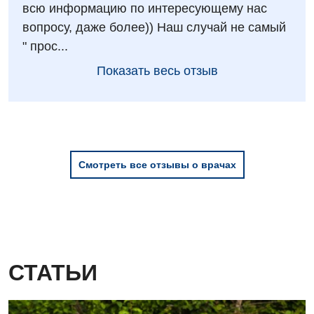
всю информацию по интересующему нас
Детская гинекология
вопросу, даже более)) Наш случай не самый
Детская кардиоревматология
" прос...
Показать весь отзыв
Детская неврология
Детская ортопедия и травматология
Детская оториноларингология
Детская офтальмология
Смотреть все отзывы о врачах
Детская урология
Детская хирургия
Детская эндокринология
СТАТЬИ
Педиатрия