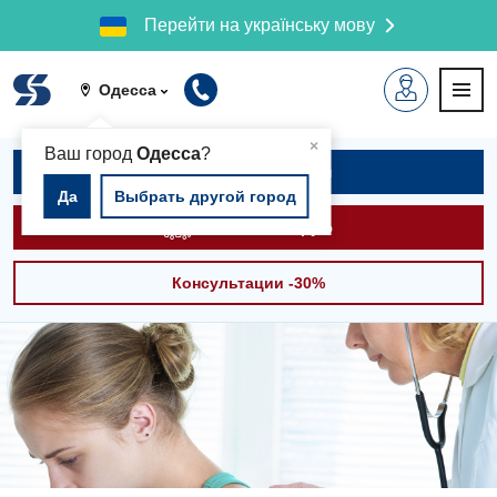
Перейти на українську мову
Одесса
▲
×
Ваш город
Одесса
?
Записаться на приём
Да
Выбрать другой город
Вызвать скорую
Консультации -30%