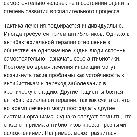
самостоятельно человек не в состоянии оценить
Гастроэнтерология
степень развития воспалительного процесса.
Эндоскопическое отделение
Гинекологическое отделение
Тактика лечения подбирается индивидуально.
Иногда требуется прием антибиотиков. Однако к
Дерматовенерология
антибактериальной терапии отношение в
Диетология
обществе не однозначное. Одни люди склонны
самостоятельно назначать себе антибиотики.
Дневной стационар
Поэтому во время лечения инфекций могут
Кардиология
возникнуть такие проблемы как устойчивость к
антибиотикам и переход заболевания в
Кардиохирургия
хроническую стадию. Другие пациенты боятся
Маммология
антибактериальной терапии, так как считают, что
во время лечения могут пострадать другие
Медицинская психология
системы организма. Однако следует помнить, что
Неврология
отказ от приема антибиотиков чреват грозными
осложнениями. Например, может развиться
Нейрохирургия