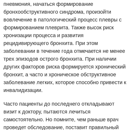
пневмония, начаться формирование
Онкологическое отделение
бронхообструктивного синдрома, произойти
вовлечение в патологический процесс плевры с
Ортопедия и травматология
формированием плеврита. Также высок риск
Отделение интенсивной терапии
хронизации процесса и развития
Отделение кардиососудистой патологии и неврологии
рецидивирующего бронхита. При этом
заболевании в течение года отмечается не менее
Отделение неотложных состояний
трех эпизодов острого бронхита. При наличии
Оториноларингология
других факторов риска формируется хронический
бронхит, а часто и хроническое обструктивное
Офтальмологическое отделение
заболевание легких, которое способно привести к
Педиатрическое отделение
инвалидизации.
Проктология
Часто пациенты до последнего откладывают
визит к доктору, пытаются лечиться
Пульмонология
самостоятельно. Но помните, чем раньше врач
Сосудистая хирургия
проведет обследование, поставит правильный