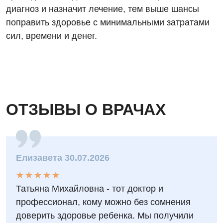
диагноз и назначит лечение, тем выше шансы
Терапевтическое отделение
поправить здоровье с минимальными затратами
Терапия
сил, времени и денег.
Травматологическое отделение
Урологическое отделение
Урология
ОТЗЫВЫ О ВРАЧАХ
Физиотерапия
Хирургическое отделение
Эндокринология
Елизавета 30.07.2026
Для детей
★
★
★
★
★
★
★
★
★
★
Татьяна Михайловна - тот доктор и
Детская аллергология
профессионал, кому можно без сомнения
Детская гастроэнтерология
доверить здоровье ребенка. Мы получили