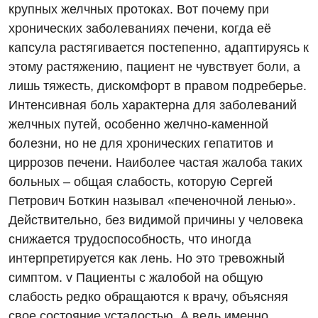
крупных желчных протоках. Вот почему при
Дерматовенерология
хронических заболеваниях печени, когда её
Диетология
капсула растягивается постепенно, адаптируясь к
этому растяжению, пациент не чувствует боли, а
Дневной стационар
лишь тяжесть, дискомфорт в правом подреберье.
Кардиология
Интенсивная боль характерна для заболеваний
желчных путей, особенно желчно-каменной
Кардиохирургия
болезни, но не для хронических гепатитов и
Маммология
циррозов печени. Наиболее частая жалоба таких
больных – общая слабость, которую Сергей
Медицинская психология
Петрович Боткин называл «печеночной ленью».
Неврология
Действительно, без видимой причины у человека
Нейрохирургия
снижается трудоспособность, что иногда
интерпретируется как лень. Но это тревожный
Онкологическое отделение
симптом. v Пациенты с жалобой на общую
Ортопедия и травматология
слабость редко обращаются к врачу, объясняя
свое состояние усталостью. А ведь именно