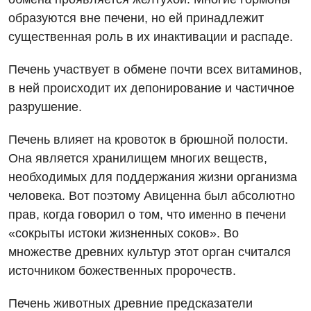
образуются вне печени, но ей принадлежит
существенная роль в их инактивации и распаде.
Печень участвует в обмене почти всех витаминов,
в ней происходит их депонирование и частичное
Вакансии
разрушение.
Мероприятия БПР
Диагностика
Печень влияет на кровоток в брюшной полости.
Интернатура
Ангиографические исследования
Она является хранилищем многих веществ,
Гинекологическое отделение
необходимых для поддержания жизни организма
Бесплатные операции
Диагностическое отделение
Диагностическое отделение
человека. Вот поэтому Авиценна был абсолютно
Энциклопедия
Компьютерная томография
прав, когда говорил о том, что именно в печени
Дневной стационар
Программа лояльности
«сокрыты истоки жизненных соков». Во
Магнитно-резонансная томография
Онкологическое отделение
множестве древних культур этот орган считался
Отзывы
Маммография
источником божественных пророчеств.
Отдел госпитализации
Видео
Нейросонография
Печень животных древние предсказатели
Отделение интенсивной терапии
Декларирование