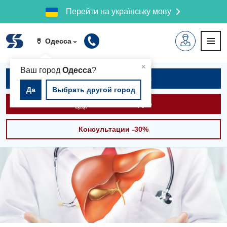
Перейти на українську мову
Одесса
▲
×
Ваш город
Одесса
?
Записаться на приём
Да
Выбрать другой город
Вызвать скорую
Консультации -30%