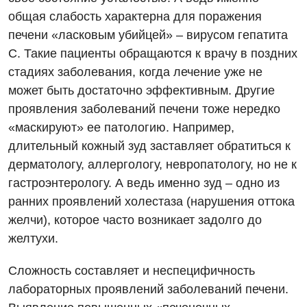
Отделение интенсивной терапии
общая слабость характерна для поражения
Отделение кардиососудистой патологии и неврологии
печени «ласковым убийцей» – вирусом гепатита
С. Такие пациенты обращаются к врачу в поздних
Отделение неотложных состояний
стадиях заболевания, когда лечение уже не
Оториноларингология
может быть достаточно эффективным. Другие
проявления заболеваний печени тоже нередко
Офтальмологическое отделение
«маскируют» ее патологию. Например,
Педиатрическое отделение
длительный кожный зуд заставляет обратиться к
дерматологу, аллергологу, невропатологу, но не к
Проктология
гастроэнтерологу. А ведь именно зуд – одно из
Пульмонология
ранних проявлений холестаза (нарушения оттока
желчи), которое часто возникает задолго до
Сосудистая хирургия
желтухи.
Терапевтическое отделение
Сложность составляет и неспецифичность
Терапия
лабораторных проявлений заболеваний печени.
Травматологическое отделение