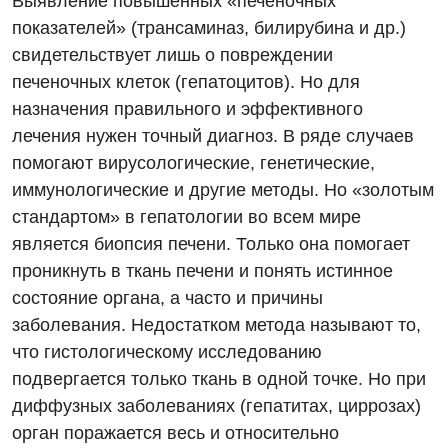
Выявление повышенных «печеночных
показателей» (трансаминаз, билирубина и др.)
Урологическое отделение
свидетельствует лишь о повреждении
Урология
печеночных клеток (гепатоцитов). Но для
назначения правильного и эффективного
Физиотерапия
лечения нужен точный диагноз. В ряде случаев
Хирургическое отделение
помогают вирусологические, генетические,
иммунологические и другие методы. Но «золотым
Эндокринология
стандартом» в гепатологии во всем мире
является биопсия печени. Только она помогает
Для детей
проникнуть в ткань печени и понять истинное
Детская аллергология
состояние органа, а часто и причины
заболевания. Недостатком метода называют то,
Детская гастроэнтерология
что гистологическому исследованию
Детская гинекология
подвергается только ткань в одной точке. Но при
диффузных заболеваниях (гепатитах, циррозах)
Детская кардиоревматология
орган поражается весь и относительно