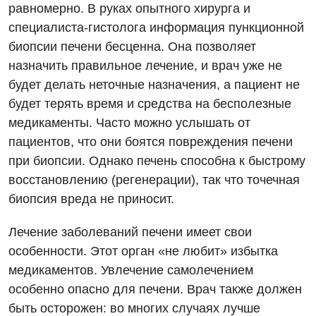
Детская неврология
равномерно. В руках опытного хирурга и
специалиста-гистолога информация пункционной
Детская ортопедия и травматология
биопсии печени бесценна. Она позволяет
Детская оториноларингология
назначить правильное лечение, и врач уже не
будет делать неточные назначения, а пациент не
Детская офтальмология
будет терять время и средства на бесполезные
Детская урология
медикаменты. Часто можно услышать от
пациентов, что они боятся повреждения печени
Детская хирургия
при биопсии. Однако печень способна к быстрому
Детская эндокринология
восстановлению (регенерации), так что точечная
биопсия вреда не приносит.
Педиатрия
Лечение заболеваний печени имеет свои
особенности. Этот орган «не любит» избытка
медикаментов. Увлечение самолечением
особенно опасно для печени. Врач также должен
быть осторожен: во многих случаях лучше