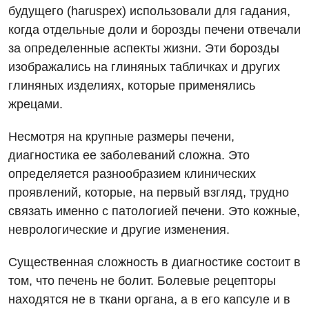
Рентгенография
будущего (haruspex) использовали для гадания,
Отделение кардиососудистой патологии и неврологии
Лечение острого инфаркта
когда отдельные доли и борозды печени отвечали
УЗИ
Отделение неотложных состояний
за определенные аспекты жизни. Эти борозды
Национальный скрининг здоровья 40+
Эндоскопическое отделение
изображались на глиняных табличках и других
Офтальмологическое отделение
глиняных изделиях, которые применялись
Для взрослых
Украинский
Педиатрическое отделение
жрецами.
Русский
Акушерство и гинекология
Скорая медицинская помощь
Несмотря на крупные размеры печени,
Аллергология, иммунология
диагностика ее заболеваний сложна. Это
Терапевтическое отделение
определяется разнообразием клинических
Андрология
Травматологическое отделение
проявлений, которые, на первый взгляд, трудно
Бесплатные услуги
связать именно с патологией печени. Это кожные,
Урологическое отделение
неврологические и другие изменения.
Вакцинация
Хирургическое отделение
Существенная сложность в диагностике состоит в
Гастроэнтерология
Эндоскопическое отделение
том, что печень не болит. Болевые рецепторы
Гинекологическое отделение
находятся не в ткани органа, а в его капсуле и в