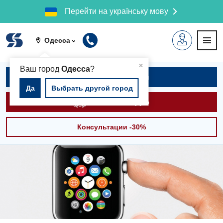
Перейти на українську мову
Одесса
▲
×
Ваш город
Одесса
?
Записаться на приём
Да
Выбрать другой город
Вызвать скорую
Консультации -30%