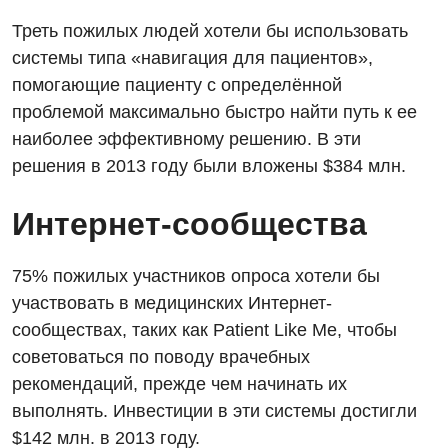
Отделение кардиососудистой патологии и неврологии
Лечение острого инфаркта
Треть пожилых людей хотели бы использовать
УЗИ
системы типа «навигация для пациентов»,
Отделение неотложных состояний
Национальный скрининг здоровья 40+
Эндоскопическое отделение
помогающие пациенту с определённой
Офтальмологическое отделение
проблемой максимально быстро найти путь к ее
Для взрослых
Украинский
наиболее эффективному решению. В эти
Педиатрическое отделение
решения в 2013 году были вложены $384 млн.
Русский
Акушерство и гинекология
Скорая медицинская помощь
Аллергология, иммунология
Интернет-сообщества
Терапевтическое отделение
Андрология
Травматологическое отделение
75% пожилых участников опроса хотели бы
Бесплатные услуги
Урологическое отделение
участвовать в медицинских Интернет-
сообществах, таких как Patient Like Me, чтобы
Вакцинация
Хирургическое отделение
советоваться по поводу врачебных
Гастроэнтерология
Эндоскопическое отделение
рекомендаций, прежде чем начинать их
выполнять. Инвестиции в эти системы достигли
Гинекологическое отделение
$142 млн. в 2013 году.