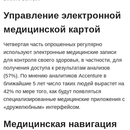
Управление электронной
медицинской картой
Вакансии
Четвертая часть опрошенных регулярно
Мероприятия БПР
Диагностика
используют электронные медицинские записи
Интернатура
для контроля своего здоровья, в частности, для
Ангиографические исследования
Гинекологическое отделение
получения доступа к результатам анализов
Бесплатные операции
Диагностическое отделение
(57%). По мнению аналитиков Accenture в
Диагностическое отделение
Энциклопедия
ближайшие 5 лет число таких людей вырастет на
Компьютерная томография
Дневной стационар
42% по мере того, как будут появляться
Программа лояльности
Магнитно-резонансная томография
специализированные медицинские приложения с
Онкологическое отделение
Отзывы
Маммография
«дружелюбным» интерфейсом.
Отдел госпитализации
Видео
Нейросонография
Медицинская навигация
Отделение интенсивной терапии
Декларирование
Рентгенография