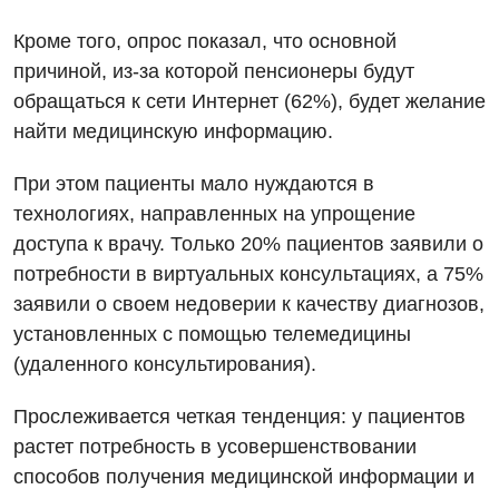
Дерматовенерология
Кроме того, опрос показал, что основной
Диетология
причиной, из-за которой пенсионеры будут
Дневной стационар
обращаться к сети Интернет (62%), будет желание
найти медицинскую информацию.
Кардиология
При этом пациенты мало нуждаются в
Кардиохирургия
технологиях, направленных на упрощение
Маммология
доступа к врачу. Только 20% пациентов заявили о
потребности в виртуальных консультациях, а 75%
Медицинская психология
заявили о своем недоверии к качеству диагнозов,
Неврология
установленных с помощью телемедицины
Нейрохирургия
(удаленного консультирования).
Онкологическое отделение
Прослеживается четкая тенденция: у пациентов
растет потребность в усовершенствовании
Ортопедия и травматология
способов получения медицинской информации и
Отделение интенсивной терапии