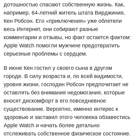
дотошностью спасают собственную жизнь. Как,
Детская ортопедия и травматология
например, 64-летний житель штата Вирджиния,
Кен Робсон. Его «приключения» уже облетели
Детская оториноларингология
весь Интернет, они собирают разные
Детская офтальмология
комментарии и отзывы, но факт остается фактом:
Apple Watch помогли мужчине предотвратить
Детская урология
серьезные проблемы с сердцем.
Детская хирургия
В июне Кен гостил у своего сына в другом
Детская эндокринология
городе. В силу возраста и, по всей видимости,
Педиатрия
уровня жизни, господин Робсон предпочитает не
оставлять без внимания недомогания, которые
вносят дискомфорт в его повседневное
существование. Вероятно, именно интерес к
здоровью и заставил этого человека обзавестись
Apple Watch и начать более детально
отслеживать собственное физическое состояние.