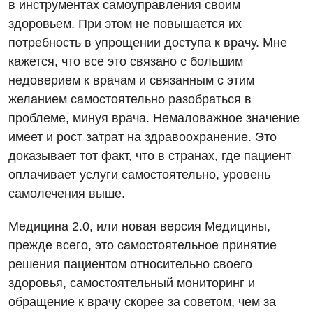
в инструментах самоуправления своим
здоровьем. При этом не повышается их
Отделение кардиососудистой патологии и неврологии
потребность в упрощении доступа к врачу. Мне
Отделение неотложных состояний
кажется, что все это связано с большим
недоверием к врачам и связанным с этим
Оториноларингология
желанием самостоятельно разобраться в
Офтальмологическое отделение
проблеме, минуя врача. Немаловажное значение
имеет и рост затрат на здравоохранение. Это
Педиатрическое отделение
доказывает тот факт, что в странах, где пациент
Проктология
оплачивает услуги самостоятельно, уровень
самолечения выше.
Пульмонология
Сосудистая хирургия
Медицина 2.0, или новая версия Медицины,
прежде всего, это самостоятельное принятие
Терапевтическое отделение
решения пациентом относительно своего
Терапия
здоровья, самостоятельный мониторинг и
обращение к врачу скорее за советом, чем за
Травматологическое отделение