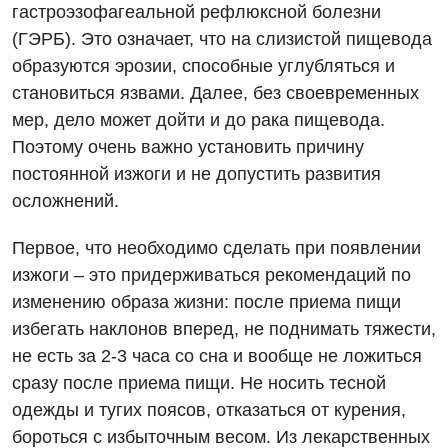
гастроэзофагеальной рефлюксной болезни
Онкологическое отделение
Отзывы
Маммография
(ГЭРБ). Это означает, что на слизистой пищевода
Отдел госпитализации
образуются эрозии, способные углубляться и
Видео
Нейросонография
Отделение интенсивной терапии
становиться язвами. Далее, без своевременных
Декларирование
Рентгенография
мер, дело может дойти и до рака пищевода.
Отделение кардиососудистой патологии и неврологии
Лечение острого инфаркта
Поэтому очень важно установить причину
УЗИ
Отделение неотложных состояний
постоянной изжоги и не допустить развития
Национальный скрининг здоровья 40+
Эндоскопическое отделение
осложнений.
Офтальмологическое отделение
Для взрослых
Украинский
Первое, что необходимо сделать при появлении
Педиатрическое отделение
изжоги – это придерживаться рекомендаций по
Русский
Акушерство и гинекология
Скорая медицинская помощь
изменению образа жизни: после приема пищи
Аллергология, иммунология
избегать наклонов вперед, не поднимать тяжести,
Терапевтическое отделение
не есть за 2-3 часа со сна и вообще не ложиться
Андрология
Травматологическое отделение
сразу после приема пищи. Не носить тесной
Бесплатные услуги
одежды и тугих поясов, отказаться от курения,
Урологическое отделение
бороться с избыточным весом. Из лекарственных
Вакцинация