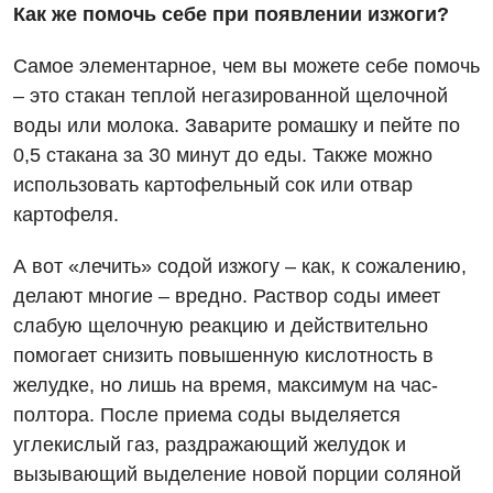
Как же помочь себе при появлении изжоги?
Онкологическое отделение
Самое элементарное, чем вы можете себе помочь
Ортопедия и травматология
– это стакан теплой негазированной щелочной
Отделение интенсивной терапии
воды или молока. Заварите ромашку и пейте по
0,5 стакана за 30 минут до еды. Также можно
Отделение кардиососудистой патологии и неврологии
использовать картофельный сок или отвар
Отделение неотложных состояний
картофеля.
Оториноларингология
А вот «лечить» содой изжогу – как, к сожалению,
делают многие – вредно. Раствор соды имеет
Офтальмологическое отделение
слабую щелочную реакцию и действительно
Педиатрическое отделение
помогает снизить повышенную кислотность в
желудке, но лишь на время, максимум на час-
Проктология
полтора. После приема соды выделяется
Пульмонология
углекислый газ, раздражающий желудок и
вызывающий выделение новой порции соляной
Сосудистая хирургия