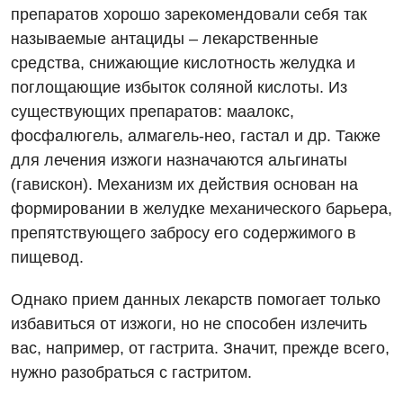
Хирургическое отделение
препаратов хорошо зарекомендовали себя так
Гастроэнтерология
называемые антациды – лекарственные
Эндоскопическое отделение
средства, снижающие кислотность желудка и
Гинекологическое отделение
поглощающие избыток соляной кислоты. Из
Дерматовенерология
существующих препаратов: маалокс,
фосфалюгель, алмагель-нео, гастал и др. Также
Диетология
для лечения изжоги назначаются альгинаты
Дневной стационар
(гавискон). Механизм их действия основан на
формировании в желудке механического барьера,
Кардиология
препятствующего забросу его содержимого в
Кардиохирургия
пищевод.
Маммология
Однако прием данных лекарств помогает только
Медицинская психология
избавиться от изжоги, но не способен излечить
вас, например, от гастрита. Значит, прежде всего,
Неврология
нужно разобраться с гастритом.
Нейрохирургия