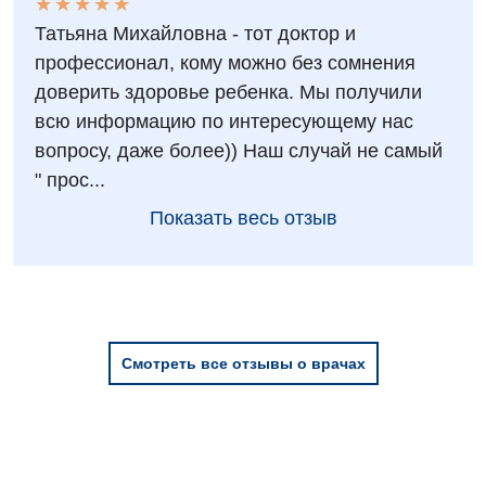
★
★
★
★
★
★
★
★
★
★
Детская гинекология
Татьяна Михайловна - тот доктор и
профессионал, кому можно без сомнения
Детская кардиоревматология
доверить здоровье ребенка. Мы получили
Детская неврология
всю информацию по интересующему нас
вопросу, даже более)) Наш случай не самый
Детская ортопедия и травматология
" прос...
Детская оториноларингология
Показать весь отзыв
Детская офтальмология
Детская урология
Детская хирургия
Смотреть все отзывы о врачах
Детская эндокринология
Педиатрия