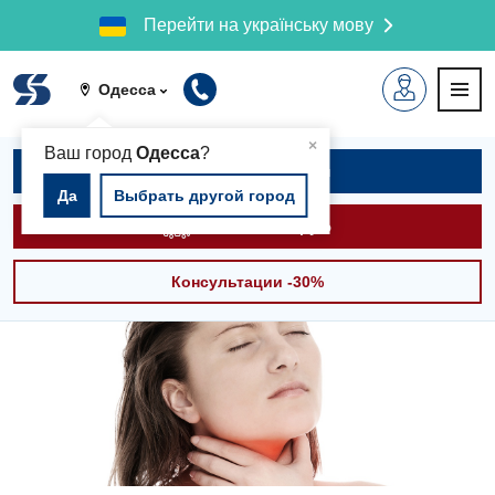
Перейти на українську мову
Одесса
▲
×
Ваш город
Одесса
?
Записаться на приём
Да
Выбрать другой город
Вызвать скорую
Консультации -30%