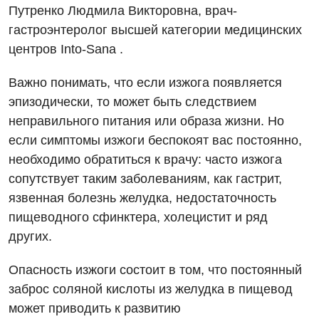
Путренко Людмила Викторовна, врач-
гастроэнтеролог высшей категории медицинских
центров Into-Sana .
Важно понимать, что если изжога появляется
эпизодически, то может быть следствием
неправильного питания или образа жизни. Но
если симптомы изжоги беспокоят вас постоянно,
необходимо обратиться к врачу: часто изжога
Вакансии
сопутствует таким заболеваниям, как гастрит,
язвенная болезнь желудка, недостаточность
Мероприятия БПР
Диагностика
пищеводного сфинктера, холецистит и ряд
Интернатура
Ангиографические исследования
других.
Гинекологическое отделение
Бесплатные операции
Диагностическое отделение
Опасность изжоги состоит в том, что постоянный
Диагностическое отделение
Энциклопедия
Компьютерная томография
заброс соляной кислоты из желудка в пищевод
Дневной стационар
может приводить к развитию
Программа лояльности
Магнитно-резонансная томография