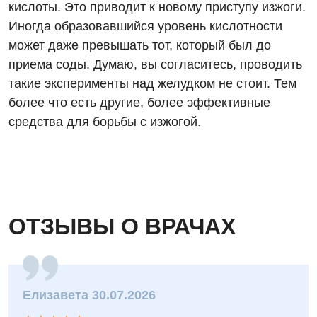
кислоты. Это приводит к новому приступу изжоги.
Терапевтическое отделение
Иногда образовавшийся уровень кислотности
Терапия
может даже превышать тот, который был до
приема соды. Думаю, вы согласитесь, проводить
Травматологическое отделение
такие эксперименты над желудком не стоит. Тем
Урологическое отделение
более что есть другие, более эффективные
средства для борьбы с изжогой.
Урология
Физиотерапия
Хирургическое отделение
Эндокринология
ОТЗЫВЫ О ВРАЧАХ
Для детей
Детская аллергология
Елизавета 30.07.2026
Детская гастроэнтерология