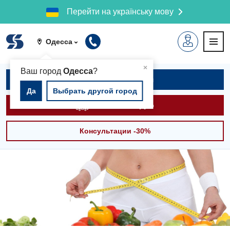
Перейти на українську мову
Одесса
▲
×
Ваш город
Одесса
?
Записаться на приём
Да
Выбрать другой город
Вызвать скорую
Консультации -30%