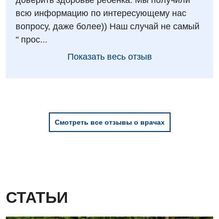
доверить здоровье ребенка. Мы получили
всю информацию по интересующему нас
Урологическое отделение
вопросу, даже более)) Наш случай не самый
Урология
" прос...
Показать весь отзыв
Физиотерапия
Хирургическое отделение
Эндокринология
Для детей
Смотреть все отзывы о врачах
Детская аллергология
Детская гастроэнтерология
Детская гинекология
СТАТЬИ
Детская кардиоревматология
Детская неврология