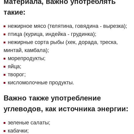
материала, важно употреблять
Рентгенография
Отделение кардиососудистой патологии и неврологии
Лечение острого инфаркта
такие:
УЗИ
Отделение неотложных состояний
Национальный скрининг здоровья 40+
Эндоскопическое отделение
нежирное мясо (телятина, говядина - вырезка);
Офтальмологическое отделение
птица (курица, индейка - грудинка);
Для взрослых
Украинский
нежирные сорта рыбы (хек, дорада, треска,
Педиатрическое отделение
минтай, камбала);
Русский
Акушерство и гинекология
Скорая медицинская помощь
морепродукты;
Аллергология, иммунология
яйца;
Терапевтическое отделение
творог;
Андрология
Травматологическое отделение
кисломолочные продукты.
Бесплатные услуги
Урологическое отделение
Важно также употребление
Вакцинация
Хирургическое отделение
углеводов, как источника энергии:
Гастроэнтерология
Эндоскопическое отделение
зеленые салаты;
Гинекологическое отделение
кабачки;