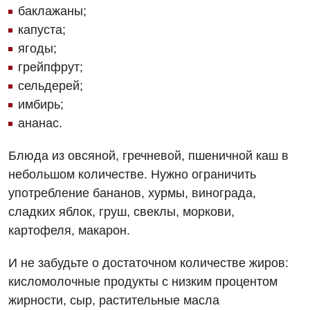
Дерматовенерология
баклажаны;
капуста;
Диетология
ягоды;
Дневной стационар
грейпфрут;
сельдерей;
Кардиология
имбирь;
Кардиохирургия
ананас.
Маммология
Блюда из овсяной, гречневой, пшеничной каш в
небольшом количестве. Нужно ограничить
Медицинская психология
употребление бананов, хурмы, винограда,
Неврология
сладких яблок, груш, свеклы, моркови,
Нейрохирургия
картофеля, макарон.
Онкологическое отделение
И не забудьте о достаточном количестве жиров:
кисломолочные продукты с низким процентом
Ортопедия и травматология
жирности, сыр, растительные масла