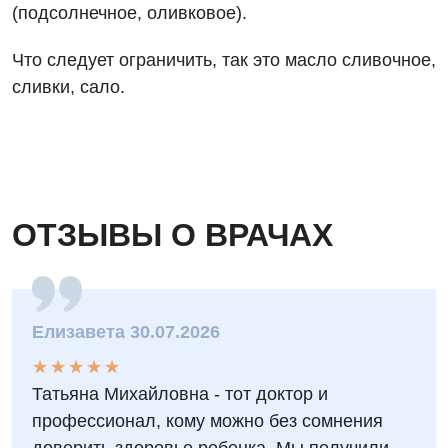
Отделение интенсивной терапии
(подсолнечное, оливковое).
Отделение кардиососудистой патологии и неврологии
Что следует ограничить, так это масло сливочное,
Отделение неотложных состояний
сливки, сало.
Оториноларингология
Офтальмологическое отделение
Педиатрическое отделение
ОТЗЫВЫ О ВРАЧАХ
Проктология
Пульмонология
Сосудистая хирургия
Елизавета 30.07.2026
Терапевтическое отделение
★
★
★
★
★
★
★
★
★
★
Татьяна Михайловна - тот доктор и
Терапия
профессионал, кому можно без сомнения
Травматологическое отделение