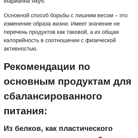
Марианна Якуб.
Основной способ борьбы с лишним весом – это
изменение образа жизни. Имеет значение не
перечень продуктов как таковой, а их общая
калорийность в соотношении с физической
Вакансии
активностью.
Мероприятия БПР
Диагностика
Рекомендации по
Интернатура
Ангиографические исследования
Гинекологическое отделение
Бесплатные операции
Диагностическое отделение
основным продуктам для
Диагностическое отделение
Энциклопедия
Компьютерная томография
сбалансированного
Дневной стационар
Программа лояльности
Магнитно-резонансная томография
питания:
Онкологическое отделение
Отзывы
Маммография
Отдел госпитализации
Видео
Из белков, как пластического
Нейросонография
Отделение интенсивной терапии
Декларирование