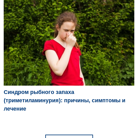
Детская ортопедия и травматология
Детская оториноларингология
Детская офтальмология
Детская урология
Детская хирургия
Детская эндокринология
Педиатрия
Синдром рыбного запаха
(триметиламинурия): причины, симптомы и
лечение