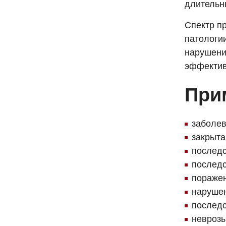
длительн
Спектр п
патологи
нарушений
эффектив
При
заболев
закрыта
последс
последс
поражен
нарушен
последс
неврозы