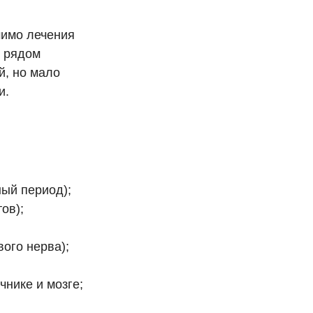
мимо лечения
с рядом
й, но мало
и.
ный период);
ов);
ого нерва);
нике и мозге;