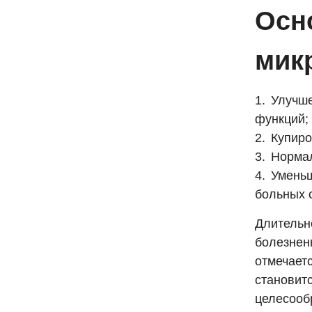
Осн
мик
Улучше
функций;
Купиро
Нормал
Уменьш
больных 
Длительно
болезнен
отмечает
становит
целесообр