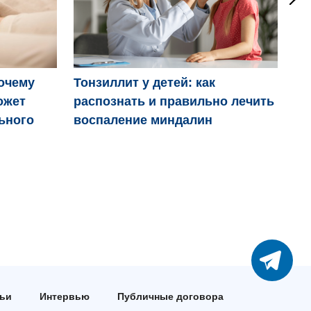
Ро
очему
Тонзиллит у детей: как
ожет
распознать и правильно лечить
ьного
воспаление миндалин
тьи
Интервью
Публичные договора