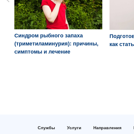
Синдром рыбного запаха
Подготов
(триметиламинурия): причины,
как стат
симптомы и лечение
Службы
Услуги
Направления