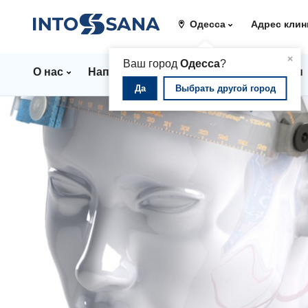
Одесса
Адрес клин
▲
×
Ваш город
Одесса
?
О нас
Направления
Стационар
Цены
Да
Выбрать другой город