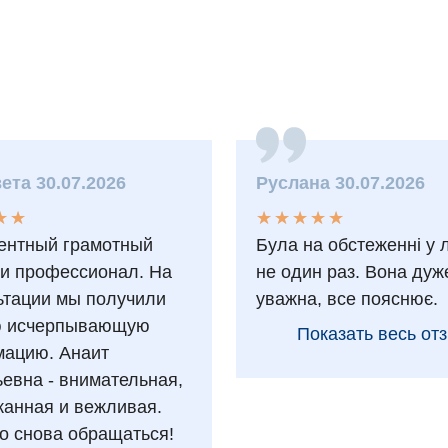
ета 30.07.2026
Руслана 30.07.2026
★
★
★
★
★
★
★
★
★
★
★
★
★
★
ентный грамотный
Була на обстеженні у 
 и профессионал. На
не один раз. Вона дуж
ьтации мы получили
уважна, все пояснює.
ю исчерпывающую
Показать весь от
ацию. Анаит
ьевна - внимательная,
анная и вежливая.
о снова обращаться!