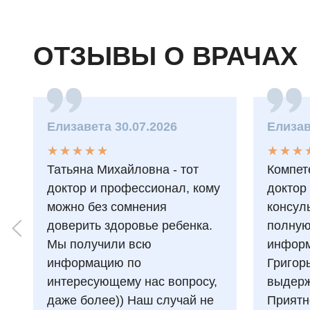
ОТЗЫВЫ О ВРАЧАХ
Елизавета 30.07.2026
Елизав
★
★
★
★
★
★
★
★
★
★
★
★
★
★
★
★
Татьяна Михайловна - тот
Компет
доктор и профессионал, кому
доктор
можно без сомнения
консул
доверить здоровье ребенка.
полну
Мы получили всю
информ
информацию по
Григор
интересующему нас вопросу,
выдерж
даже более)) Наш случай не
Приятн