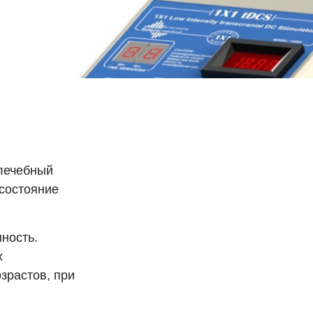
лечебный
состояние
ность.
х
зрастов, при