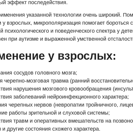
ый эффект последействия.
рименения указанной технологии очень широкий. По
и у взрослых, микрополяризация помогает бороться 
 психологического и поведенческого спектра у дете
ен при аутизме и выраженной умственной отсталост
менение у взрослых:
ания сосудов головного мозга;
я черепно-мозговая травма (ранний восстановитель
твия нарушения мозгового кровообращения (инсульт
твия заболеваний нейроинфекционного характера;
ия черепных нервов (невропатии тройничного, лицев
ие работы зрительной и слуховой системы;
твия травм и оперативных вмешательств на позвоноч
 и другие состояния схожего характера.