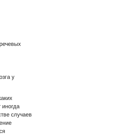
 речевых
озга у
каких
 иногда
стве случаев
чение
ся