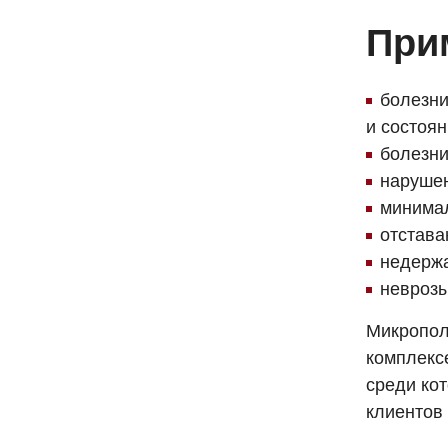
При
болезни
и состоян
болезни
нарушен
минима
отстава
недержа
неврозы
Микропол
комплекс
среди ко
клиентов 