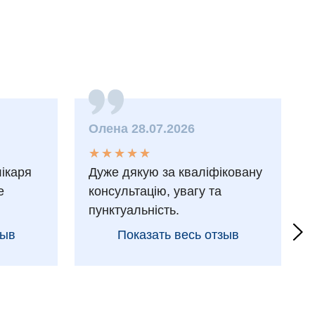
Олена 28.07.2026
★
★
★
★
★
★
★
★
★
★
лікаря
Дуже дякую за кваліфіковану
е
консультацію, увагу та
пунктуальність.
зыв
Показать весь отзыв