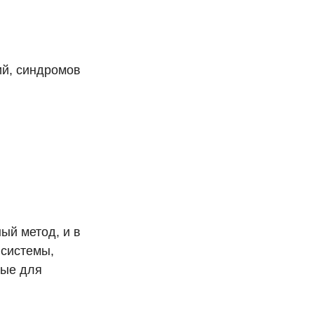
ий, синдромов
ый метод, и в
 системы,
ные для