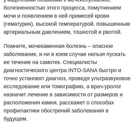
Детская офтальмология
болезненностью этого процесса, помутнением
мочи и появлением в ней примесей крови
Детская урология
(гематурия), высокой температурой, повышенным
Детская хирургия
артериальным давлением, тошнотой и рвотой.
Детская эндокринология
Помните, мочекаменная болезнь – опасное
Педиатрия
заболевание, и ни в коем случае нельзя пускать
ее течение на самотек. Специалисты
диагностического центра INTO-SANA быстро и
точно установят диагноз, проведя ультразвуковое
исследование или томографию, а врач-уролог
назначит лечение в зависимости от размеров и
расположения камня, расскажет о способах
профилактики обострений заболевания в
будущем.