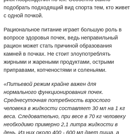
Офтальмологическое отделение
подобрать подходящий вид спорта тем, кто живет
Для взрослых
Украинский
Педиатрическое отделение
с одной почкой.
Русский
Акушерство и гинекология
Скорая медицинская помощь
Рациональное питание играет большую роль в
Аллергология, иммунология
Терапевтическое отделение
вопросе здоровья почек, ведь неправильный
рацион может стать причиной образования
Андрология
Травматологическое отделение
камней в почках. Не стоит злоупотреблять
Бесплатные услуги
Урологическое отделение
жирными и жареными продуктами, острыми
приправами, копченостями и соленьями.
Вакцинация
Хирургическое отделение
Гастроэнтерология
«Питьевой режим крайне важен для
Эндоскопическое отделение
нормального функционирования почек.
Гинекологическое отделение
Среднесуточная потребность взрослого
Дерматовенерология
человека в жидкости составляет 30 мл на 1 кг
веса. Следовательно, при весе в 70 кг человеку
Диетология
необходимо примерно 2,1 литра жидкости в
Дневной стационар
день. Из них около 400 - 600 мл дает пища, а