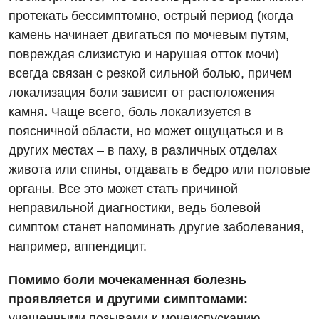
Физиотерапия
протекать бессимптомно, острый период (когда
камень начинает двигаться по мочевым путям,
Хирургическое отделение
повреждая слизистую и нарушая отток мочи)
Эндокринология
всегда связан с резкой сильной болью, причем
локализация боли зависит от расположения
Для детей
камня
.
Чаще всего, боль локализуется в
поясничной области, но может ощущаться и в
Детская аллергология
других местах – в паху, в различных отделах
Детская гастроэнтерология
живота или спины, отдавать в бедро или половые
органы. Все это может стать причиной
Детская гинекология
неправильной диагностики, ведь болевой
Детская кардиоревматология
симптом станет напоминать другие заболевания,
например, аппендицит.
Детская неврология
Детская ортопедия и травматология
Помимо боли мочекаменная болезнь
проявляется и другими симптомами:
Детская оториноларингология
учащенными позывами к мочеиспусканию,