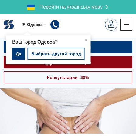
Перейти на українську мову
Одесса
▲
×
Ваш город
Одесса
?
Записаться на приём
Да
Выбрать другой город
Вызвать скорую
Консультации -30%