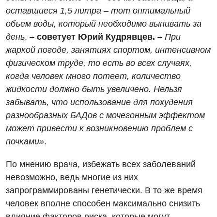
оставшиеся 1,5 литра – тот оптимальный
Кардиология
объем воды, который необходимо выпивать за
Кардиохирургия
день
, –
советует Юрий Кудрявцев.
–
При
жаркой погоде, занятиях спортом, интенсивном
Маммология
физическом труде, то есть во всех случаях,
Медицинская психология
когда человек много потеет, количество
жидкости должно быть увеличено. Нельзя
Неврология
забывать, что использование для похудения
Нейрохирургия
разнообразных БАДов с мочегонным эффектом
может привести к возникновению проблем с
Онкологическое отделение
почками»
.
Ортопедия и травматология
По мнению врача, избежать всех заболеваний
Отделение интенсивной терапии
невозможно, ведь многие из них
Отделение кардиососудистой патологии и неврологии
запрограммированы генетически. В то же время
человек вполне способен максимально снизить
Отделение неотложных состояний
влияние факторов риска, которые могут