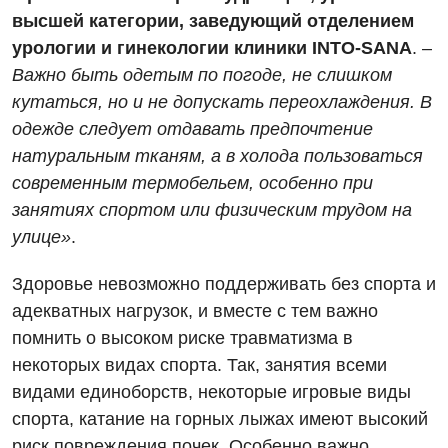
высшей категории, заведующий отделением
Вакансии
урологии и гинекологии клиники INTO-SANA
. –
Мероприятия БПР
Диагностика
Важно быть одетым по погоде, не слишком
кутаться, но и не допускать переохлаждения. В
Интернатура
Ангиографические исследования
одежде следует отдавать предпочтение
Гинекологическое отделение
Бесплатные операции
Диагностическое отделение
натуральным тканям, а в холода пользоваться
Диагностическое отделение
современным термобельем, особенно при
Энциклопедия
Компьютерная томография
занятиях спортом или физическим трудом на
Дневной стационар
Программа лояльности
Магнитно-резонансная томография
улице»
.
Онкологическое отделение
Отзывы
Маммография
Здоровье невозможно поддерживать без спорта и
Отдел госпитализации
адекватных нагрузок, и вместе с тем важно
Видео
Нейросонография
Отделение интенсивной терапии
помнить о высоком риске травматизма в
Декларирование
Рентгенография
некоторых видах спорта. Так, занятия всеми
Отделение кардиососудистой патологии и неврологии
Лечение острого инфаркта
видами единоборств, некоторые игровые виды
УЗИ
Отделение неотложных состояний
спорта, катание на горных лыжах имеют высокий
Национальный скрининг здоровья 40+
Эндоскопическое отделение
риск повреждения почек. Особенно важно