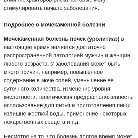
Оториноларингология
стимулировать начало заболевания.
Офтальмологическое отделение
Подробнее о мочекаменной болезни
Педиатрическое отделение
Мочекаменная болезнь почек (уролитиаз)
в
Проктология
настоящее время является достаточно
распространенной патологией мужчин и женщин
Пульмонология
любого возраста. У заболевания может быть
Сосудистая хирургия
много причин, например, повышенное
содержание в моче солей, уменьшение ее
Терапевтическое отделение
суточного количества, изменение уровня
Терапия
кислотности, генетическая предрасположенность,
использование для питья и приготовления пищи
Травматологическое отделение
излишне жесткой воды, применение некоторых
Урологическое отделение
лекарственных средств и т.д.
Урология
Несмотря на то, что болезнь долгое время может