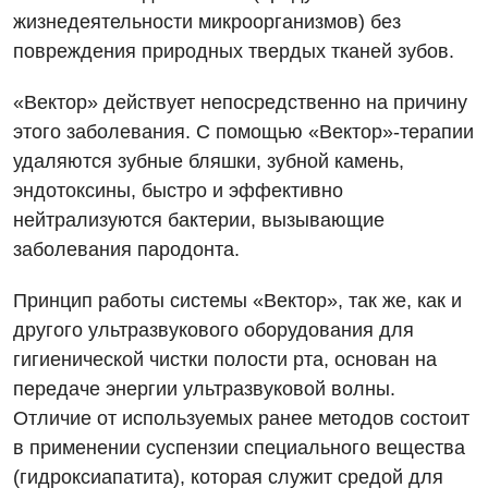
жизнедеятельности микроорганизмов) без
Кардиохирургия
повреждения природных твердых тканей зубов.
Маммология
«Вектор» действует непосредственно на причину
Медицинская психология
этого заболевания. С помощью «Вектор»-терапии
удаляются зубные бляшки, зубной камень,
Неврология
эндотоксины, быстро и эффективно
Нейрохирургия
нейтрализуются бактерии, вызывающие
заболевания пародонта.
Онкологическое отделение
Ортопедия и травматология
Принцип работы системы «Вектор», так же, как и
другого ультразвукового оборудования для
Отделение интенсивной терапии
гигиенической чистки полости рта, основан на
Отделение кардиососудистой патологии и неврологии
передаче энергии ультразвуковой волны.
Отличие от используемых ранее методов состоит
Отделение неотложных состояний
в применении суспензии специального вещества
Оториноларингология
(гидроксиапатита), которая служит средой для