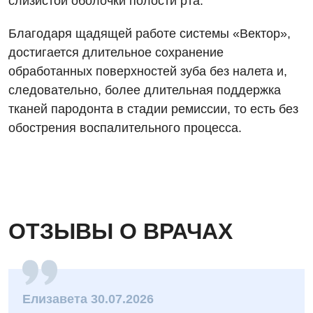
слизистой оболочки полости рта.
Детская урология
Благодаря щадящей работе системы «Вектор»,
Детская хирургия
достигается длительное сохранение
Детская эндокринология
обработанных поверхностей зуба без налета и,
следовательно, более длительная поддержка
Педиатрия
тканей пародонта в стадии ремиссии, то есть без
обострения воспалительного процесса.
ОТЗЫВЫ О ВРАЧАХ
Елизавета 30.07.2026