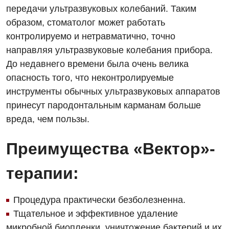
передачи ультразвуковых колебаний. Таким
Офтальмологическое отделение
образом, стоматолог может работать
Педиатрическое отделение
контролируемо и нетравматично, точно
направляя ультразвуковые колебания прибора.
Проктология
До недавнего времени была очень велика
Пульмонология
опасность того, что неконтролируемые
инструменты обычных ультразвуковых аппаратов
Сосудистая хирургия
принесут пародонтальным карманам больше
Терапевтическое отделение
вреда, чем пользы.
Терапия
Преимущества «Вектор»-
Травматологическое отделение
терапии:
Урологическое отделение
Урология
Процедура практически безболезненна.
Тщательное и эффективное удаление
Физиотерапия
микробной биопленки, уничтожение бактерий и их