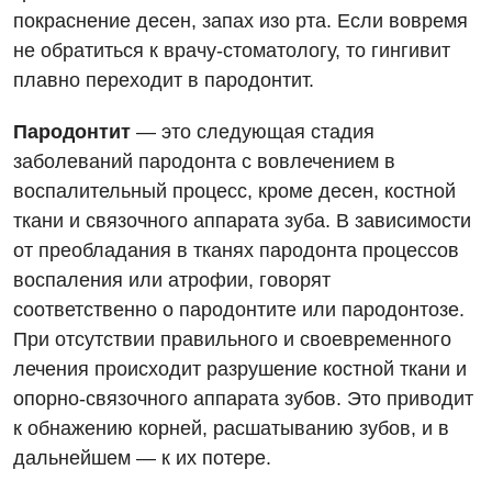
покраснение десен, запах изо рта. Если вовремя
Мероприятия БПР
Диагностика
не обратиться к врачу-стоматологу, то гингивит
Интернатура
Ангиографические исследования
плавно переходит в пародонтит.
Гинекологическое отделение
Бесплатные операции
Диагностическое отделение
Пародонтит
— это следующая стадия
Диагностическое отделение
заболеваний пародонта с вовлечением в
Энциклопедия
Компьютерная томография
Дневной стационар
воспалительный процесс, кроме десен, костной
Программа лояльности
Магнитно-резонансная томография
ткани и связочного аппарата зуба. В зависимости
Онкологическое отделение
от преобладания в тканях пародонта процессов
Отзывы
Маммография
Отдел госпитализации
воспаления или атрофии, говорят
Видео
Нейросонография
соответственно о пародонтите или пародонтозе.
Отделение интенсивной терапии
Декларирование
При отсутствии правильного и своевременного
Рентгенография
Отделение кардиососудистой патологии и неврологии
лечения происходит разрушение костной ткани и
Лечение острого инфаркта
УЗИ
опорно-связочного аппарата зубов. Это приводит
Отделение неотложных состояний
Национальный скрининг здоровья 40+
к обнажению корней, расшатыванию зубов, и в
Эндоскопическое отделение
Офтальмологическое отделение
дальнейшем — к их потере.
Для взрослых
Украинский