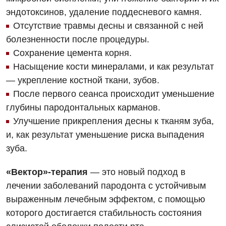
Хирургическое отделение
эндотоксинов, удаление поддесневого камня.
Отсутствие травмы десны и связанной с ней
Эндокринология
болезненности после процедуры.
Для детей
Сохранение цемента корня.
Насыщение кости минералами, и как результат
Детская аллергология
— укрепление костной ткани, зубов.
Детская гастроэнтерология
После первого сеанса происходит уменьшение
глубины пародонтальных карманов.
Детская гинекология
Улучшение прикрепления десны к тканям зуба,
Детская кардиоревматология
и, как результат уменьшение риска выпадения
зуба.
Детская неврология
«Вектор»-терапия
— это новый подход в
Детская ортопедия и травматология
лечении заболеваний пародонта с устойчивым
Детская оториноларингология
выраженным лечебным эффектом, с помощью
которого достигается стабильность состояния
Детская офтальмология