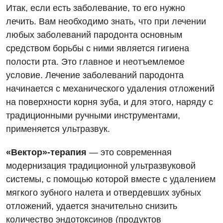
Педиатрическое отделение
Итак, если есть заболевание, то его нужно
Русский
Акушерство и гинекология
Скорая медицинская помощь
лечить. Вам необходимо знать, что при лечении
любых заболеваний пародонта основным
Аллергология, иммунология
Терапевтическое отделение
средством борьбы с ними является гигиена
Андрология
Травматологическое отделение
полости рта. Это главное и неотъемлемое
условие. Лечение заболеваний пародонта
Бесплатные услуги
Урологическое отделение
начинается с механического удаления отложений
Вакцинация
Хирургическое отделение
на поверхности корня зуба, и для этого, наряду с
традиционными ручными инструментами,
Гастроэнтерология
Эндоскопическое отделение
применяется ультразвук.
Гинекологическое отделение
«Вектор»-терапия
— это современная
Дерматовенерология
модернизация традиционной ультразвуковой
Диетология
системы, с помощью которой вместе с удалением
мягкого зубного налета и отвердевших зубных
Дневной стационар
отложений, удается значительно снизить
Кардиология
количество эндотоксинов (продуктов