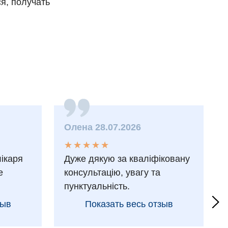
я, получать
Олена 28.07.2026
★
★
★
★
★
★
★
★
★
★
лікаря
Дуже дякую за кваліфіковану
е
консультацію, увагу та
пунктуальність.
зыв
Показать весь отзыв