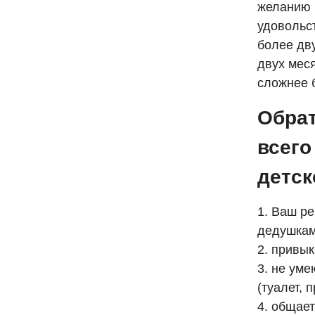
желанию 
удовольст
более дв
двух мес
сложнее б
Обрат
всего
детск
1. Ваш р
дедушкам
2. привык
3. не ум
(туалет, 
4. общае