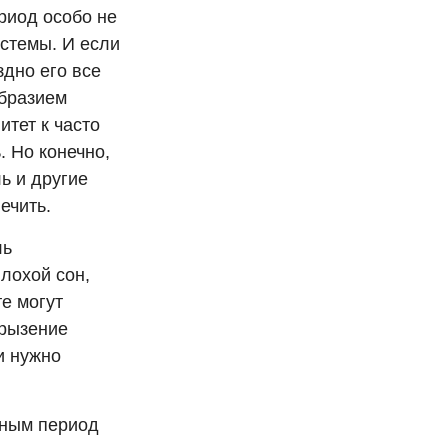
риод особо не
истемы. И если
здно его все
образием
тет к часто
. Но конечно,
ль и другие
ечить.
ль
плохой сон,
те могут
грызение
и нужно
жным период