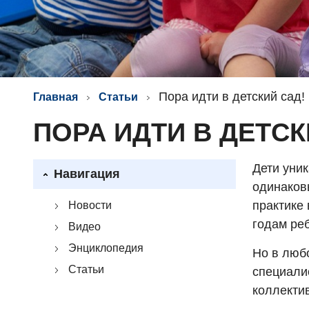
Пора идти в детский сад!
Главная
Статьи
ПОРА ИДТИ В ДЕТСК
Дети уни
Навигация
одинаков
практике 
Новости
годам реб
Видео
Энциклопедия
Но в люб
Статьи
специалис
коллектив