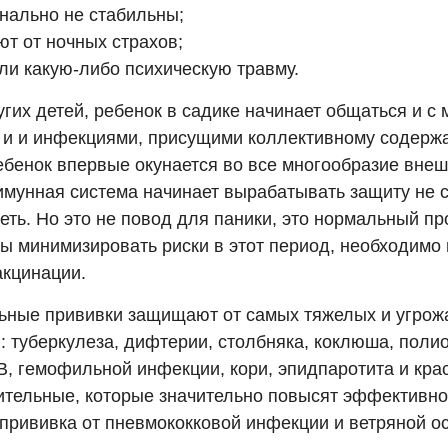
онально не стабильны;
ют от ночных страхов;
ли какую-либо психическую травму.
гих детей, ребенок в садике начинает общаться и с
 и и инфекциями, присущими коллективному содержа
ебенок впервые окунается во все многообразие внешн
имунная система начинает вырабатывать защиту не с
еть. Но это не повод для паники, это нормальный пр
бы минимизировать риски в этот период, необходимо
акцинации.
ьные прививки защищают от самых тяжелых и угро
: туберкулеза, дифтерии, столбняка, коклюша, поли
В, гемофильной инфекции, кори, эпидпаротита и крас
ительные, которые значительно повысят эффективн
 прививка от пневмококковой инфекции и ветряной о