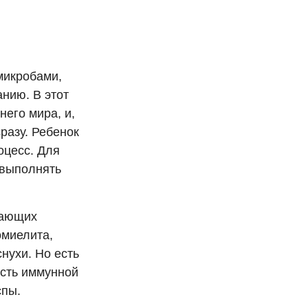
 микробами,
нию. В этот
его мира, и,
разу. Ребенок
оцесс. Для
 выполнять
жающих
омиелита,
нухи. Но есть
ость иммунной
спы.