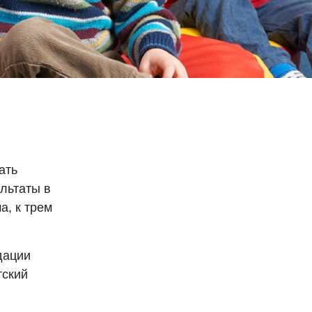
ать
льтаты в
а, к трем
дации
тский