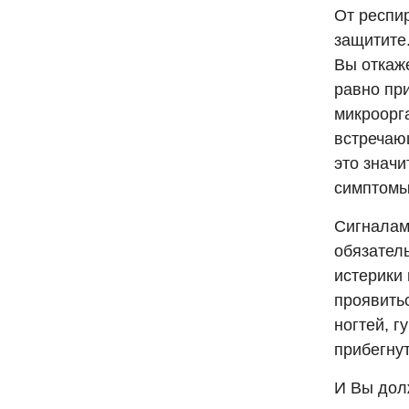
От респи
защитите
Вы откаже
равно при
микроорг
встречаю
это значи
симптомы
Сигналам
обязатель
истерики 
проявитьс
ногтей, г
прибегну
И Вы дол