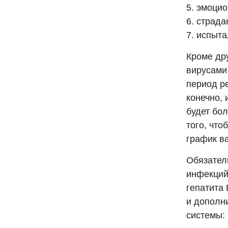
5. эмоци
6. страда
7. испыта
Кроме дру
вирусами
период р
конечно, 
будет бол
того, что
график в
Обязател
инфекций
гепатита 
и дополн
системы: