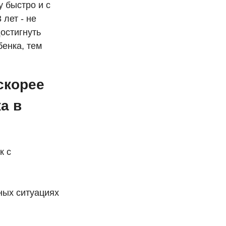
 быстро и с
 лет - не
остигнуть
бенка, тем
скорее
а в
к с
ных ситуациях