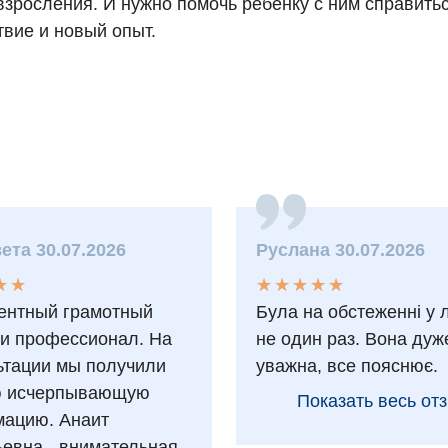
взросления. И нужно помочь ребенку с ним справитьс
твие и новый опыт.
ета 30.07.2026
Руслана 30.07.2026
★
★
★
★
★
★
★
★
★
★
★
★
★
★
ентный грамотный
Була на обстеженні у 
 и профессионал. На
не один раз. Вона дуж
ьтации мы получили
уважна, все пояснює.
ю исчерпывающую
Показать весь от
ацию. Анаит
ьевна - внимательная,