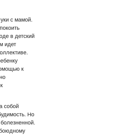
уки с мамой.
спокоить
оде в детский
м идет
коллективе.
ребенку
помощью к
но
к
а собой
будимость. Но
 болезненной.
 обоюдному