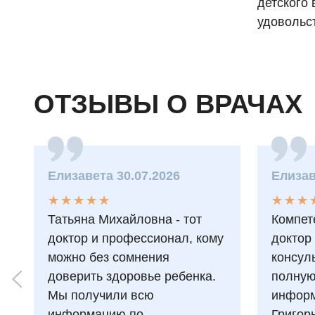
детского 
удовольс
ОТЗЫВЫ О ВРАЧАХ
Елизавета 30.07.2026
Елизав
★
★
★
★
★
★
★
★
★
★
★
★
★
★
★
★
Татьяна Михайловна - тот
Компет
доктор и профессионал, кому
доктор
можно без сомнения
консул
доверить здоровье ребенка.
полну
Мы получили всю
информ
информацию по
Григор