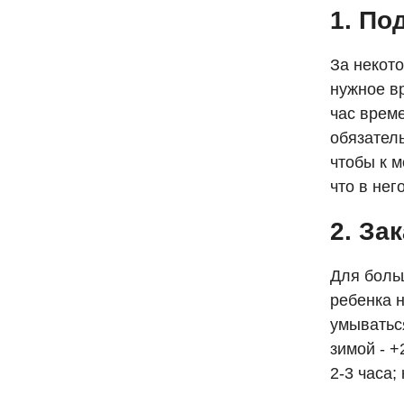
1. По
За некото
нужное вр
час време
обязатель
чтобы к м
что в нег
2. За
Для боль
ребенка 
умыватьс
зимой - +
2-3 часа;