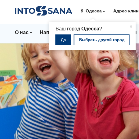
Одесса
Адрес клин
▲
×
Ваш город
Одесса
?
О нас
Направления
Стационар
Цены
Да
Выбрать другой город