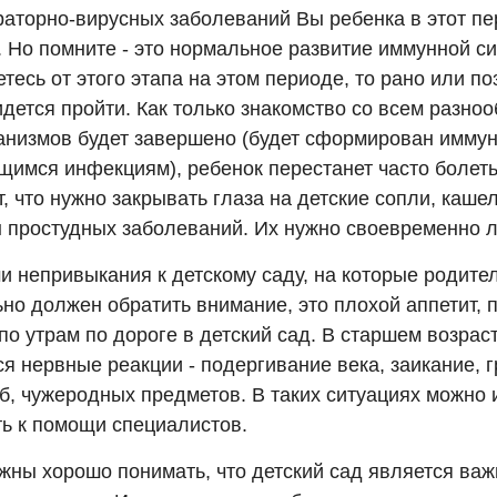
раторно-вирусных заболеваний Вы ребенка в этот пе
. Но помните - это нормальное развитие иммунной с
тесь от этого этапа на этом периоде, то рано или по
дется пройти. Как только знакомство со всем разно
анизмов будет завершено (будет сформирован иммуни
щимся инфекциям), ребенок перестанет часто болеть
т, что нужно закрывать глаза на детские сопли, каше
 простудных заболеваний. Их нужно своевременно л
и непривыкания к детскому саду, на которые родите
но должен обратить внимание, это плохой аппетит, 
по утрам по дороге в детский сад. В старшем возрас
я нервные реакции - подергивание века, заикание, 
уб, чужеродных предметов. В таких ситуациях можно 
ть к помощи специалистов.
жны хорошо понимать, что детский сад является ва