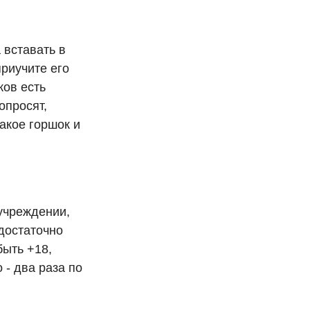
 вставать в
приучите его
ков есть
опросят,
такое горшок и
учреждении,
достаточно
быть +18,
 - два раза по