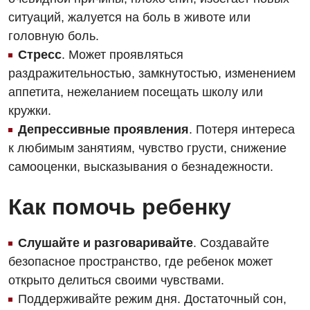
Интернатура
Ангиографические исследования
ситуаций, жалуется на боль в животе или
Гинекологическое отделение
головную боль.
Бесплатные операции
Диагностическое отделение
Диагностическое отделение
Стресс
. Может проявляться
Энциклопедия
Компьютерная томография
раздражительностью, замкнутостью, изменением
Дневной стационар
аппетита, нежеланием посещать школу или
Программа лояльности
Магнитно-резонансная томография
Онкологическое отделение
кружки.
Отзывы
Маммография
Депрессивные проявления
. Потеря интереса
Отдел госпитализации
Видео
к любимым занятиям, чувство грусти, снижение
Нейросонография
Отделение интенсивной терапии
самооценки, высказывания о безнадежности.
Декларирование
Рентгенография
Отделение кардиососудистой патологии и неврологии
Лечение острого инфаркта
Как помочь ребенку
УЗИ
Отделение неотложных состояний
Национальный скрининг здоровья 40+
Эндоскопическое отделение
Слушайте и разговаривайте
. Создавайте
Офтальмологическое отделение
безопасное пространство, где ребенок может
Для взрослых
Украинский
Педиатрическое отделение
открыто делиться своими чувствами.
Русский
Акушерство и гинекология
Поддерживайте режим дня. Достаточный сон,
Скорая медицинская помощь