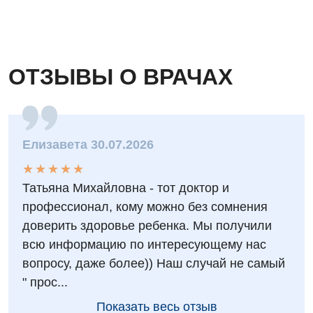
Детская хирургия
Детская эндокринология
Педиатрия
ОТЗЫВЫ О ВРАЧАХ
Елизавета 30.07.2026
★
★
★
★
★
★
★
★
★
★
Татьяна Михайловна - тот доктор и
профессионал, кому можно без сомнения
доверить здоровье ребенка. Мы получили
всю информацию по интересующему нас
вопросу, даже более)) Наш случай не самый
" прос...
Показать весь отзыв