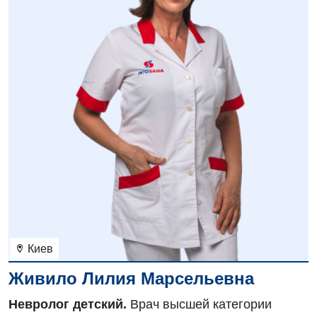
Для детей
Детская аллергология
Детская гастроэнтерология
Детская гинекология
Детская кардиоревматология
Детская неврология
Детская ортопедия и травматология
Детская оториноларингология
Киев
Детская офтальмология
Живило Лилия Марсельевна
Детская урология
Невролог детский.
Врач высшей категории