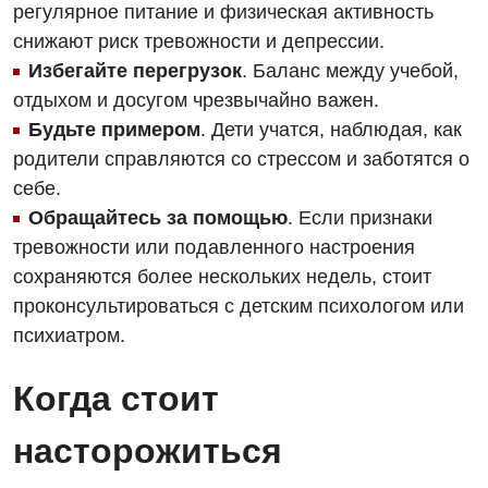
регулярное питание и физическая активность
Аллергология, иммунология
Терапевтическое отделение
снижают риск тревожности и депрессии.
Андрология
Избегайте перегрузок
. Баланс между учебой,
Травматологическое отделение
отдыхом и досугом чрезвычайно важен.
Бесплатные услуги
Урологическое отделение
Будьте примером
. Дети учатся, наблюдая, как
Вакцинация
родители справляются со стрессом и заботятся о
Хирургическое отделение
себе.
Гастроэнтерология
Эндоскопическое отделение
Обращайтесь за помощью
. Если признаки
Гинекологическое отделение
тревожности или подавленного настроения
сохраняются более нескольких недель, стоит
Дерматовенерология
проконсультироваться с детским психологом или
Диетология
психиатром.
Дневной стационар
Когда стоит
Кардиология
насторожиться
Кардиохирургия