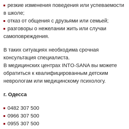
Маммология
резкие изменения поведения или успеваемости
в школе;
Медицинская психология
отказ от общения с друзьями или семьей;
Неврология
разговоры о нежелании жить или случаи
самоповреждения.
Нейрохирургия
В таких ситуациях необходима срочная
Онкологическое отделение
консультация специалиста.
Ортопедия и травматология
В медицинских центрах INTO-SANA вы можете
обратиться к квалифицированным детским
Отделение интенсивной терапии
неврологам или медицинскому психологу.
Отделение кардиососудистой патологии и неврологии
г. Одесса
Отделение неотложных состояний
Оториноларингология
0482 307 500
0966 307 500
Офтальмологическое отделение
0955 307 500