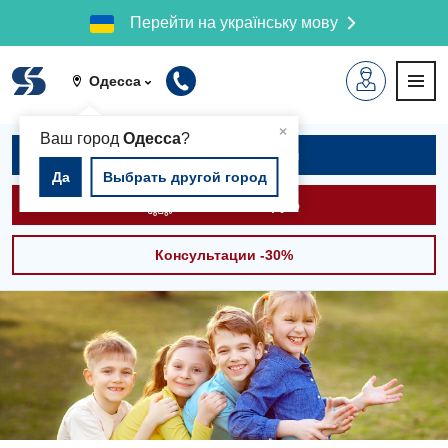
Перейти на українську мову
Одесса
▲
×
Ваш город
Одесса
?
Записаться на приём
Да
Выбрать другой город
Вызвать скорую
Консультации -30%