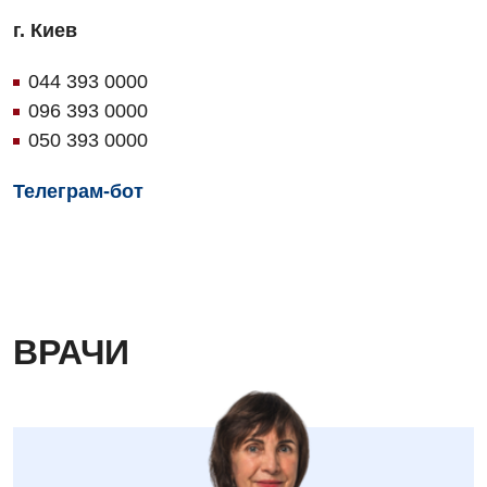
Педиатрическое отделение
г. Киев
Проктология
044 393 0000
Пульмонология
096 393 0000
Сосудистая хирургия
050 393 0000
Терапевтическое отделение
Телеграм-бот
Терапия
Травматологическое отделение
Урологическое отделение
ВРАЧИ
Урология
Физиотерапия
Хирургическое отделение
Эндокринология