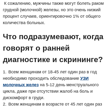
К сожалению, мужчины также могут болеть раком
грудной (молочной) железы, но это очень низкий
процент случаев, ориентировочно 1% от общего
Вакансии
количества больных.
Мероприятия БПР
Диагностика
Что подразумевают, когда
Интернатура
Ангиографические исследования
Гинекологическое отделение
говорят о ранней
Бесплатные операции
Диагностическое отделение
Диагностическое отделение
Энциклопедия
диагностике и скрининге?
Компьютерная томография
Дневной стационар
Программа лояльности
Магнитно-резонансная томография
Всем женщинам от 18-45 лет один раз в год
Онкологическое отделение
Отзывы
Маммография
необходимо проходить обследование
УЗИ
Отдел госпитализации
молочных желез
на 5-12 день менструального
Видео
Нейросонография
цикла, даже при отсутствии жалоб на боль и
Отделение интенсивной терапии
Декларирование
Рентгенография
дискомфорт в груди.
Отделение кардиососудистой патологии и неврологии
Лечение острого инфаркта
Всем женщинам в возрасте от 45 лет один раз
УЗИ