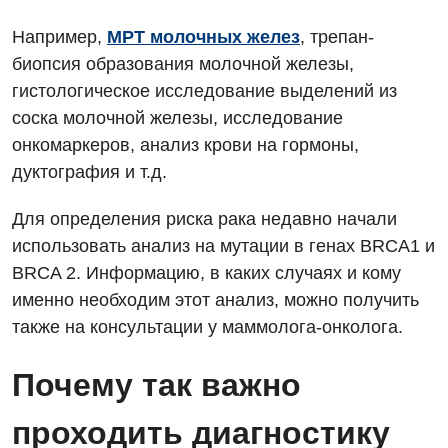
Диетология
Например,
МРТ молочных желез
, трепан-
Дневной стационар
биопсия образования молочной железы,
Кардиология
гистологическое исследование выделений из
соска молочной железы, исследование
Кардиохирургия
онкомаркеров, анализ крови на гормоны,
Маммология
дуктография и т.д.
Медицинская психология
Для определения риска рака недавно начали
Неврология
использовать анализ на мутации в генах BRCA1 и
BRCA 2. Информацию, в каких случаях и кому
Нейрохирургия
именно необходим этот анализ, можно получить
Онкологическое отделение
также на консультации у маммолога-онколога.
Ортопедия и травматология
Почему так важно
Отделение интенсивной терапии
проходить диагностику
Отделение кардиососудистой патологии и неврологии