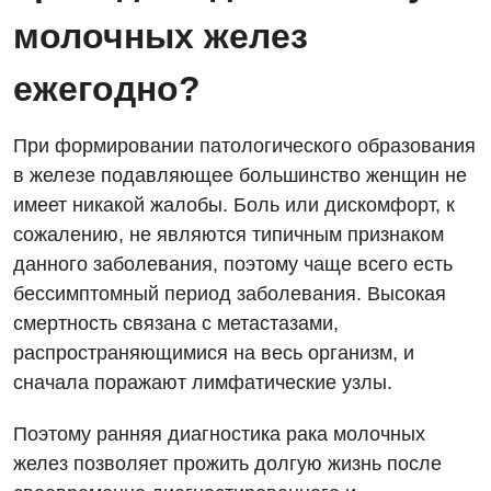
молочных желез
Отделение неотложных состояний
ежегодно?
Оториноларингология
Офтальмологическое отделение
При формировании патологического образования
Педиатрическое отделение
в железе подавляющее большинство женщин не
имеет никакой жалобы. Боль или дискомфорт, к
Проктология
сожалению, не являются типичным признаком
Пульмонология
данного заболевания, поэтому чаще всего есть
бессимптомный период заболевания. Высокая
Сосудистая хирургия
смертность связана с метастазами,
Терапевтическое отделение
распространяющимися на весь организм, и
сначала поражают лимфатические узлы.
Терапия
Травматологическое отделение
Поэтому ранняя диагностика рака молочных
желез позволяет прожить долгую жизнь после
Урологическое отделение