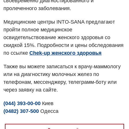
своевременно диагностированного и
Урология
пролеченного заболевания.
Физиотерапия
Медицинские центры INTO-SANA предлагают
пройти полное медицинское
Хирургическое отделение
освидетельствование женского здоровья со
Эндокринология
скидкой 15%. Подробности и цены обследования
по ссылке
Chek-up женского здоровья
Для детей
Также вы можете записаться к врачу-маммологу
Детская аллергология
или на диагностику молочных желез по
Детская гастроэнтерология
телефонам, мессенджеру, телеграмм-боту или
через заявку на сайте.
Детская гинекология
Детская кардиоревматология
(044) 393-00-00
Киев
(0482) 307-500
Одесса
Детская неврология
Детская ортопедия и травматология