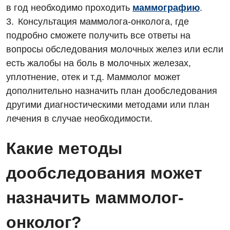
Отделение неотложных состояний
в год необходимо проходить
маммографию
.
Национальный скрининг здоровья 40+
Эндоскопическое отделение
Консультация маммолога-онколога, где
Офтальмологическое отделение
подробно сможете получить все ответы на
Для взрослых
Украинский
Педиатрическое отделение
вопросы обследования молочных желез или если
есть жалобы на боль в молочных железах,
Русский
Акушерство и гинекология
Скорая медицинская помощь
уплотнение, отек и т.д. Маммолог может
Аллергология, иммунология
Терапевтическое отделение
дополнительно назначить план дообследования
другими диагностическими методами или план
Андрология
Травматологическое отделение
лечения в случае необходимости.
Бесплатные услуги
Урологическое отделение
Какие методы
Вакцинация
Хирургическое отделение
дообследования может
Гастроэнтерология
Эндоскопическое отделение
Гинекологическое отделение
назначить маммолог-
Дерматовенерология
онколог?