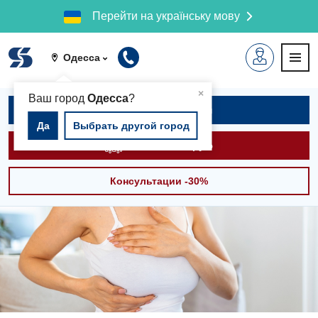
Перейти на українську мову
Одесса
▲
×
Ваш город
Одесса
?
Записаться на приём
Да
Выбрать другой город
Вызвать скорую
Консультации -30%