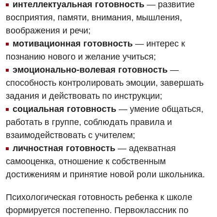
интеллектуальная готовность
— развитие
восприятия, памяти, внимания, мышления,
воображения и речи;
мотивационная готовность
— интерес к
познанию нового и желание учиться;
Вакансии
эмоционально-волевая готовность
—
Мероприятия БПР
Диагностика
способность контролировать эмоции, завершать
задания и действовать по инструкции;
Интернатура
Ангиографические исследования
Гинекологическое отделение
социальная готовность
— умение общаться,
Бесплатные операции
Диагностическое отделение
работать в группе, соблюдать правила и
Диагностическое отделение
взаимодействовать с учителем;
Энциклопедия
Компьютерная томография
Дневной стационар
личностная готовность
— адекватная
Программа лояльности
Магнитно-резонансная томография
самооценка, отношение к собственным
Онкологическое отделение
достижениям и принятие новой роли школьника.
Отзывы
Маммография
Отдел госпитализации
Видео
Нейросонография
Психологическая готовность ребенка к школе
Отделение интенсивной терапии
Декларирование
формируется постепенно. Первоклассник по
Рентгенография