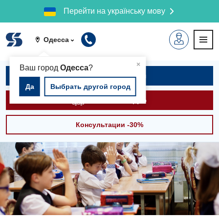
Перейти на українську мову
Одесса
▲
×
Ваш город
Одесса
?
Записаться на приём
Да
Выбрать другой город
Вызвать скорую
Консультации -30%