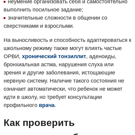
неумение организовать себя и самостоятельно
выполнить посильное задание;
Отделение кардиососудистой патологии и неврологии
значительные сложности в общении со
Отделение неотложных состояний
сверстниками и взрослыми.
Оториноларингология
На выносливость и способность адаптироваться к
Офтальмологическое отделение
школьному режиму также могут влиять частые
ОРВИ,
хронический тонзиллит
, аденоиды,
Педиатрическое отделение
бронхиальная астма, нарушения слуха или
Проктология
зрения и другие заболевания, истощающие
нервную систему. Наличие такого состояния не
Пульмонология
означает автоматически, что ребенок не может
Сосудистая хирургия
идти в школу, но требует консультации
профильного
врача
.
Терапевтическое отделение
Терапия
Как проверить
Травматологическое отделение