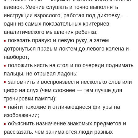
влево». Умение слушать и точно выполнять
Детская ортопедия и травматология
инструкции взрослого, работая под диктовку, —
Детская оториноларингология
один из самых показательных критериев
аналитического мышления ребенка;
Детская офтальмология
показать правую и левую руку, а затем
Детская урология
дотронуться правым локтем до левого колена и
наоборот;
Детская хирургия
положить кисть на стол и по очереди поднимать
Детская эндокринология
пальцы, не отрывая ладонь;
запомнить и воспроизвести несколько слов или
Педиатрия
цифр на слух (чем сложнее — тем лучше для
тренировки памяти);
найти похожие и отличающиеся фигуры на
изображении;
объяснить назначение знакомых предметов и
рассказать, чем занимаются люди разных