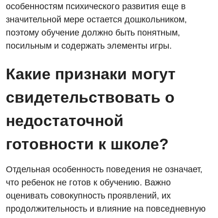
особенностям психического развития еще в
Отделение кардиососудистой патологии и неврологии
Лечение острого инфаркта
УЗИ
значительной мере остается дошкольником,
Отделение неотложных состояний
Национальный скрининг здоровья 40+
поэтому обучение должно быть понятным,
Эндоскопическое отделение
посильным и содержать элементы игры.
Офтальмологическое отделение
Для взрослых
Украинский
Педиатрическое отделение
Какие признаки могут
Русский
Акушерство и гинекология
Скорая медицинская помощь
свидетельствовать о
Аллергология, иммунология
Терапевтическое отделение
недостаточной
Андрология
Травматологическое отделение
готовности к школе?
Бесплатные услуги
Урологическое отделение
Вакцинация
Хирургическое отделение
Отдельная особенность поведения не означает,
Гастроэнтерология
что ребенок не готов к обучению. Важно
Эндоскопическое отделение
оценивать совокупность проявлений, их
Гинекологическое отделение
продолжительность и влияние на повседневную