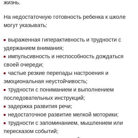
Дерматовенерология
жизнь.
Диетология
На недостаточную готовность ребенка к школе
могут указывать:
Дневной стационар
Кардиология
выраженная гиперактивность и трудности с
удержанием внимания;
Кардиохирургия
импульсивность и неспособность дождаться
Маммология
своей очереди;
частые резкие перепады настроения и
Медицинская психология
эмоциональная неустойчивость;
Неврология
трудности с пониманием и выполнением
последовательных инструкций;
Нейрохирургия
задержка развития речи;
Онкологическое отделение
недостаточное развитие мелкой моторики;
трудности с запоминанием, мышлением или
Ортопедия и травматология
пересказом событий;
Отделение интенсивной терапии