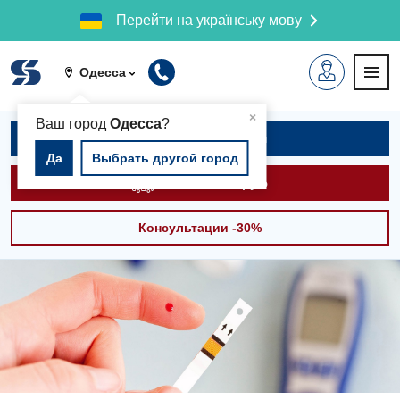
Перейти на українську мову
Одесса
▲
×
Ваш город
Одесса
?
Записаться на приём
Да
Выбрать другой город
Вызвать скорую
Консультации -30%