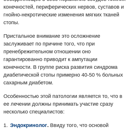
Интернатура
Ангиографические исследования
конечностей, периферических нервов, суставов и
Гинекологическое отделение
гнойно-некротические изменения мягких тканей
Бесплатные операции
Диагностическое отделение
Диагностическое отделение
стопы.
Энциклопедия
Компьютерная томография
Дневной стационар
Пристальное внимание это осложнение
Программа лояльности
Магнитно-резонансная томография
заслуживает по причине того, что при
Онкологическое отделение
Отзывы
Маммография
пренебрежительном отношении оно
Отдел госпитализации
гарантированно приводит к ампутации
Видео
Нейросонография
конечности. В группе риска развития синдрома
Отделение интенсивной терапии
Декларирование
Рентгенография
диабетической стопы примерно 40-50 % больных
Отделение кардиососудистой патологии и неврологии
Лечение острого инфаркта
сахарным диабетом.
УЗИ
Отделение неотложных состояний
Национальный скрининг здоровья 40+
Особенностью этой патологии является то, что в
Эндоскопическое отделение
Офтальмологическое отделение
ее лечении должны принимать участие сразу
несколько специалистов:
Для взрослых
Украинский
Педиатрическое отделение
Русский
Акушерство и гинекология
Эндокринолог
.
Ввиду того, что основой
Скорая медицинская помощь