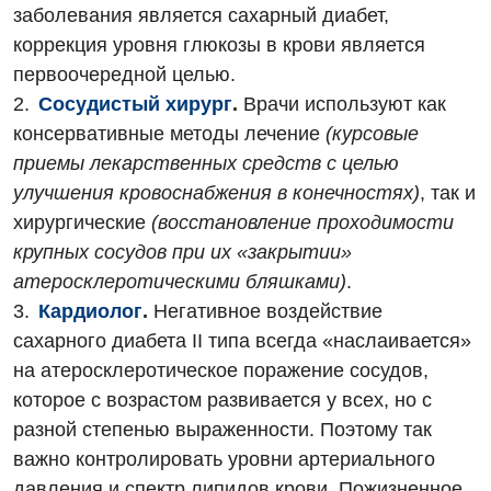
заболевания является сахарный диабет,
Аллергология, иммунология
Терапевтическое отделение
коррекция уровня глюкозы в крови является
Андрология
первоочередной целью.
Травматологическое отделение
Сосудистый хирург
.
Врачи используют как
Бесплатные услуги
Урологическое отделение
консервативные методы лечение
(курсовые
Вакцинация
Хирургическое отделение
приемы лекарственных средств с целью
улучшения кровоснабжения в конечностях)
, так и
Гастроэнтерология
Эндоскопическое отделение
хирургические
(восстановление проходимости
Гинекологическое отделение
крупных сосудов при их «закрытии»
атеросклеротическими бляшками)
.
Дерматовенерология
Кардиолог
.
Негативное воздействие
Диетология
сахарного диабета ІІ типа всегда «наслаивается»
на атеросклеротическое поражение сосудов,
Дневной стационар
которое с возрастом развивается у всех, но с
Кардиология
разной степенью выраженности. Поэтому так
важно контролировать уровни артериального
Кардиохирургия
давления и спектр липидов крови. Пожизненное