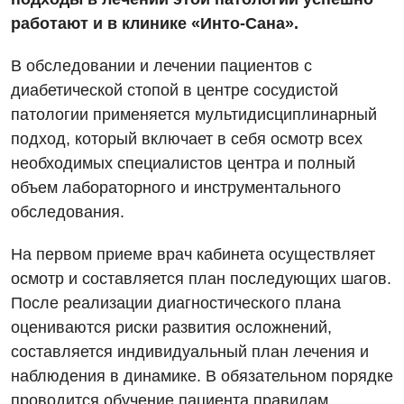
работают и в клинике «Инто-Сана».
Для детей
В обследовании и лечении пациентов с
Детская аллергология
диабетической стопой в центре сосудистой
патологии применяется мультидисциплинарный
Детская гастроэнтерология
подход, который включает в себя осмотр всех
Детская гинекология
необходимых специалистов центра и полный
объем лабораторного и инструментального
Детская кардиоревматология
обследования.
Детская неврология
На первом приеме врач кабинета осуществляет
Детская ортопедия и травматология
осмотр и составляется план последующих шагов.
Детская оториноларингология
После реализации диагностического плана
оцениваются риски развития осложнений,
Детская офтальмология
составляется индивидуальный план лечения и
Детская урология
наблюдения в динамике. В обязательном порядке
проводится обучение пациента правилам