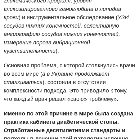
гликемического профиля, уровня
Педиатрическое отделение
гликозилированного гемоглобина и липидов
Проктология
крови
) и инструментальное обследование (
УЗИ
сосудов нижних конечностей, селективную
Пульмонология
ангиографию сосудов нижних конечностей,
Сосудистая хирургия
измерение порога вибрационной
чувствительности
).
Терапевтическое отделение
Терапия
Основная проблема, с которой столкнулись врачи
во всем мире (
а в Украине продолжают
Травматологическое отделение
сталкиваться
), состояла в отсутствии
Урологическое отделение
комплексности подхода. Это приводило к тому,
что каждый врач решал «свою» проблему».
Урология
Именно по этой причине в мире была создана
Физиотерапия
практика кабинета диабетической стопы.
Хирургическое отделение
Отработанные десятилетиями стандарты и
подходы в лечении этой патологии успешно
Эндокринология