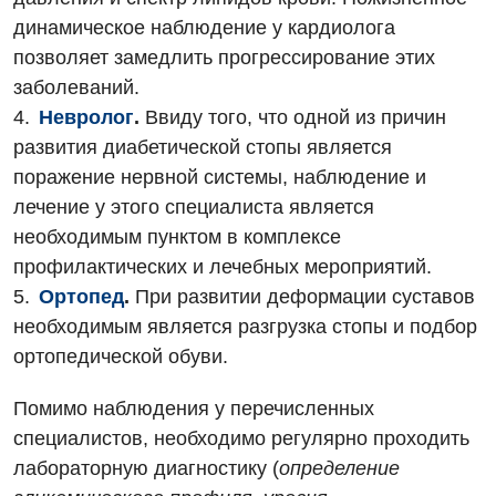
Маммология
динамическое наблюдение у кардиолога
позволяет замедлить прогрессирование этих
Медицинская психология
заболеваний.
Неврология
Невролог
.
Ввиду того, что одной из причин
развития диабетической стопы является
Нейрохирургия
поражение нервной системы, наблюдение и
Онкологическое отделение
лечение у этого специалиста является
необходимым пунктом в комплексе
Ортопедия и травматология
профилактических и лечебных мероприятий.
Отделение интенсивной терапии
Ортопед
.
При развитии деформации суставов
необходимым является разгрузка стопы и подбор
Отделение кардиососудистой патологии и неврологии
ортопедической обуви.
Отделение неотложных состояний
Помимо наблюдения у перечисленных
Оториноларингология
специалистов, необходимо регулярно проходить
Офтальмологическое отделение
лабораторную диагностику (
определение