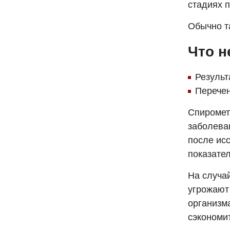
стадиях п
Обычно т
Что н
Результ
Перечен
Спиромет
заболева
после ис
показате
На случа
угрожают
организм
сэкономит