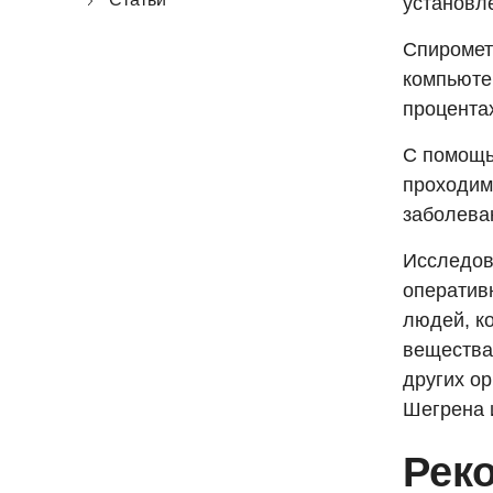
установл
Спиромет
компьютер
процента
С помощь
проходимо
заболеван
Исследов
оператив
людей, к
вещества
других ор
Шегрена и
Рек