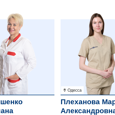
Одесса
ушенко
Плеханова Ма
лана
Александровн