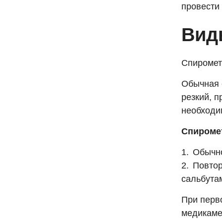
провести 
Вид
Спиромет
Обычная 
резкий, 
необходи
Спиромет
Обычно
Повтор
сальбута
При перв
медикамен