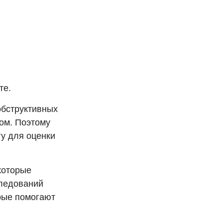
те.
обструктивных
ом. Поэтому
у для оценки
которые
следований
орые помогают