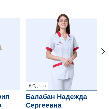
Одесса
рия
Г
Балабан Надежда
а
К
Сергеевна