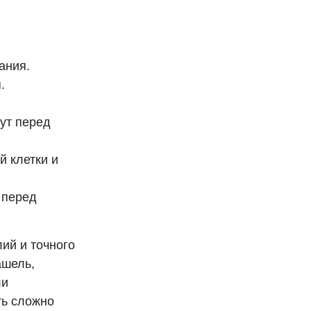
ания.
.
нут перед
 клетки и
 перед
ий и точного
ашель,
ли
ть сложно