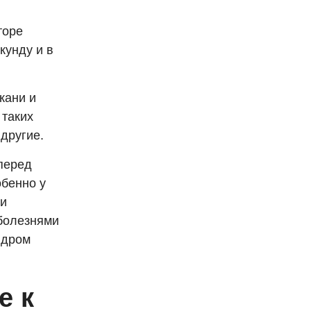
торе
кунду и в
кани и
 таких
 другие.
перед
обенно у
ми
 болезнями
ндром
е к