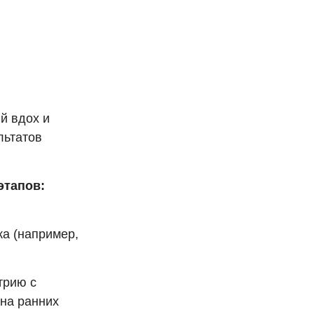
й вдох и
льтатов
этапов:
ка (например,
трию с
 на ранних