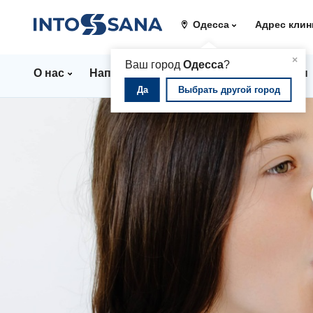
Одесса
Адрес клин
▲
×
Ваш город
Одесса
?
О нас
Направления
Стационар
Цены
Да
Выбрать другой город