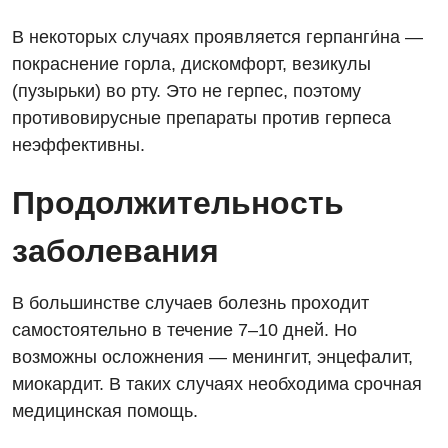
Отдел госпитализации
Видео
Нейросонография
В некоторых случаях проявляется герпанги́на —
Отделение интенсивной терапии
Декларирование
покраснение горла, дискомфорт, везикулы
Рентгенография
(пузырьки) во рту. Это не герпес, поэтому
Отделение кардиососудистой патологии и неврологии
Лечение острого инфаркта
УЗИ
противовирусные препараты против герпеса
Отделение неотложных состояний
Национальный скрининг здоровья 40+
неэффективны.
Эндоскопическое отделение
Офтальмологическое отделение
Продолжительность
Для взрослых
Украинский
Педиатрическое отделение
заболевания
Русский
Акушерство и гинекология
Скорая медицинская помощь
Аллергология, иммунология
Терапевтическое отделение
В большинстве случаев болезнь проходит
самостоятельно в течение 7–10 дней. Но
Андрология
Травматологическое отделение
возможны осложнения — менингит, энцефалит,
Бесплатные услуги
Урологическое отделение
миокардит. В таких случаях необходима срочная
Вакцинация
медицинская помощь.
Хирургическое отделение