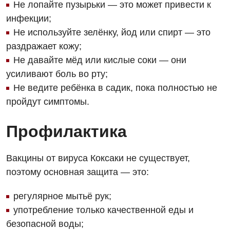
Не лопайте пузырьки — это может привести к
Терапия
инфекции;
Не используйте зелёнку, йод или спирт — это
Травматологическое отделение
раздражает кожу;
Урологическое отделение
Не давайте мёд или кислые соки — они
усиливают боль во рту;
Урология
Не ведите ребёнка в садик, пока полностью не
Физиотерапия
пройдут симптомы.
Хирургическое отделение
Профилактика
Эндокринология
Вакцины от вируса Коксаки не существует,
Для детей
поэтому основная защита — это:
Детская аллергология
регулярное мытьё рук;
Детская гастроэнтерология
употребление только качественной еды и
безопасной воды;
Детская гинекология