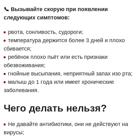
📞 Вызывайте скорую при появлении
Ортопедия и травматология
следующих симптомов:
Отделение интенсивной терапии
рвота, сонливость, судороги;
Отделение кардиососудистой патологии и неврологии
температура держится более 3 дней и плохо
Отделение неотложных состояний
сбивается;
ребёнок плохо пьёт или есть признаки
Оториноларингология
обезвоживания;
Офтальмологическое отделение
гнойные высыпания, неприятный запах изо рта;
малыш до 1 года или имеет хронические
Педиатрическое отделение
заболевания.
Проктология
Чего делать нельзя?
Пульмонология
Сосудистая хирургия
Не давайте антибиотики, они не действуют на
вирусы;
Терапевтическое отделение