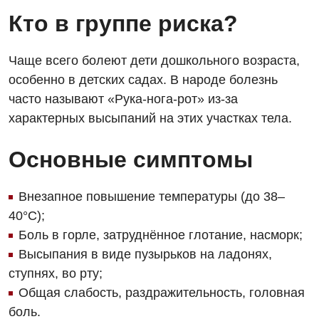
Кто в группе риска?
Чаще всего болеют дети дошкольного возраста,
особенно в детских садах. В народе болезнь
часто называют «Рука-нога-рот» из-за
характерных высыпаний на этих участках тела.
Вакансии
Основные симптомы
Мероприятия БПР
Диагностика
Внезапное повышение температуры (до 38–
Интернатура
Ангиографические исследования
40°C);
Гинекологическое отделение
Бесплатные операции
Диагностическое отделение
Боль в горле, затруднённое глотание, насморк;
Диагностическое отделение
Высыпания в виде пузырьков на ладонях,
Энциклопедия
Компьютерная томография
Дневной стационар
ступнях, во рту;
Программа лояльности
Магнитно-резонансная томография
Общая слабость, раздражительность, головная
Онкологическое отделение
боль.
Отзывы
Маммография