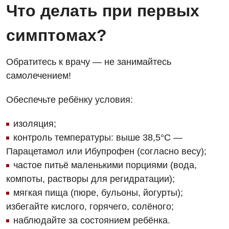
Гастроэнтерология
Эндоскопическое отделение
Что делать при первых
Гинекологическое отделение
симптомах?
Дерматовенерология
Обратитесь к врачу — не занимайтесь
Диетология
самолечением!
Дневной стационар
Обеспечьте ребёнку условия:
Кардиология
изоляция;
Кардиохирургия
контроль температуры: выше 38,5°C —
Маммология
Парацетамол или Ибупрофен (согласно весу);
Медицинская психология
частое питьё маленькими порциями (вода,
компоты, растворы для регидратации);
Неврология
мягкая пища (пюре, бульоны, йогурты);
Нейрохирургия
избегайте кислого, горячего, солёного;
наблюдайте за состоянием ребёнка.
Онкологическое отделение