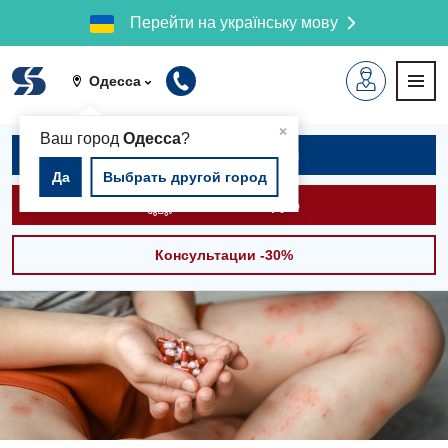
Перейти на українську мову
Одесса
▲
×
Ваш город
Одесса
?
Записаться на приём
Да
Выбрать другой город
Вызвать скорую
Консультации -30%