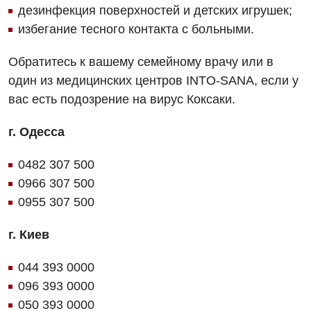
дезинфекция поверхностей и детских игрушек;
Детская кардиоревматология
избегание тесного контакта с больными.
Детская неврология
Обратитесь к вашему семейному врачу или в
Детская ортопедия и травматология
один из медицинских центров INTO-SANA, если у
вас есть подозрение на вирус Коксаки.
Детская оториноларингология
г. Одесса
Детская офтальмология
Детская урология
0482 307 500
0966 307 500
Детская хирургия
0955 307 500
Детская эндокринология
г. Киев
Педиатрия
044 393 0000
096 393 0000
050 393 0000