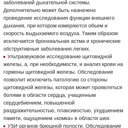
заболеваний дыхательной системы.
Терапевтическое отделение
Дополнительно может быть назначено
Терапия
проведение исследования функции внешнего
дыхания, при котором измеряются объем и
Травматологическое отделение
скорость выдыхаемого воздуха. Таким образом
Урологическое отделение
исключается бронхиальная астма и хронические
Урология
обструктивные заболевания легких.
Ультразвуковое исследование щитовидной
Физиотерапия
железы, а, при необходимости, и анализ крови на
Хирургическое отделение
гормоны щитовидной железы. Обследование
позволит исключить патологию со стороны
Эндокринология
щитовидной железы, которая может проявляться
болями в области сердца, учащенным
Для детей
сердцебиением, повышенной
Детская аллергология
раздражительностью, плаксивостью, ухудшением
памяти, ощущением «комка» в области шеи.
Детская гастроэнтерология
УЗИ органов брюшной полости. Обследование