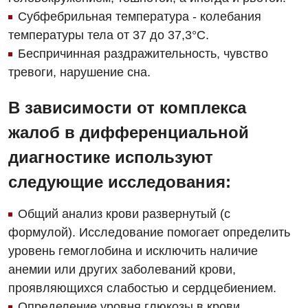
Субфебрильная температура - колебания
Гастроэнтерология
Эндоскопическое отделение
температуры тела от 37 до 37,3°С.
Гинекологическое отделение
Беспричинная раздражительность, чувство
тревоги, нарушение сна.
Дерматовенерология
Диетология
В зависимости от комплекса
Дневной стационар
жалоб в дифференциальной
диагностике используют
Кардиология
следующие исследования:
Кардиохирургия
Маммология
Общий анализ крови развернутый (с
формулой). Исследование помогает определить
Медицинская психология
уровень гемоглобина и исключить наличие
Неврология
анемии или других заболеваний крови,
проявляющихся слабостью и сердцебиением.
Нейрохирургия
Определение уровня глюкозы в крови.