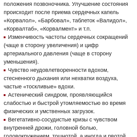
положения позвоночника. Улучшение состояния
Отзывы
Маммография
Отдел госпитализации
происходит после приема сердечных капель
Видео
Нейросонография
«Корвалол», «Барбовал», таблеток «Валидол»,
Отделение интенсивной терапии
Декларирование
«Корвалтаб», «Корвалмент» и т.п.
Рентгенография
Отделение кардиососудистой патологии и неврологии
Изменчивость частоты сердечных сокращений
Лечение острого инфаркта
УЗИ
(чаще в сторону увеличения) и цифр
Отделение неотложных состояний
Национальный скрининг здоровья 40+
артериального давления (чаще в сторону
Эндоскопическое отделение
Офтальмологическое отделение
уменьшения).
Чувство неудовлетворенности вдохом,
Для взрослых
Украинский
Педиатрическое отделение
стесненного дыхания или нехватки воздуха,
Русский
Акушерство и гинекология
Скорая медицинская помощь
частые «тоскливые» вдохи.
Астенический синдром, проявляющийся
Аллергология, иммунология
Терапевтическое отделение
слабостью и быстрой утомляемостью во время
Андрология
Травматологическое отделение
физических и умственных загрузок.
Вегетативно-сосудистые кризы с чувством
Бесплатные услуги
Урологическое отделение
внутренней дрожи, головной болью,
Вакцинация
Хирургическое отделение
головокружением, тошнотой, а иногда и рвотой.