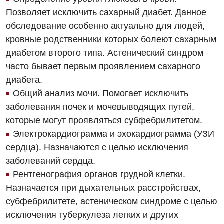
Онкологическое отделение
Позволяет исключить сахарный диабет. Данное
обследование особенно актуально для людей,
Ортопедия и травматология
кровные родственники которых болеют сахарным
Отделение интенсивной терапии
диабетом второго типа. Астенический синдром
часто бывает первым проявлением сахарного
Отделение кардиососудистой патологии и неврологии
диабета.
Отделение неотложных состояний
Общий анализ мочи. Помогает исключить
заболевания почек и мочевыводящих путей,
Оториноларингология
которые могут проявляться субфебрилитетом.
Офтальмологическое отделение
Электрокардиограмма и эхокардиограмма (УЗИ
сердца). Назначаются с целью исключения
Педиатрическое отделение
заболеваний сердца.
Проктология
Рентгенография органов грудной клетки.
Назначается при дыхательных расстройствах,
Пульмонология
субфебрилитете, астеническом синдроме с целью
Сосудистая хирургия
исключения туберкулеза легких и других