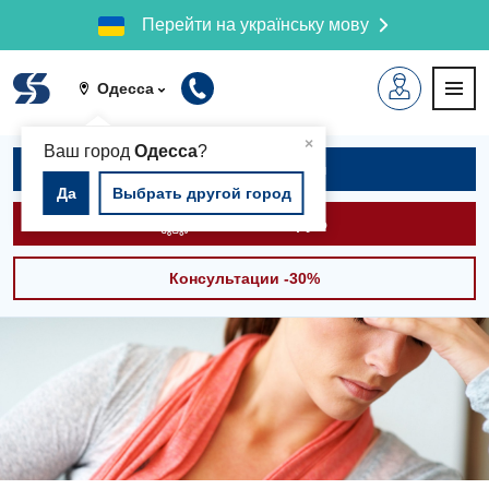
Перейти на українську мову
Одесса
▲
×
Ваш город
Одесса
?
Записаться на приём
Да
Выбрать другой город
Вызвать скорую
Консультации -30%