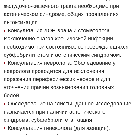
Детская гинекология
желудочно-кишечного тракта необходимо при
астеническом синдроме, общих проявлениях
Детская кардиоревматология
интоксикации.
Детская неврология
Консультация ЛОР-врача и стоматолога.
Исключение очагов хронической инфекции
Детская ортопедия и травматология
необходимо при состояниях, сопровождающихся
Детская оториноларингология
субфебрилитетом и астеническим синдромом.
Консультация невролога. Обследование у
Детская офтальмология
невролога проводится для исключения
Детская урология
поражения периферических нервов и для
уточнения причин возникновения головных
Детская хирургия
болей.
Детская эндокринология
Обследование на глисты. Данное исследование
назначается при наличии астенического
Педиатрия
синдрома, субфебрилитета, кашля.
Консультация гинеколога (для женщин),