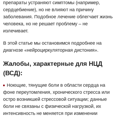
препараты устраняют симптомы (например,
сердцебиение), но не влияют на причину
заболевания. Подобное лечение облегчает жизнь
человека, но не решает проблему – не
излечивает.
В этой статье мы остановимся подробнее на
диагнозе «нейроциркуляторная дистония».
Вакансии
Жалобы, характерные для НЦД
Мероприятия БПР
Диагностика
(ВСД):
Интернатура
Ангиографические исследования
Ноющие, тянущие боли в области сердца на
Гинекологическое отделение
Бесплатные операции
Диагностическое отделение
фоне переутомления, хронического стресса или
Диагностическое отделение
остро возникшей стрессовой ситуации; данные
Энциклопедия
Компьютерная томография
боли не связаны с физической нагрузкой, их
Дневной стационар
Программа лояльности
Магнитно-резонансная томография
интенсивность не меняется при изменении
Онкологическое отделение