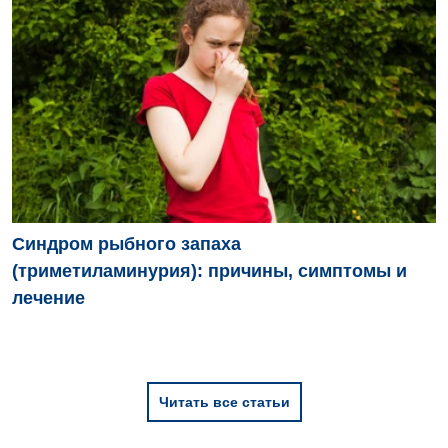
Детская неврология
Детская ортопедия и травматология
Детская оториноларингология
Детская офтальмология
Детская урология
Детская хирургия
Синдром рыбного запаха
Детская эндокринология
(триметиламинурия): причины, симптомы и
Педиатрия
лечение
Читать все статьи