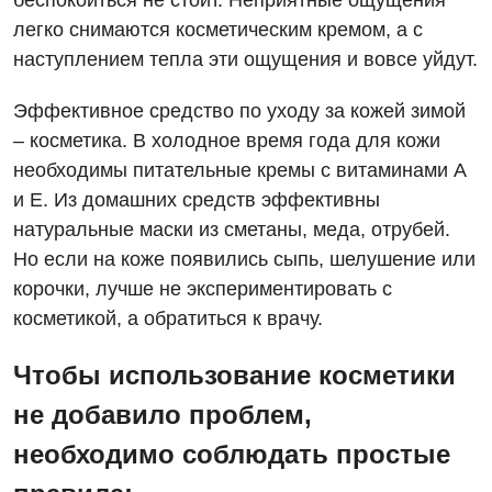
беспокоиться не стоит. Неприятные ощущения
Рентгенография
легко снимаются косметическим кремом, а с
Отделение кардиососудистой патологии и неврологии
Лечение острого инфаркта
УЗИ
наступлением тепла эти ощущения и вовсе уйдут.
Отделение неотложных состояний
Национальный скрининг здоровья 40+
Эндоскопическое отделение
Эффективное средство по уходу за кожей зимой
Офтальмологическое отделение
– косметика. В холодное время года для кожи
Для взрослых
Украинский
Педиатрическое отделение
необходимы питательные кремы с витаминами А
и Е. Из домашних средств эффективны
Русский
Акушерство и гинекология
Скорая медицинская помощь
натуральные маски из сметаны, меда, отрубей.
Аллергология, иммунология
Терапевтическое отделение
Но если на коже появились сыпь, шелушение или
корочки, лучше не экспериментировать с
Андрология
Травматологическое отделение
косметикой, а обратиться к врачу.
Бесплатные услуги
Урологическое отделение
Чтобы использование косметики
Вакцинация
Хирургическое отделение
не добавило проблем,
Гастроэнтерология
Эндоскопическое отделение
необходимо соблюдать простые
Гинекологическое отделение