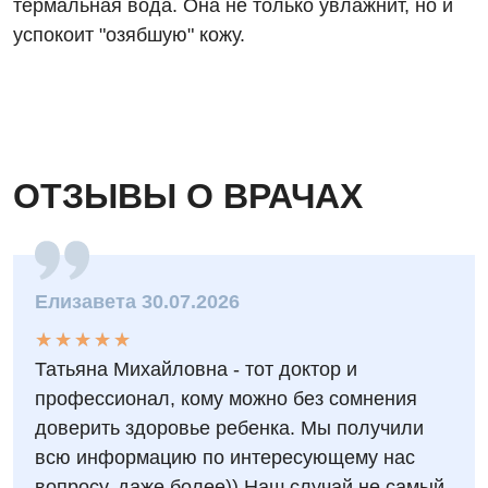
термальная вода. Она не только увлажнит, но и
Отделение интенсивной терапии
успокоит "озябшую" кожу.
Отделение кардиососудистой патологии и неврологии
Отделение неотложных состояний
Оториноларингология
Офтальмологическое отделение
ОТЗЫВЫ О ВРАЧАХ
Педиатрическое отделение
Проктология
Елизавета 30.07.2026
Пульмонология
★
★
★
★
★
★
★
★
★
★
Сосудистая хирургия
Татьяна Михайловна - тот доктор и
профессионал, кому можно без сомнения
Терапевтическое отделение
доверить здоровье ребенка. Мы получили
Терапия
всю информацию по интересующему нас
вопросу, даже более)) Наш случай не самый