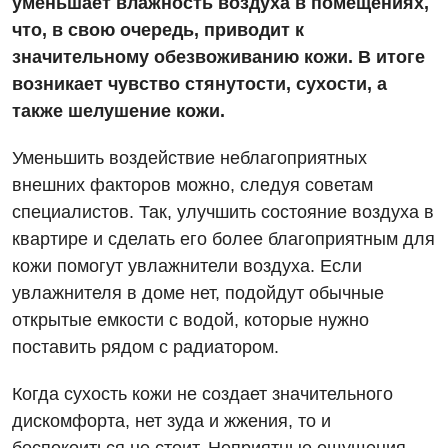
уменьшает влажность воздуха в помещениях,
что, в свою очередь, приводит к
значительному обезвоживанию кожи. В итоге
возникает чувство стянутости, сухости, а
также шелушение кожи.
Вакансии
Уменьшить воздействие неблагоприятных
Мероприятия БПР
Диагностика
внешних факторов можно, следуя советам
специалистов. Так, улучшить состояние воздуха в
Интернатура
Ангиографические исследования
квартире и сделать его более благоприятным для
Гинекологическое отделение
Бесплатные операции
Диагностическое отделение
кожи помогут увлажнители воздуха. Если
Диагностическое отделение
увлажнителя в доме нет, подойдут обычные
Энциклопедия
Компьютерная томография
Дневной стационар
открытые емкости с водой, которые нужно
Программа лояльности
Магнитно-резонансная томография
поставить рядом с радиатором.
Онкологическое отделение
Отзывы
Маммография
Когда сухость кожи не создает значительного
Отдел госпитализации
Видео
Нейросонография
дискомфорта, нет зуда и жжения, то и
Отделение интенсивной терапии
Декларирование