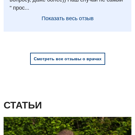
Травматологическое отделение
" прос...
Урологическое отделение
Показать весь отзыв
Урология
Физиотерапия
Хирургическое отделение
Смотреть все отзывы о врачах
Эндокринология
Для детей
Детская аллергология
Детская гастроэнтерология
СТАТЬИ
Детская гинекология
Детская кардиоревматология