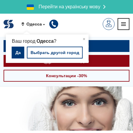
Перейти на українську мову
Одесса
▲
×
Ваш город
Одесса
?
Записаться на приём
Да
Выбрать другой город
Вызвать скорую
Консультации -30%