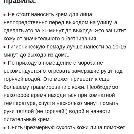
правила:
Дерматовенерология
Не стоит наносить крем для лица
Диетология
непосредственно перед выходом на улицу, а
Дневной стационар
сделать это за 30 минут до выхода. Это защитит
кожу от значительного обветривания.
Кардиология
Гигиеническую помаду лучше нанести за 10-15
Кардиохирургия
минут до выхода из дома.
По приходу в помещение с мороза не
Маммология
рекомендуется отогревать замерзшие руки под
Медицинская психология
горячей водой. Это может привести к еще
большему травмированию кожи. Необходимо
Неврология
некоторое время находиться при комнатной
Нейрохирургия
температуре, спустя несколько минут помыть
руки теплой (не горячей!) водой и нанести
Онкологическое отделение
питательный крем.
Ортопедия и травматология
Снять чрезмерную сухость кожи лица поможет