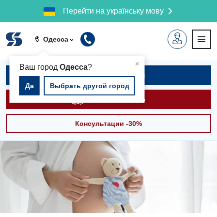
Перейти на українську мову
Одесса
▲
×
Ваш город
Одесса
?
Записаться на приём
Да
Выбрать другой город
Вызвать скорую
Консультации -30%