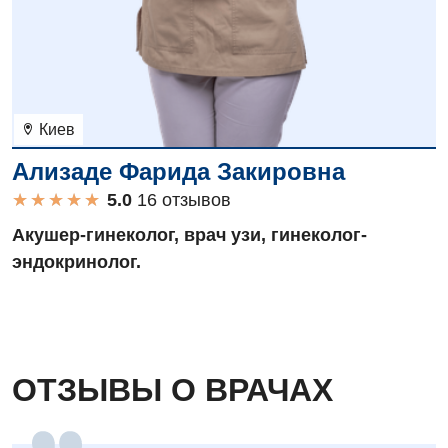
Детская урология
Детская хирургия
Детская эндокринология
Киев
Педиатрия
Ализаде Фарида Закировна
★
★
★
★
★
★
★
★
★
★
16 отзывов
Акушер-гинеколог, врач узи, гинеколог-
эндокринолог.
ОТЗЫВЫ О ВРАЧАХ