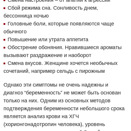
Смена настроения – от апатии к агрессии
Сбой режима сна. Сонливость днем,
Мероприятия БПР
Диагностика
бессонница ночью
Интернатура
Головные боли, которые появляются чаще
Ангиографические исследования
Гинекологическое отделение
обычного
Бесплатные операции
Диагностическое отделение
Повышение или утрата аппетита
Диагностическое отделение
Энциклопедия
Обострение обоняния. Нравившиеся ароматы
Компьютерная томография
Дневной стационар
вызывают раздражение и наоборот
Программа лояльности
Магнитно-резонансная томография
Смена вкусов. Женщине хочется необычных
Онкологическое отделение
Отзывы
сочетаний, например сельдь с пирожным
Маммография
Отдел госпитализации
Видео
Нейросонография
Однако эти симптомы не очень надежны и
Отделение интенсивной терапии
Декларирование
диагноз “беременность” не может быть основан
Рентгенография
Отделение кардиососудистой патологии и неврологии
только на них. Одним из основных методов
Лечение острого инфаркта
УЗИ
подтверждения беременности небольшого срока
Отделение неотложных состояний
Национальный скрининг здоровья 40+
является анализ крови на ХГЧ
Эндоскопическое отделение
Офтальмологическое отделение
(хорионгонадотропин человека), уровень