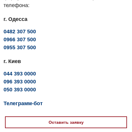
телефона:
Офтальмологическое отделение
г. Одесса
Педиатрическое отделение
0482 307 500
Проктология
0966 307 500
Пульмонология
0955 307 500
Сосудистая хирургия
г. Киев
Терапевтическое отделение
044 393 0000
Терапия
096 393 0000
050 393 0000
Травматологическое отделение
Телеграмм-бот
Урологическое отделение
Урология
Оставить заявку
Физиотерапия