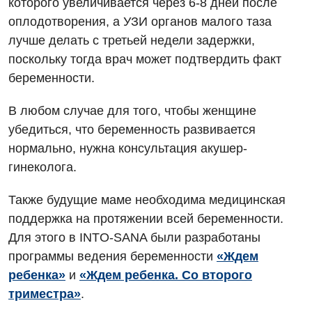
которого увеличивается через 6-8 дней после
Для взрослых
Украинский
Педиатрическое отделение
оплодотворения, а УЗИ органов малого таза
Русский
Акушерство и гинекология
Скорая медицинская помощь
лучше делать с третьей недели задержки,
поскольку тогда врач может подтвердить факт
Аллергология, иммунология
Терапевтическое отделение
беременности.
Андрология
Травматологическое отделение
В любом случае для того, чтобы женщине
Бесплатные услуги
Урологическое отделение
убедиться, что беременность развивается
Вакцинация
нормально, нужна консультация акушер-
Хирургическое отделение
гинеколога.
Гастроэнтерология
Эндоскопическое отделение
Также будущие маме необходима медицинская
Гинекологическое отделение
поддержка на протяжении всей беременности.
Дерматовенерология
Для этого в INTO-SANA были разработаны
программы ведения беременности
«Ждем
Диетология
ребенка»
и
«Ждем ребенка. Со второго
Дневной стационар
триместра»
.