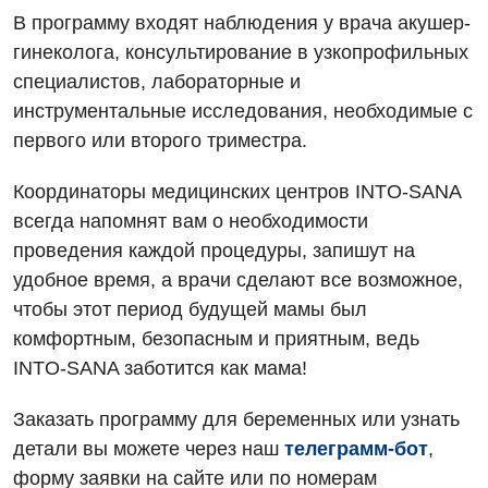
Кардиология
В программу входят наблюдения у врача акушер-
Кардиохирургия
гинеколога, консультирование в узкопрофильных
специалистов, лабораторные и
Маммология
инструментальные исследования, необходимые с
Медицинская психология
первого или второго триместра.
Неврология
Координаторы медицинских центров INTO-SANA
Нейрохирургия
всегда напомнят вам о необходимости
проведения каждой процедуры, запишут на
Онкологическое отделение
удобное время, а врачи сделают все возможное,
Ортопедия и травматология
чтобы этот период будущей мамы был
комфортным, безопасным и приятным, ведь
Отделение интенсивной терапии
INTO-SANA заботится как мама!
Отделение кардиососудистой патологии и неврологии
Заказать программу для беременных или узнать
Отделение неотложных состояний
детали вы можете через наш
телеграмм-бот
,
форму заявки на сайте или по номерам
Оториноларингология