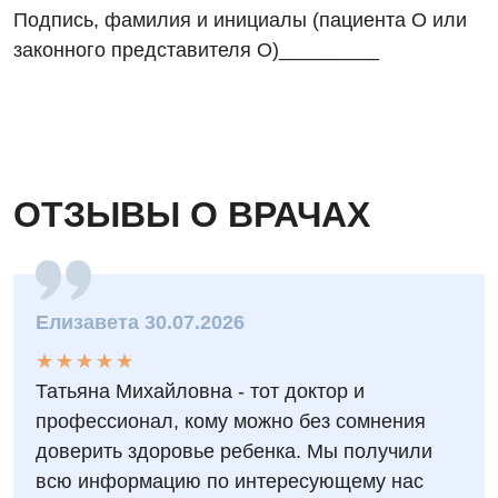
Терапевтическое отделение
Подпись, фамилия и инициалы (пациента О или
Терапия
законного представителя О)_________
Травматологическое отделение
Урологическое отделение
Урология
ОТЗЫВЫ О ВРАЧАХ
Физиотерапия
Хирургическое отделение
Эндокринология
Елизавета 30.07.2026
★
★
★
★
★
★
★
★
★
★
Для детей
Татьяна Михайловна - тот доктор и
Детская аллергология
профессионал, кому можно без сомнения
доверить здоровье ребенка. Мы получили
Детская гастроэнтерология
всю информацию по интересующему нас