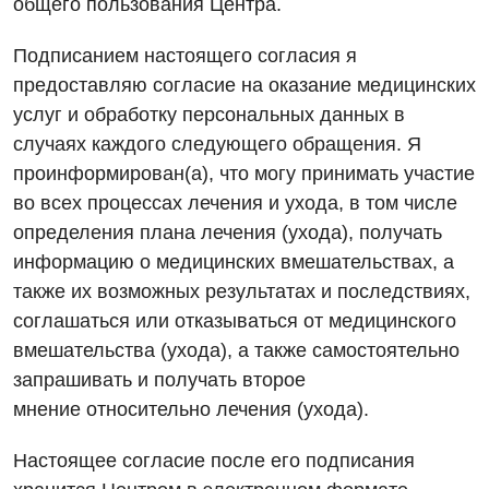
общего пользования Центра.
Гастроэнтерология
Эндоскопическое отделение
Подписанием настоящего согласия я
Гинекологическое отделение
предоставляю согласие на оказание медицинских
Дерматовенерология
услуг и обработку
персональных данных в
случаях каждого следующего обращения. Я
Диетология
проинформирован(а), что могу принимать
участие
Дневной стационар
во всех процессах лечения и ухода, в том числе
определения плана лечения (ухода), получать
Кардиология
информацию
о медицинских вмешательствах, а
Кардиохирургия
также их возможных результатах и последствиях,
соглашаться или отказываться
от медицинского
Маммология
вмешательства (ухода), а также самостоятельно
Медицинская психология
запрашивать и получать второе
мнение
относительно лечения (ухода).
Неврология
Нейрохирургия
Настоящее согласие после его подписания