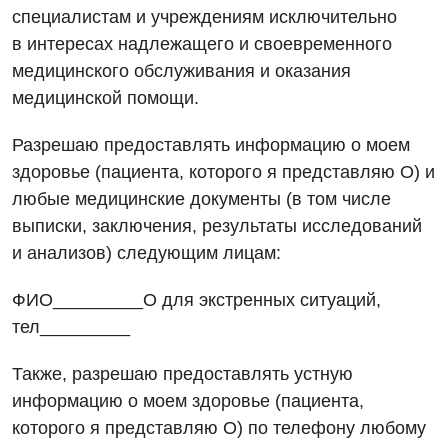
специалистам и учреждениям исключительно
в
интересах надлежащего и своевременного
медицинского обслуживания и оказания
медицинской помощи.
Разрешаю предоставлять информацию о моем
здоровье (пациента, которого я представляю О) и
любые
медицинские документы (в том числе
Вакансии
выписки, заключения, результаты исследований
и анализов) следующим
лицам:
Мероприятия БПР
Диагностика
Интернатура
ФИО_________О для экстренных ситуаций,
Ангиографические исследования
Гинекологическое отделение
тел_________
Бесплатные операции
Диагностическое отделение
Диагностическое отделение
Также, разрешаю предоставлять устную
Энциклопедия
Компьютерная томография
информацию о моем здоровье (пациента,
Дневной стационар
Программа лояльности
Магнитно-резонансная томография
которого я представляю О) по
телефону любому
Онкологическое отделение