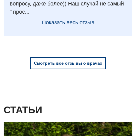
Детская гинекология
вопросу, даже более)) Наш случай не самый
" прос...
Детская кардиоревматология
Показать весь отзыв
Детская неврология
Детская ортопедия и травматология
Детская оториноларингология
Детская офтальмология
Смотреть все отзывы о врачах
Детская урология
Детская хирургия
Детская эндокринология
СТАТЬИ
Педиатрия