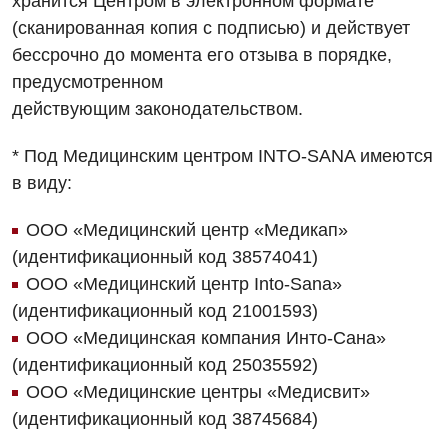
хранится Центром в электронном формате
Онкологическое отделение
(сканированная копия с
подписью) и действует
Ортопедия и травматология
бессрочно до момента его отзыва в порядке,
предусмотренном
Отделение интенсивной терапии
действующим
законодательством.
Отделение кардиососудистой патологии и неврологии
* Под Медицинским центром INTO-SANA имеются
Отделение неотложных состояний
в виду:
Оториноларингология
ООО «Медицинский центр «Медикап»
Офтальмологическое отделение
(идентификационный код 38574041)
ООО «Медицинский центр Into-Sana»
Педиатрическое отделение
(идентификационный код 21001593)
Проктология
ООО «Медицинская компания Инто-Сана»
(идентификационный код 25035592)
Пульмонология
ООО «Медицинские центры «Медисвит»
Сосудистая хирургия
(идентификационный код 38745684)