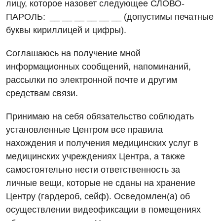
лицу, которое назовет следующее СЛОВО-
Отзывы
Маммография
Отдел госпитализации
ПАРОЛЬ: __ __ __ __ __ __
(допустимы печатные
Видео
Нейросонография
буквы кириллицей и цифры).
Отделение интенсивной терапии
Декларирование
Рентгенография
Соглашаюсь на получение мной
Отделение кардиососудистой патологии и неврологии
Лечение острого инфаркта
УЗИ
информационных сообщений, напоминаний,
Отделение неотложных состояний
Национальный скрининг здоровья 40+
рассылки по электронной почте и
другим
Эндоскопическое отделение
средствам связи.
Офтальмологическое отделение
Для взрослых
Украинский
Педиатрическое отделение
Принимаю на себя обязательство соблюдать
установленные Центром все правила
Русский
Акушерство и гинекология
Скорая медицинская помощь
нахождения и получения
медицинских услуг в
Аллергология, иммунология
Терапевтическое отделение
медицинских учреждениях Центра, а также
самостоятельно нести ответственность за
Андрология
Травматологическое отделение
личные
вещи, которые не сданы на хранение
Бесплатные услуги
Урологическое отделение
Центру (гардероб, сейф). Осведомлен(а) об
осуществлении видеофиксации в
помещениях
Вакцинация
Хирургическое отделение