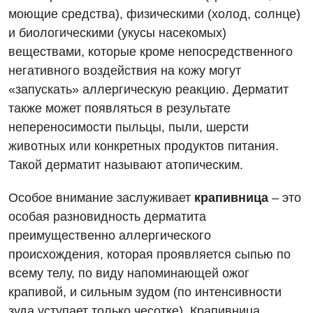
Видео
Нейросонография
моющие средства), физическими (холод, солнце)
Отделение интенсивной терапии
Декларирование
и биологическими (укусы насекомых)
Рентгенография
веществами, которые кроме непосредственного
Отделение кардиососудистой патологии и неврологии
Лечение острого инфаркта
УЗИ
негативного воздействия на кожу могут
Отделение неотложных состояний
Национальный скрининг здоровья 40+
«запускать» аллергическую реакцию. Дерматит
Эндоскопическое отделение
также может появляться в результате
Офтальмологическое отделение
непереносимости пыльцы, пыли, шерсти
Для взрослых
Украинский
Педиатрическое отделение
животных или конкретных продуктов питания.
Русский
Акушерство и гинекология
Такой дерматит называют атопическим.
Скорая медицинская помощь
Аллергология, иммунология
Терапевтическое отделение
Особое внимание заслуживает
крапивница
– это
особая разновидность дерматита
Андрология
Травматологическое отделение
преимущественно аллергического
Бесплатные услуги
Урологическое отделение
происхождения, которая проявляется сыпью по
всему телу, по виду напоминающей ожог
Вакцинация
Хирургическое отделение
крапивой, и сильным зудом (по интенсивности
Гастроэнтерология
Эндоскопическое отделение
зуда уступает только чесотке). Крапивница