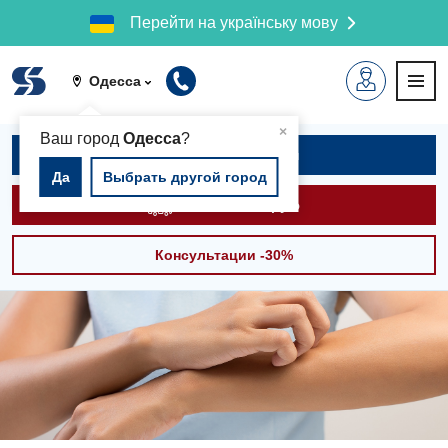
Перейти на українську мову
Одесса
▲
×
Ваш город
Одесса
?
Записаться на приём
Да
Выбрать другой город
Вызвать скорую
Консультации -30%