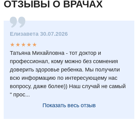
ОТЗЫВЫ О ВРАЧАХ
Терапия
Травматологическое отделение
Урологическое отделение
Елизавета 30.07.2026
Урология
★
★
★
★
★
★
★
★
★
★
Физиотерапия
Татьяна Михайловна - тот доктор и
профессионал, кому можно без сомнения
Хирургическое отделение
доверить здоровье ребенка. Мы получили
Эндокринология
всю информацию по интересующему нас
вопросу, даже более)) Наш случай не самый
Для детей
" прос...
Детская аллергология
Показать весь отзыв
Детская гастроэнтерология
Детская гинекология