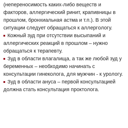
(непереносимость каких-либо веществ и
Ортопедия и травматология
факторов, аллергический ринит, крапивницы в
Отделение интенсивной терапии
прошлом, бронхиальная астма и т.п.). В этой
Отделение кардиососудистой патологии и неврологии
ситуации следует обращаться к аллергологу.
Кожный зуд при отсутствии высыпаний и
Отделение неотложных состояний
аллергических реакций в прошлом – нужно
Оториноларингология
обращаться к терапевту.
Зуд в области влагалища, а так же любой зуд у
Офтальмологическое отделение
беременных – необходимо начинать с
Педиатрическое отделение
консультации гинеколога, для мужчин - к урологу.
Зуд в области ануса – первой консультацией
Проктология
должна стать консультация проктолога.
Пульмонология
Сосудистая хирургия
Терапевтическое отделение