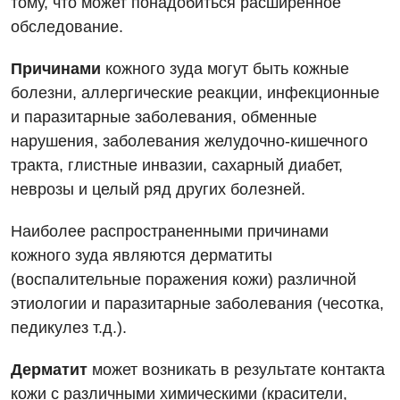
тому, что может понадобиться расширенное
обследование.
Причинами
кожного зуда могут быть кожные
болезни, аллергические реакции, инфекционные
и паразитарные заболевания, обменные
нарушения, заболевания желудочно-кишечного
Вакансии
тракта, глистные инвазии, сахарный диабет,
неврозы и целый ряд других болезней.
Мероприятия БПР
Диагностика
Наиболее распространенными причинами
Интернатура
Ангиографические исследования
Гинекологическое отделение
кожного зуда являются дерматиты
Бесплатные операции
Диагностическое отделение
(воспалительные поражения кожи) различной
Диагностическое отделение
этиологии и паразитарные заболевания (чесотка,
Энциклопедия
Компьютерная томография
Дневной стационар
педикулез т.д.).
Программа лояльности
Магнитно-резонансная томография
Онкологическое отделение
Дерматит
может возникать в результате контакта
Отзывы
Маммография
кожи с различными химическими (красители,
Отдел госпитализации