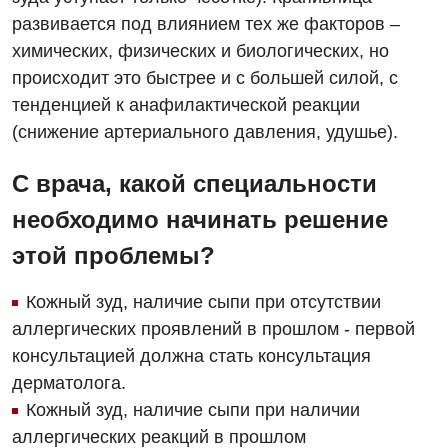
развивается под влиянием тех же факторов –
Гинекологическое отделение
химических, физических и биологических, но
Дерматовенерология
происходит это быстрее и с большей силой, с
Диетология
тенденцией к анафилактической реакции
(снижение артериального давления, удушье).
Дневной стационар
С врача, какой специальности
Кардиология
необходимо начинать решение
Кардиохирургия
этой проблемы?
Маммология
Кожный зуд, наличие сыпи при отсутствии
Медицинская психология
аллергических проявлений в прошлом - первой
Неврология
консультацией должна стать консультация
дерматолога.
Нейрохирургия
Кожный зуд, наличие сыпи при наличии
Онкологическое отделение
аллергических реакций в прошлом