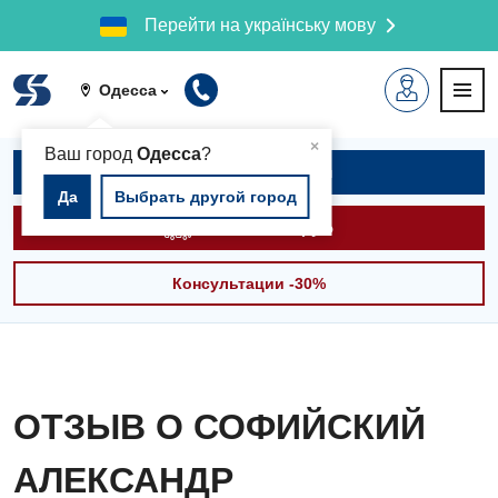
Перейти на українську мову
Одесса
▲
×
Ваш город
Одесса
?
Записаться на приём
Да
Выбрать другой город
Вызвать скорую
Консультации -30%
ОТЗЫВ О СОФИЙСКИЙ
АЛЕКСАНДР