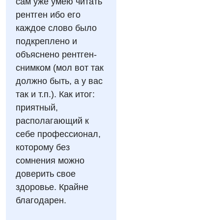
сам уже умею читать
Гастроэнтерология
Эндоскопическое отделение
рентген ибо его
Гинекологическое отделение
каждое слово было
подкреплено и
Дерматовенерология
объяснено рентген-
Диетология
снимком (мол вот так
должно быть, а у вас
Дневной стационар
так и т.п.). Как итог:
Кардиология
приятный,
располагающий к
Кардиохирургия
себе профессионал,
Маммология
которому без
сомнения можно
Медицинская психология
доверить свое
Неврология
здоровье. Крайне
благодарен.
Нейрохирургия