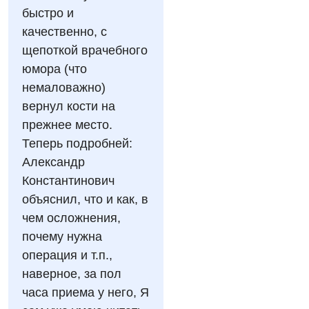
Отзывы
Маммография
быстро и
Отдел госпитализации
Видео
качественно, с
Нейросонография
Отделение интенсивной терапии
Декларирование
щепоткой врачебного
Рентгенография
юмора (что
Отделение кардиососудистой патологии и неврологии
Лечение острого инфаркта
УЗИ
немаловажно)
Отделение неотложных состояний
Национальный скрининг здоровья 40+
вернул кости на
Эндоскопическое отделение
прежнее место.
Офтальмологическое отделение
Теперь подробней:
Для взрослых
Украинский
Педиатрическое отделение
Александр
Русский
Акушерство и гинекология
Константинович
Скорая медицинская помощь
объяснил, что и как, в
Аллергология, иммунология
Терапевтическое отделение
чем осложнения,
Андрология
почему нужна
Травматологическое отделение
операция и т.п.,
Бесплатные услуги
Урологическое отделение
наверное, за пол
Вакцинация
часа приема у него, Я
Хирургическое отделение