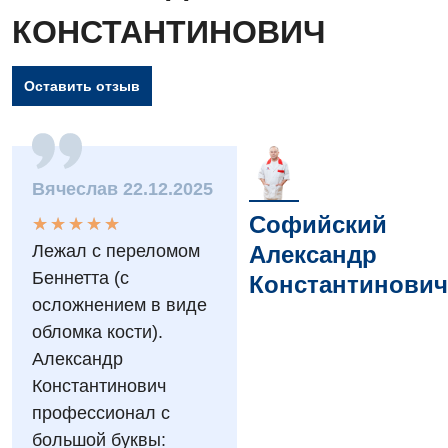
КОНСТАНТИНОВИЧ
Оставить отзыв
Вячеслав 22.12.2025
Вакансии
Софийский
★
★
★
★
★
★
★
★
★
★
Александр
Лежал с переломом
Мероприятия БПР
Диагностика
Беннетта (с
Константинович
Интернатура
Ангиографические исследования
осложнением в виде
Гинекологическое отделение
обломка кости).
Бесплатные операции
Диагностическое отделение
Диагностическое отделение
Александр
Энциклопедия
Компьютерная томография
Константинович
Дневной стационар
Программа лояльности
профессионал с
Магнитно-резонансная томография
Онкологическое отделение
большой буквы: