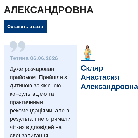
АЛЕКСАНДРОВНА
Оставить отзыв
Тетяна 06.06.2026
Скляр
Дуже розчаровані
Анастасия
прийомом. Прийшли з
Александровна
дитиною за якісною
Вакансии
консультацією та
практичними
Мероприятия БПР
Диагностика
рекомендаціями, але в
Интернатура
Ангиографические исследования
результаті не отримали
Гинекологическое отделение
чітких відповідей на
Бесплатные операции
Диагностическое отделение
Диагностическое отделение
свої запитання.