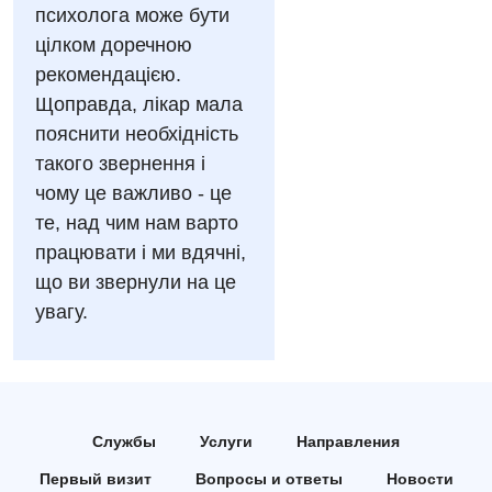
Неврология
психолога може бути
цілком доречною
Нейрохирургия
рекомендацією.
Онкологическое отделение
Щоправда, лікар мала
пояснити необхідність
Ортопедия и травматология
такого звернення і
Отделение интенсивной терапии
чому це важливо - це
те, над чим нам варто
Отделение кардиососудистой патологии и неврологии
працювати і ми вдячні,
Отделение неотложных состояний
що ви звернули на це
увагу.
Оториноларингология
Офтальмологическое отделение
Педиатрическое отделение
Службы
Услуги
Направления
Проктология
Первый визит
Вопросы и ответы
Новости
Пульмонология