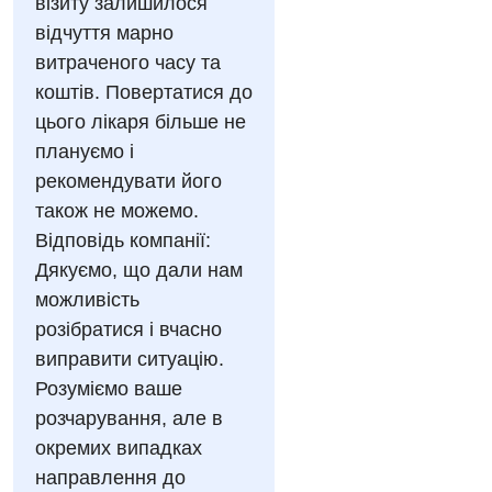
візиту залишилося
Бесплатные услуги
Урологическое отделение
відчуття марно
Вакцинация
витраченого часу та
Хирургическое отделение
коштів. Повертатися до
Гастроэнтерология
Эндоскопическое отделение
цього лікаря більше не
Гинекологическое отделение
плануємо і
рекомендувати його
Дерматовенерология
також не можемо.
Диетология
Відповідь компанії:
Дякуємо, що дали нам
Дневной стационар
можливість
Кардиология
розібратися і вчасно
виправити ситуацію.
Кардиохирургия
Розуміємо ваше
Маммология
розчарування, але в
окремих випадках
Медицинская психология
направлення до