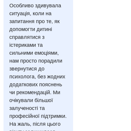
Энциклопедия
Компьютерная томография
Особливо здивувала
Дневной стационар
ситуація, коли на
Программа лояльности
Магнитно-резонансная томография
Онкологическое отделение
запитання про те, як
Отзывы
Маммография
допомогти дитині
Отдел госпитализации
Видео
справлятися з
Нейросонография
Отделение интенсивной терапии
істериками та
Декларирование
Рентгенография
сильними емоціями,
Отделение кардиососудистой патологии и неврологии
Лечение острого инфаркта
нам просто порадили
УЗИ
Отделение неотложных состояний
звернутися до
Национальный скрининг здоровья 40+
Эндоскопическое отделение
психолога, без жодних
Офтальмологическое отделение
додаткових пояснень
Для взрослых
Украинский
Педиатрическое отделение
чи рекомендацій. Ми
Русский
очікували більшої
Акушерство и гинекология
Скорая медицинская помощь
залученості та
Аллергология, иммунология
Терапевтическое отделение
професійної підтримки.
Андрология
На жаль, після цього
Травматологическое отделение