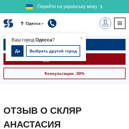
Перейти на українську мову
Одесса
▲
×
Ваш город
Одесса
?
Записаться на приём
Да
Выбрать другой город
Вызвать скорую
Консультации -30%
ОТЗЫВ О СКЛЯР
АНАСТАСИЯ