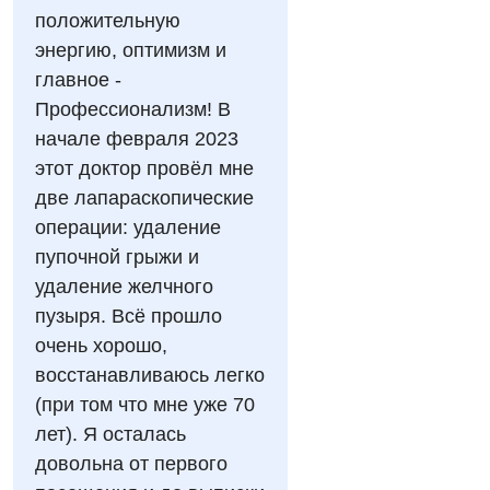
Видео
положительную
Нейросонография
Отделение интенсивной терапии
Декларирование
энергию, оптимизм и
Рентгенография
главное -
Отделение кардиососудистой патологии и неврологии
Лечение острого инфаркта
УЗИ
Профессионализм! В
Отделение неотложных состояний
Национальный скрининг здоровья 40+
начале февраля 2023
Эндоскопическое отделение
этот доктор провёл мне
Офтальмологическое отделение
две лапараскопические
Для взрослых
Украинский
Педиатрическое отделение
операции: удаление
Русский
Акушерство и гинекология
пупочной грыжи и
Скорая медицинская помощь
удаление желчного
Аллергология, иммунология
Терапевтическое отделение
пузыря. Всё прошло
Андрология
очень хорошо,
Травматологическое отделение
восстанавливаюсь легко
Бесплатные услуги
Урологическое отделение
(при том что мне уже 70
Вакцинация
лет). Я осталась
Хирургическое отделение
довольна от первого
Гастроэнтерология
Эндоскопическое отделение