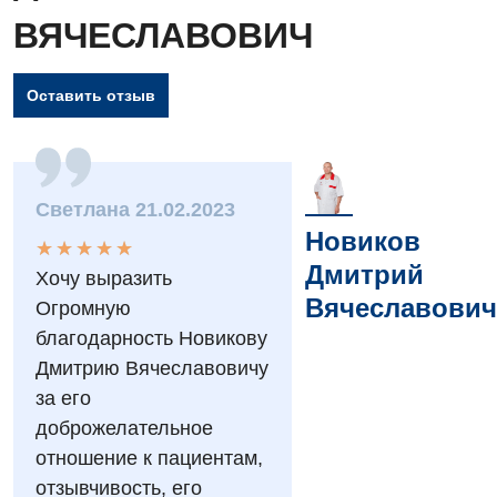
ВЯЧЕСЛАВОВИЧ
Оставить отзыв
Светлана 21.02.2023
Вакансии
Новиков
★
★
★
★
★
★
★
★
★
★
Мероприятия БПР
Диагностика
Дмитрий
Хочу выразить
Вячеславович
Огромную
Интернатура
Ангиографические исследования
Гинекологическое отделение
благодарность Новикову
Бесплатные операции
Диагностическое отделение
Дмитрию Вячеславовичу
Диагностическое отделение
за его
Энциклопедия
Компьютерная томография
Дневной стационар
доброжелательное
Программа лояльности
Магнитно-резонансная томография
отношение к пациентам,
Онкологическое отделение
отзывчивость, его
Отзывы
Маммография