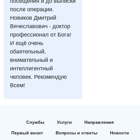
посещения и до выписки
Гастроэнтерология
Эндоскопическое отделение
после операции.
Гинекологическое отделение
Новиков Дмитрий
Дерматовенерология
Вячеславович - доктор
профессионал от Бога!
Диетология
И ещё очень
Дневной стационар
обаятельный,
внимательный и
Кардиология
интеллигентный
Кардиохирургия
человек. Рекомендую
Всем!
Маммология
Медицинская психология
Неврология
Службы
Услуги
Направления
Нейрохирургия
Первый визит
Вопросы и ответы
Новости
Онкологическое отделение