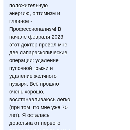
Отдел госпитализации
положительную
Видео
Нейросонография
энергию, оптимизм и
Отделение интенсивной терапии
Декларирование
главное -
Рентгенография
Отделение кардиососудистой патологии и неврологии
Профессионализм! В
Лечение острого инфаркта
УЗИ
начале февраля 2023
Отделение неотложных состояний
Национальный скрининг здоровья 40+
этот доктор провёл мне
Эндоскопическое отделение
Офтальмологическое отделение
две лапараскопические
операции: удаление
Для взрослых
Украинский
Педиатрическое отделение
пупочной грыжи и
Русский
Акушерство и гинекология
Скорая медицинская помощь
удаление желчного
пузыря. Всё прошло
Аллергология, иммунология
Терапевтическое отделение
очень хорошо,
Андрология
Травматологическое отделение
восстанавливаюсь легко
(при том что мне уже 70
Бесплатные услуги
Урологическое отделение
лет). Я осталась
Вакцинация
Хирургическое отделение
довольна от первого