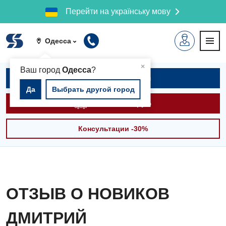
Перейти на українську мову
Одесса
▲
×
Ваш город
Одесса
?
Записаться на приём
Да
Выбрать другой город
Вызвать скорую
Консультации -30%
ОТЗЫВ О НОВИКОВ
ДМИТРИЙ