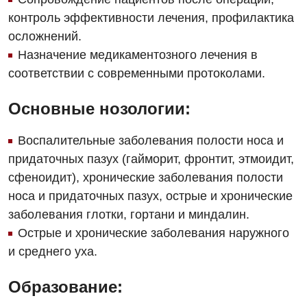
Оториноларингология
контроль эффективности лечения, профилактика
осложнений.
Офтальмологическое отделение
Назначение медикаментозного лечения в
Педиатрическое отделение
соответствии с современными протоколами.
Проктология
Основные нозологии:
Пульмонология
Воспалительные заболевания полости носа и
Сосудистая хирургия
придаточных пазух (гайморит, фронтит, этмоидит,
Терапевтическое отделение
сфеноидит), хронические заболевания полости
носа и придаточных пазух, острые и хронические
Терапия
заболевания глотки, гортани и миндалин.
Травматологическое отделение
Острые и хронические заболевания наружного
и среднего уха.
Урологическое отделение
Урология
Образование: