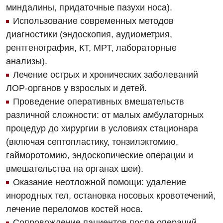
миндалины, придаточные пазухи носа).
Кардиология
Использование современных методов
Кардиохирургия
диагностики (эндоскопия, аудиометрия,
рентгенография, КТ, МРТ, лабораторные
Маммология
анализы).
Медицинская психология
Лечение острых и хронических заболеваний
ЛОР-органов у взрослых и детей.
Неврология
Проведение оперативных вмешательств
Нейрохирургия
различной сложности: от малых амбулаторных
процедур до хирургии в условиях стационара
Онкологическое отделение
(включая септопластику, тонзилэктомию,
Ортопедия и травматология
гайморотомию, эндоскопические операции и
вмешательства на органах шеи).
Отделение интенсивной терапии
Оказание неотложной помощи: удаление
Отделение кардиососудистой патологии и неврологии
инородных тел, остановка носовых кровотечений,
лечение переломов костей носа.
Отделение неотложных состояний
Сопровождение пациентов после операций,