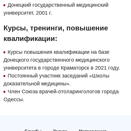
Физиотерапия
Донецкий государственный медицинский
университет, 2001 г.
Хирургическое отделение
Эндокринология
Курсы, тренинги, повышение
квалификации:
Для детей
Курсы повышения квалификации на базе
Детская аллергология
Донецкого государственного медицинского
Детская гастроэнтерология
университета в городе Краматорск в 2021 году.
Детская гинекология
Постоянный участник заседаний «Школы
доказательной медицины».
Детская кардиоревматология
Член Союза врачей-отоларингологов города
Детская неврология
Одессы.
Детская ортопедия и травматология
Детская оториноларингология