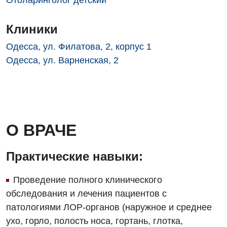
Отоларинголог детский
Для взрослых
Украинский
Педиатрическое отделение
Клиники
Русский
Акушерство и гинекология
Скорая медицинская помощь
Одесса, ул. Филатова, 2, корпус 1
Аллергология, иммунология
Терапевтическое отделение
Одесса, ул. Варненская, 2
Андрология
Травматологическое отделение
Бесплатные услуги
Урологическое отделение
Вакцинация
Хирургическое отделение
О ВРАЧЕ
Гастроэнтерология
Эндоскопическое отделение
Практические навыки:
Гинекологическое отделение
Дерматовенерология
Проведение полного клинического
обследования и лечения пациентов с
Диетология
патологиями ЛОР-органов (наружное и среднее
Дневной стационар
ухо, горло, полость носа, гортань, глотка,