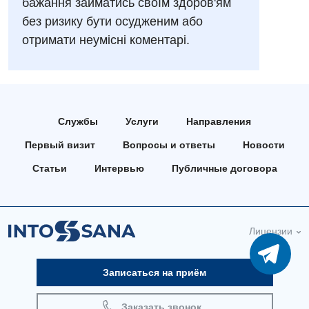
Отделение неотложных состояний
бажання займатись своїм здоров'ям
Национальный скрининг здоровья 40+
Эндоскопическое отделение
без ризику бути осудженим або
Офтальмологическое отделение
отримати неумісні коментарі.
Для взрослых
Украинский
Педиатрическое отделение
Русский
Акушерство и гинекология
Скорая медицинская помощь
Аллергология, иммунология
Терапевтическое отделение
Службы
Услуги
Направления
Андрология
Травматологическое отделение
Первый визит
Вопросы и ответы
Новости
Бесплатные услуги
Урологическое отделение
Статьи
Интервью
Публичные договора
Вакцинация
Хирургическое отделение
Гастроэнтерология
Эндоскопическое отделение
Лицензии
Гинекологическое отделение
Записаться на приём
Дерматовенерология
Диетология
Заказать звонок