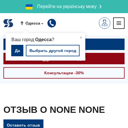
Перейти на українську мову
Одесса
▲
×
Ваш город
Одесса
?
Записаться на приём
Да
Выбрать другой город
Вызвать скорую
Консультации -30%
ОТЗЫВ О NONE NONE
Оставить отзыв