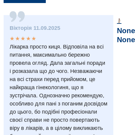
Вакансии
Вікторія 11.09.2025
None
Мероприятия БПР
Диагностика
★
★
★
★
★
★
★
★
★
★
None
Интернатура
Ангиографические исследования
Лікарка просто киця. Відповіла на всі
Гинекологическое отделение
питання, максимально бережно
Бесплатные операции
Диагностическое отделение
провела огляд. Дала загальні поради
Диагностическое отделение
Энциклопедия
Компьютерная томография
і розказала що до чого. Незважаючи
Дневной стационар
на всі страхи перед прийомом, це
Программа лояльности
Магнитно-резонансная томография
найкраща гінекологиня, що я
Онкологическое отделение
Отзывы
Маммография
зустрічала. Однозначно рекомендую,
Отдел госпитализации
особливо для пані з поганим досвідом
Видео
Нейросонография
до цього, бо подібні професіонали
Отделение интенсивной терапии
Декларирование
Рентгенография
своєї справи не просто повертають
Отделение кардиососудистой патологии и неврологии
Лечение острого инфаркта
віру в лікарів, а в цілому викликають
УЗИ