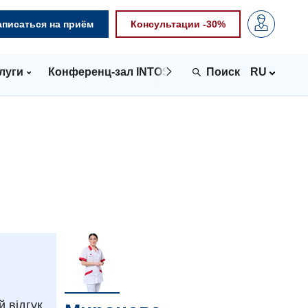
аписаться на приём
Консультации -30%
луги
Конференц-зал INTOSPACE
Контакты
RU
 відгук