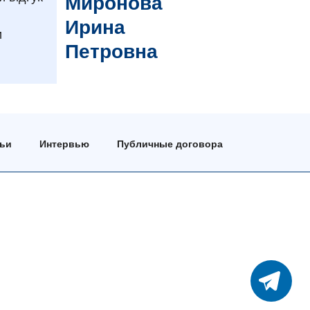
Миронова
Ирина
и
Петровна
тьи
Интервью
Публичные договора