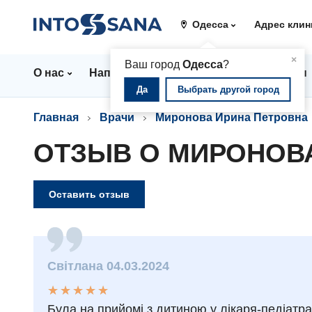
Одесса
Адрес клин
▲
×
Ваш город
Одесса
?
О нас
Направления
Стационар
Цены
Да
Выбрать другой город
Главная
Врачи
Миронова Ирина Петровна
ОТЗЫВ О МИРОНОВ
Оставить отзыв
Світлана 04.03.2024
★
★
★
★
★
★
★
★
★
★
Була на прийомі з дитиною у лікаря-педіатр