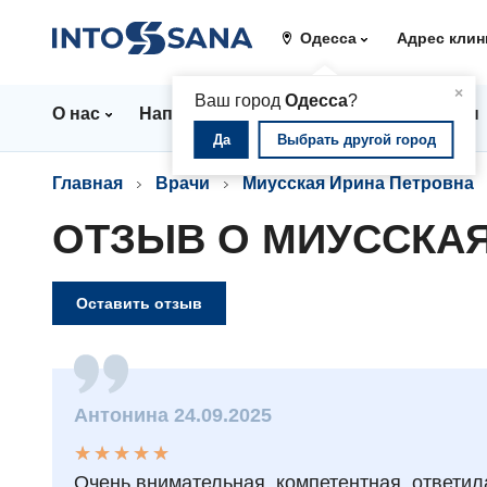
Одесса
Адрес клин
▲
×
Ваш город
Одесса
?
О нас
Направления
Стационар
Цены
Да
Выбрать другой город
Главная
Врачи
Миусская Ирина Петровна
ОТЗЫВ О МИУССКАЯ
Оставить отзыв
Антонина 24.09.2025
★
★
★
★
★
★
★
★
★
★
Очень внимательная, компетентная, ответил