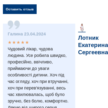
Оставить отзыв
Вакансии
Мероприятия БПР
Диагностика
Интернатура
Ангиографические исследования
Галина 23.04.2024
Гинекологическое отделение
Лотник
Бесплатные операции
Диагностическое отделение
★
★
★
★
★
★
★
★
★
★
Диагностическое отделение
Екатерина
Энциклопедия
Чудовий лікар, чудова
Компьютерная томография
Сергеевна
Дневной стационар
людина. Усе робила швидко,
Программа лояльности
Магнитно-резонансная томография
професійно, ввічливо,
Онкологическое отделение
Отзывы
Маммография
приймаючи до уваги
Отдел госпитализации
особливості дитини. Хоч під
Видео
Нейросонография
час огляду, хоч при втручанні,
Отделение интенсивной терапии
Декларирование
Рентгенография
хоч при перев'язуванні, весь
Отделение кардиососудистой патологии и неврологии
Лечение острого инфаркта
час хвилювалась, щоб було
УЗИ
зручно, без болю, комфортно.
Отделение неотложных состояний
Национальный скрининг здоровья 40+
Эндоскопическое отделение
Дякую від щирого серця.