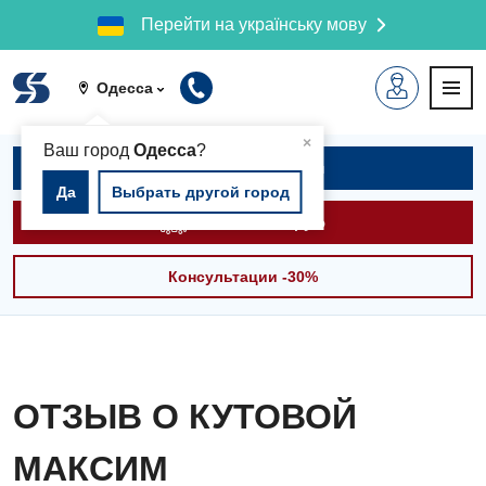
Перейти на українську мову
Одесса
▲
×
Ваш город
Одесса
?
Записаться на приём
Да
Выбрать другой город
Вызвать скорую
Консультации -30%
ОТЗЫВ О КУТОВОЙ
МАКСИМ