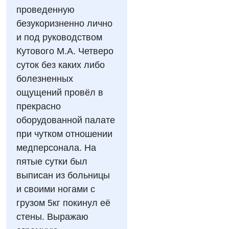
Отдел госпитализации
проведенную
Видео
Нейросонография
Отделение интенсивной терапии
безукоризненно лично
Декларирование
Рентгенография
и под руководством
Отделение кардиососудистой патологии и неврологии
Лечение острого инфаркта
Кутового М.А. Четверо
УЗИ
Отделение неотложных состояний
суток без каких либо
Национальный скрининг здоровья 40+
Эндоскопическое отделение
болезненных
Офтальмологическое отделение
ощущений провёл в
Для взрослых
Украинский
Педиатрическое отделение
прекрасно
оборудованной палате
Русский
Акушерство и гинекология
Скорая медицинская помощь
при чутком отношении
Аллергология, иммунология
Терапевтическое отделение
медперсонала. На
пятые сутки был
Андрология
Травматологическое отделение
выписан из больницы
Бесплатные услуги
Урологическое отделение
и своими ногами с
грузом 5кг покинул её
Вакцинация
Хирургическое отделение
стены. Выражаю
Гастроэнтерология
Эндоскопическое отделение