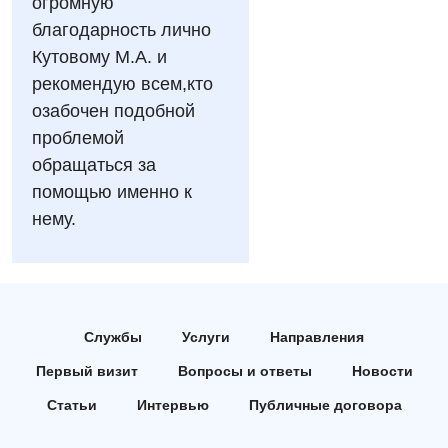
огромную
благодарность лично
Гинекологическое отделение
Кутовому М.А. и
Дерматовенерология
рекомендую всем,кто
озабочен подобной
Диетология
проблемой
Дневной стационар
обращаться за
помощью именно к
Кардиология
нему.
Кардиохирургия
Маммология
Медицинская психология
Службы
Услуги
Направления
Неврология
Первый визит
Вопросы и ответы
Новости
Нейрохирургия
Статьи
Интервью
Публичные договора
Онкологическое отделение