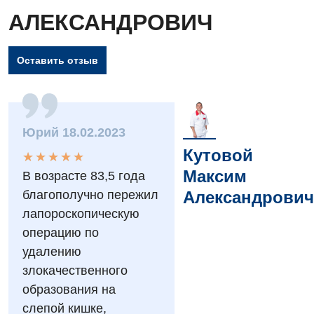
АЛЕКСАНДРОВИЧ
Оставить отзыв
Юрий 18.02.2023
Вакансии
Кутовой
★
★
★
★
★
★
★
★
★
★
Мероприятия БПР
Диагностика
Максим
В возрасте 83,5 года
Интернатура
Ангиографические исследования
Александрович
благополучно пережил
Гинекологическое отделение
лапороскопическую
Бесплатные операции
Диагностическое отделение
операцию по
Диагностическое отделение
Энциклопедия
Компьютерная томография
удалению
Дневной стационар
злокачественного
Программа лояльности
Магнитно-резонансная томография
образования на
Онкологическое отделение
Отзывы
Маммография
слепой кишке,