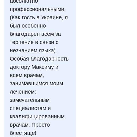
абсолютно
профессиональными.
Гастроэнтерология
Эндоскопическое отделение
(Как гость в Украине, я
Гинекологическое отделение
был особенно
благодарен всем за
Дерматовенерология
терпение в связи с
Диетология
незнанием языка).
Особая благодарность
Дневной стационар
доктору Максиму и
Кардиология
всем врачам,
занимавшимся моим
Кардиохирургия
лечением:
Маммология
замечательным
специалистам и
Медицинская психология
квалифицированным
Неврология
врачам. Просто
блестяще!
Нейрохирургия