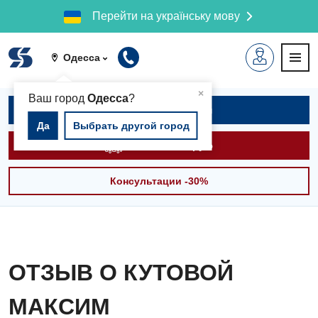
Перейти на українську мову
Одесса
▲
×
Ваш город
Одесса
?
Записаться на приём
Да
Выбрать другой город
Вызвать скорую
Консультации -30%
ОТЗЫВ О КУТОВОЙ
МАКСИМ