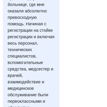
Онкологическое отделение
больнице, где мне
Отзывы
Маммография
оказали абсолютно
Отдел госпитализации
Видео
Нейросонография
превосходную
Отделение интенсивной терапии
Декларирование
помощь. Начиная с
Рентгенография
регистрации на стойке
Отделение кардиососудистой патологии и неврологии
Лечение острого инфаркта
УЗИ
регистрации и включая
Отделение неотложных состояний
Национальный скрининг здоровья 40+
весь персонал,
Эндоскопическое отделение
технических
Офтальмологическое отделение
специалистов,
Для взрослых
Украинский
Педиатрическое отделение
вспомогательные
Русский
Акушерство и гинекология
Скорая медицинская помощь
средства, медсестер и
врачей,
Аллергология, иммунология
Терапевтическое отделение
взаимодействие и
Андрология
Травматологическое отделение
медицинское
обслуживание были
Бесплатные услуги
Урологическое отделение
первоклассными и
Вакцинация
Хирургическое отделение