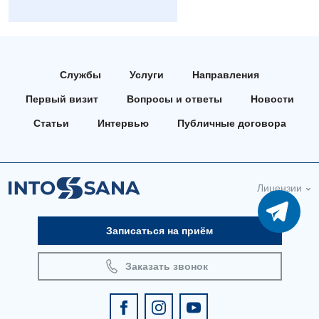
Онкологическое отделение
Ортопедия и травматология
Службы
Услуги
Направления
Отделение интенсивной терапии
Первый визит
Вопросы и ответы
Новости
Отделение кардиососудистой патологии и неврологии
Статьи
Интервью
Публичные договора
Отделение неотложных состояний
Оториноларингология
Лицензии
Офтальмологическое отделение
Педиатрическое отделение
Записаться на приём
Проктология
Заказать звонок
Пульмонология
Сосудистая хирургия