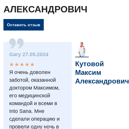
АЛЕКСАНДРОВИЧ
Оставить отзыв
Gary 27.05.2024
Кутовой
★
★
★
★
★
★
★
★
★
★
Вакансии
Максим
Я очень доволен
Мероприятия БПР
Диагностика
Александрович
заботой, оказанной
доктором Максимом,
Интернатура
Ангиографические исследования
его медицинской
Гинекологическое отделение
Бесплатные операции
Диагностическое отделение
командой и всеми в
Диагностическое отделение
Into Sana. Мне
Энциклопедия
Компьютерная томография
сделали операцию и
Дневной стационар
Программа лояльности
Магнитно-резонансная томография
провели одну ночь в