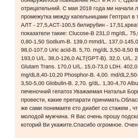
обнаружилось повишение АСТ и А Л Т, сдали 
отрицательний. С мая 2018 года ми начали л
промежутка между капельницами Гептрал в т
АЛТ - 27,5,АСТ-100,5 билирубин - 17,51,креа
показатели такие: Clucose-B 231,0 mg/dL. 75,0
0,80-1,50 Sodium-B. 139,0 mmd/L. 137,0-145,0
98,0-107,0 Uric acid-B. 5,70. mg/dL 3,50-8,50 B
193,0 U/L. 38,0-126,0 ALT(GPT-B). 32,0. U/L.
Glutam Trans. 170,0 U/L. 15,0-73,0 LDH. 402,0.
mg/dL8,40-10,20 Phosphor-B. 4,00. md/dL2,50-4,5
3,50-5,00 Globulin-B. 2,70. g/dL. 1,30-4,70 Al
печеночний гепатоз Уважаемая Наталья Бор
провести, какие препарати принимать.Обласн
же сами понимаете єто диабет со стажем , чт
молодой мужчина. Я Вас очень прошу подска
которий Ви укажите.Спасибо огромное. Очен