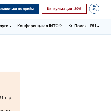
аписаться на приём
Консультации -30%
луги
Конференц-зал INTOSPACE
Контакты
RU
 г. р.