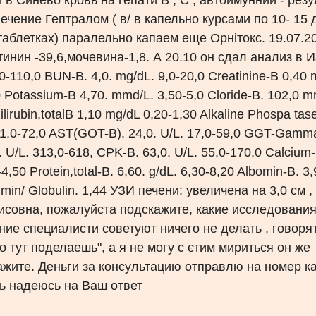
в Синево кровь на гепати В , С , автоимунний - резу
ечение Гептралом ( в/ в капельно курсами по 10- 15 
аблетках) паралельно капаем еще Орнітокс. 19.07.2
тинин -39,6,мочевина-1,8. А 20.10 он сдал анализ в 
-110,0 BUN-B. 4,0. mg/dL. 9,0-20,0 Creatinine-B 0,40 
 Potassium-B 4,70. mmd/L. 3,50-5,0 Cloride-B. 102,0 
ilirubin,totalB 1,10 mg/dL 0,20-1,30 Alkaline Phospa tas
 21,0-72,0 AST(GOT-B). 24,0. U/L. 17,0-59,0 GGT-Gamm
 U/L. 313,0-618, CPK-B. 63,0. U/L. 55,0-170,0 Calcium-
0 Protein,total-B. 6,60. g/dL. 6,30-8,20 Albomin-B. 3,9
bumin/ Globulin. 1,44 УЗИ печени: увеличена на 3,0 см ,
исовна, пожалуйста подскажите, какие исследовани
ие специалисти советуют ничего не делать , говорят
о тут поделаешь", а я не могу с єтим мириться он же
жите. Деньги за консультацию отправлю на номер к
ь надеюсь на Ваш ответ