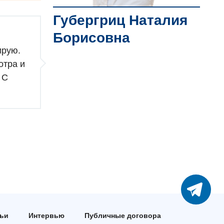
Губергриц Наталия
Борисовна
ирую.
отра и
 С
тьи
Интервью
Публичные договора