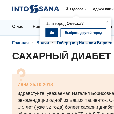
Одесса
Адрес клин
▲
×
Ваш город
Одесса
?
О нас
Направления
Стационар
Цены
Да
Выбрать другой город
Главная
Врачи
Губергриц Наталия Борисо
САХАРНЫЙ ДИАБЕТ
Инна 25.10.2018
Здравстуйте, уважаемая Наталья Борисовна.
рекомендации одной из Ваших пациенток. Оч
С 5 лет ( уже 32 года) болеет сахарни диабе