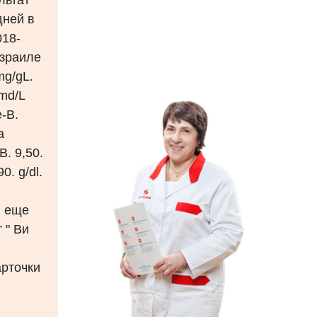
льтат
дней в
018-
Израиле
mg/gL.
mmd/L
e-B.
a
B. 9,50.
0. g/dl.
я еще
 " Ви
арточки