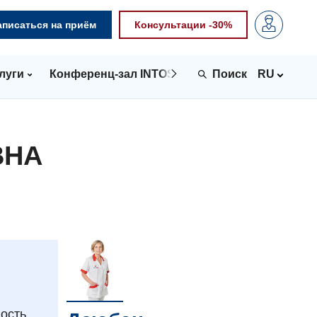
аписаться на приём
Консультации -30%
луги
Конференц-зал INTOSPACE
Контакты
RU
ВНА
ость,