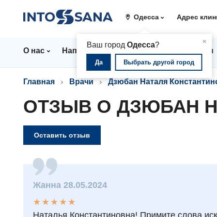
Одесса
Адрес клин
▲
×
Ваш город
Одесса
?
О нас
Направления
Стационар
Цены
Да
Выбрать другой город
Главная
Врачи
Дзюбан Наталя Константин
ОТЗЫВ О ДЗЮБАН 
Оставить отзыв
Жанна 28.05.2024
★
★
★
★
★
★
★
★
★
★
Наталья Константиновна! Примите слова иск