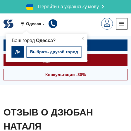
Перейти на українську мову
Одесса
▲
×
Ваш город
Одесса
?
Записаться на приём
Да
Выбрать другой город
Вызвать скорую
Консультации -30%
ОТЗЫВ О ДЗЮБАН
НАТАЛЯ