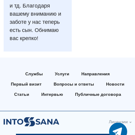
Отделение неотложных состояний
и тд. Благодаря
Национальный скрининг здоровья 40+
Эндоскопическое отделение
вашему вниманию и
Офтальмологическое отделение
заботе у нас теперь
Для взрослых
Украинский
Педиатрическое отделение
есть сын. Обнимаю
вас крепко!
Русский
Акушерство и гинекология
Скорая медицинская помощь
Аллергология, иммунология
Терапевтическое отделение
Андрология
Травматологическое отделение
Службы
Услуги
Направления
Бесплатные услуги
Урологическое отделение
Первый визит
Вопросы и ответы
Новости
Вакцинация
Хирургическое отделение
Статьи
Интервью
Публичные договора
Гастроэнтерология
Эндоскопическое отделение
Гинекологическое отделение
Лицензии
Дерматовенерология