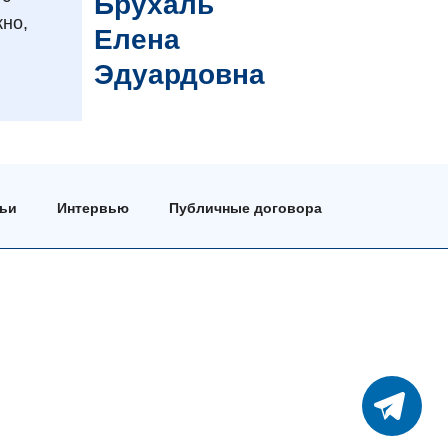
Брухаль
жно,
Елена
Эдуардовна
тьи
Интервью
Публичные договора