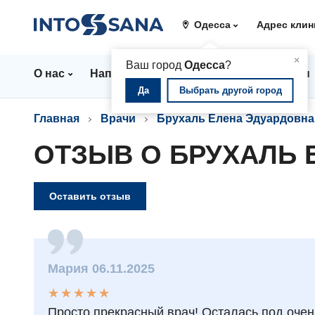
Одесса
Адрес клин
▲
×
Ваш город
Одесса
?
О нас
Направления
Стационар
Цены
Да
Выбрать другой город
Главная
Врачи
Брухаль Елена Эдуардовна
ОТЗЫВ О БРУХАЛЬ 
Оставить отзыв
Мария 06.11.2025
★
★
★
★
★
★
★
★
★
★
Просто прекрасный врач! Осталась под оче