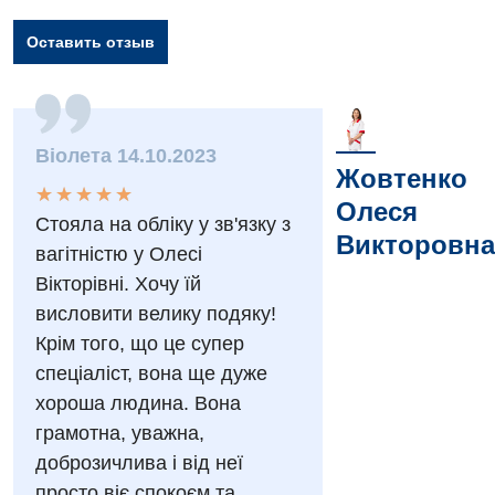
Оставить отзыв
Вакансии
Віолета 14.10.2023
Мероприятия БПР
Диагностика
Жовтенко
★
★
★
★
★
★
★
★
★
★
Олеся
Интернатура
Ангиографические исследования
Стояла на обліку у зв'язку з
Гинекологическое отделение
Викторовна
вагітністю у Олесі
Бесплатные операции
Диагностическое отделение
Диагностическое отделение
Вікторівні. Хочу їй
Энциклопедия
Компьютерная томография
висловити велику подяку!
Дневной стационар
Крім того, що це супер
Программа лояльности
Магнитно-резонансная томография
Онкологическое отделение
спеціаліст, вона ще дуже
Отзывы
Маммография
хороша людина. Вона
Отдел госпитализации
Видео
грамотна, уважна,
Нейросонография
Отделение интенсивной терапии
доброзичлива і від неї
Декларирование
Рентгенография
просто віє спокоєм та