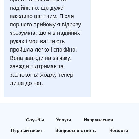
Отделение кардиососудистой патологии и неврологии
Лечение острого инфаркта
надійністю, що дуже
УЗИ
Отделение неотложных состояний
важливо вагітним. Після
Национальный скрининг здоровья 40+
Эндоскопическое отделение
першого прийому я відразу
Офтальмологическое отделение
зрозуміла, що я в надійних
Для взрослых
Украинский
Педиатрическое отделение
руках і моя вагітність
Русский
пройшла легко і спокійно.
Акушерство и гинекология
Скорая медицинская помощь
Вона завжди на зв'язку,
Аллергология, иммунология
Терапевтическое отделение
завжди підтримає та
Андрология
заспокоїть! Ходжу тепер
Травматологическое отделение
лише до неї.
Бесплатные услуги
Урологическое отделение
Вакцинация
Хирургическое отделение
Гастроэнтерология
Эндоскопическое отделение
Службы
Услуги
Направления
Гинекологическое отделение
Первый визит
Вопросы и ответы
Новости
Дерматовенерология