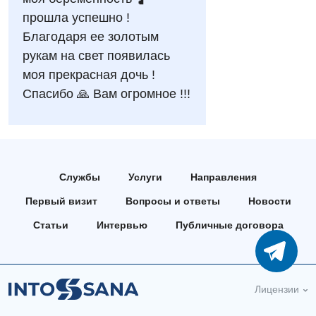
Национальный скрининг здоровья 40+
Эндоскопическое отделение
прошла успешно !
Офтальмологическое отделение
Благодаря ее золотым
Для взрослых
Украинский
рукам на свет появилась
Педиатрическое отделение
моя прекрасная дочь !
Русский
Акушерство и гинекология
Скорая медицинская помощь
Спасибо 🙏 Вам огромное !!!
Аллергология, иммунология
Терапевтическое отделение
Андрология
Травматологическое отделение
Бесплатные услуги
Урологическое отделение
Службы
Услуги
Направления
Вакцинация
Хирургическое отделение
Первый визит
Вопросы и ответы
Новости
Гастроэнтерология
Статьи
Интервью
Публичные договора
Эндоскопическое отделение
Гинекологическое отделение
Дерматовенерология
Лицензии
Диетология