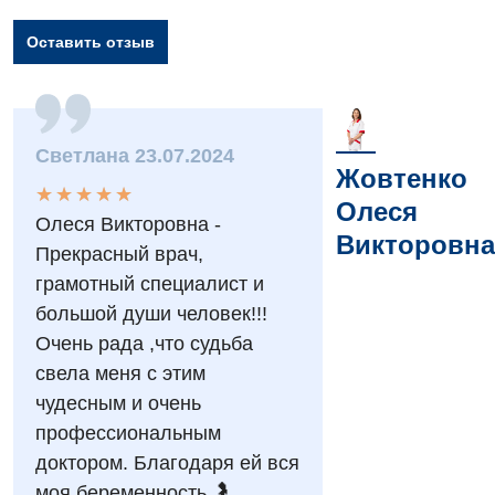
Оставить отзыв
Вакансии
Мероприятия БПР
Диагностика
Светлана 23.07.2024
Интернатура
Ангиографические исследования
Жовтенко
Гинекологическое отделение
★
★
★
★
★
★
★
★
★
★
Бесплатные операции
Олеся
Диагностическое отделение
Олеся Викторовна -
Диагностическое отделение
Викторовна
Энциклопедия
Прекрасный врач,
Компьютерная томография
Дневной стационар
грамотный специалист и
Программа лояльности
Магнитно-резонансная томография
большой души человек!!!
Онкологическое отделение
Отзывы
Маммография
Очень рада ,что судьба
Отдел госпитализации
свела меня с этим
Видео
Нейросонография
чудесным и очень
Отделение интенсивной терапии
Декларирование
Рентгенография
профессиональным
Отделение кардиососудистой патологии и неврологии
Лечение острого инфаркта
доктором. Благодаря ей вся
УЗИ
моя беременность 🤰
Отделение неотложных состояний