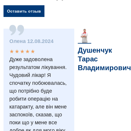
Оставить отзыв
Вакансии
Олена 12.08.2024
Мероприятия БПР
Диагностика
Душенчук
★
★
★
★
★
★
★
★
★
★
Интернатура
Тарас
Ангиографические исследования
Дуже задоволена
Гинекологическое отделение
Владимирович
результатом лікування.
Бесплатные операции
Диагностическое отделение
Чудовий лікар! Я
Диагностическое отделение
Энциклопедия
Компьютерная томография
спочатку побоювалась,
Дневной стационар
що потрібно буде
Программа лояльности
Магнитно-резонансная томография
робити операцію на
Онкологическое отделение
Отзывы
Маммография
катаракту, але він мене
Отдел госпитализации
заспокоїв, сказав, що
Видео
Нейросонография
поки що у мене все
Отделение интенсивной терапии
Декларирование
Рентгенография
добре як для мого віку.