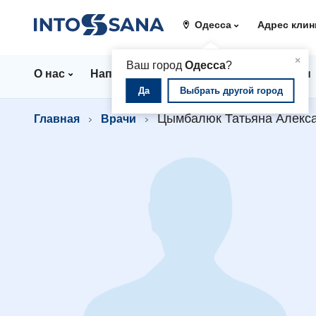
Одесса
Адрес клин
▲
×
Ваш город
Одесса
?
О нас
Направления
Стационар
Цены
Да
Выбрать другой город
Цымбалюк Татьяна Алекс
Главная
Врачи