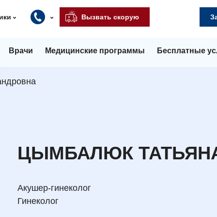
ики
Вызвать скорую
З
Врачи
Медицинские программы
Бесплатные ус
андровна
ЦЫМБАЛЮК ТАТЬЯН
Акушер-гинеколог
Гинеколог