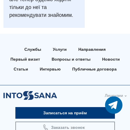
Отделение неотложных состояний
Национальный скрининг здоровья 40+
Эндоскопическое отделение
тільки до неї та
Офтальмологическое отделение
рекомендувати знайомим.
Для взрослых
Украинский
Педиатрическое отделение
Русский
Акушерство и гинекология
Скорая медицинская помощь
Аллергология, иммунология
Терапевтическое отделение
Службы
Услуги
Направления
Андрология
Травматологическое отделение
Первый визит
Вопросы и ответы
Новости
Бесплатные услуги
Статьи
Интервью
Публичные договора
Урологическое отделение
Вакцинация
Хирургическое отделение
Гастроэнтерология
Эндоскопическое отделение
Лицензии
Гинекологическое отделение
Записаться на приём
Дерматовенерология
Диетология
Заказать звонок